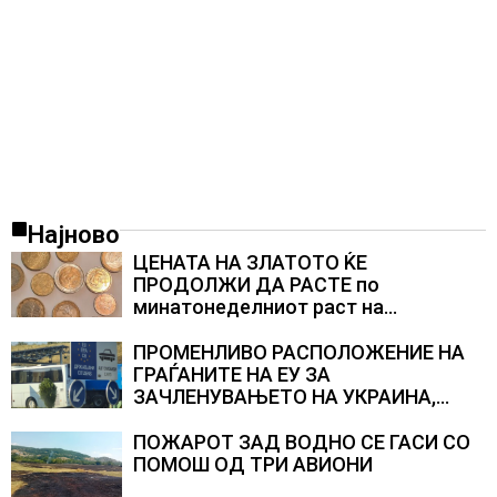
Најново
ЦЕНАТА НА ЗЛАТОТО ЌЕ
ПРОДОЛЖИ ДА РАСТЕ по
минатонеделниот раст на
вредноста на благородниот метал
ПРОМЕНЛИВО РАСПОЛОЖЕНИЕ НА
ГРАЃАНИТЕ НА ЕУ ЗА
ЗАЧЛЕНУВАЊЕТО НА УКРАИНА,
изненадува каква е поддршката од
Полска, Франција и Германија
ПОЖАРОТ ЗАД ВОДНО СЕ ГАСИ СО
ПОМОШ ОД ТРИ АВИОНИ