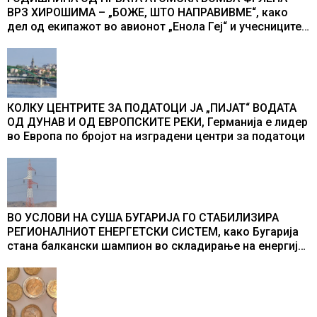
ВРЗ ХИРОШИМА – „БОЖЕ, ШТО НАПРАВИВМЕ“, како
дел од екипажот во авионот „Енола Геј“ и учесниците
во бомбардирањето го доживуваа овој настан што го
промени текот на историјата
КОЛКУ ЦЕНТРИТЕ ЗА ПОДАТОЦИ ЈА „ПИЈАТ“ ВОДАТА
ОД ДУНАВ И ОД ЕВРОПСКИТЕ РЕКИ, Германија е лидер
во Европа по бројот на изградени центри за податоци
ВО УСЛОВИ НА СУША БУГАРИЈА ГО СТАБИЛИЗИРА
РЕГИОНАЛНИОТ ЕНЕРГЕТСКИ СИСТЕМ, како Бугарија
стана балкански шампион во складирање на енергија
од батерии