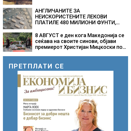
АНГЛИЧАНИТЕ ЗА
НЕИСКОРИСТЕНИТЕ ЛЕКОВИ
ПЛАТИЛЕ 480 МИЛИОНИ ФУНТИ,
повик до пациентите да бараат
само лекови што навистина им се
8 АВГУСТ е ден кога Македонија се
потребни
сеќава на своите синови, објави
премиерот Христијан Мицкоски по
повод 25 годишнината од
загинувањето на десетмината
прилепски бранители
ПРЕТПЛАТИ СЕ