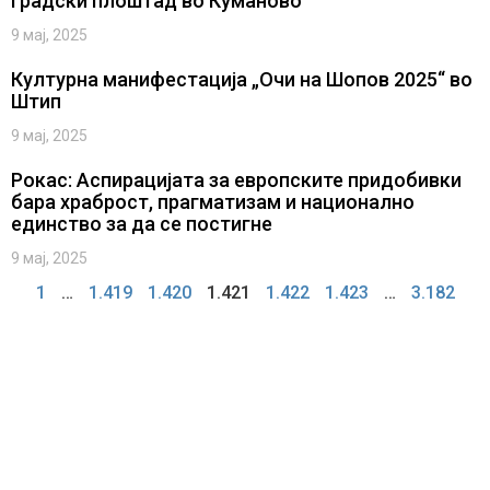
градски плоштад во Куманово
9 мај, 2025
Културна манифестација „Очи на Шопов 2025“ во
Штип
9 мај, 2025
Рокас: Aспирацијата за европските придобивки
бара храброст, прагматизам и национално
единство за да се постигне
9 мај, 2025
1
…
1.419
1.420
1.421
1.422
1.423
…
3.182