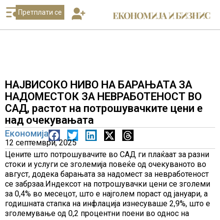
Претплати се
НАЈВИСОКО НИВО НА БАРАЊАТА ЗА
НАДОМЕСТОК ЗА НЕВРАБОТЕНОСТ ВО
САД, растот на потрошувачките цени е
над очекувањата
Економија
12 септември, 2025
Цените што потрошувачите во САД ги плаќаат за разни
стоки и услуги се зголемија повеќе од очекуваното во
август, додека барањата за надомест за невработеност
се забрзаа.Индексот на потрошувачки цени се зголеми
за 0,4% во месецот, што е најголем пораст од јануари, а
годишната стапка на инфлација изнесуваше 2,9%, што е
зголемување од 0,2 процентни поени во однос на