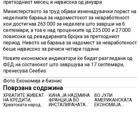
претходниот месец и највисока од јануари.
Министерството за труд објави изненадувачки пораст на
неделните барања за надоместокот за невработеност
кои достигнаа 263.000 за неделата што заврши на 6
септември, а тоа е над проценките од 235.000 и 27.000
повисоки од ревидираната бројка за претходниот
период. Нивото на барања за надомест за невработеност
беше највисоко за речиси четири години.
Новите економски индикатори ќе бидат разгледани од
ФЕД на состанокот што завршува на 17 септември,
пренесува Сеебиз.
Фото Економија и бизнис
Поврзана содржина
ХРВАТИТЕ ЖИВЕАТ
КИНА ЈА НАДМИНА
ВО ЈУЛИ
НА КРЕДИТИ,
ФРАНЦИЈА ВО
АМЕРИКАНСКАТА
Хрватската народна
ИНСТАЛИРАНАТА
ЕКОНОМИЈА
банка ги заострува
МОЌНОСТ НА
НЕОЧЕКУВАНО
правилата за
НУКЛЕАРНИТЕ
ИЗГУБИ 23.000
кредитирање и
ЦЕНТРАЛИ
РАБОТНИ МЕСТА
предупредува на
зголемени ризици
во финансискиот
систем