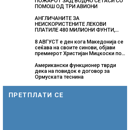
Полска, Франција и Германија
ПОЖАРОТ ЗАД ВОДНО СЕ ГАСИ СО
ПОМОШ ОД ТРИ АВИОНИ
АНГЛИЧАНИТЕ ЗА
НЕИСКОРИСТЕНИТЕ ЛЕКОВИ
ПЛАТИЛЕ 480 МИЛИОНИ ФУНТИ,
повик до пациентите да бараат
само лекови што навистина им се
8 АВГУСТ е ден кога Македонија се
потребни
сеќава на своите синови, објави
премиерот Христијан Мицкоски по
повод 25 годишнината од
загинувањето на десетмината
Американски функционер тврди
прилепски бранители
дека на повидок е договор за
Ормуската теснина
ПРЕТПЛАТИ СЕ