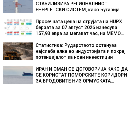
СТАБИЛИЗИРА РЕГИОНАЛНИОТ
ЕНЕРГЕТСКИ СИСТЕМ, како Бугарија
стана балкански шампион во
складирање на енергија од батерии
Просечната цена на струјата на HUPX
берзата за 07 август 2026 изнесува
157,93 евра за мегават час, на МЕМО
153,56 евра за мегават час
Статистика: Рударството останува
најслаба алка во индустријата и покрај
потенцијалот за нови инвестиции
ИРАН И ОМАН СЕ ДОГОВОРИЈА КАКО ДА
СЕ КОРИСТАТ ПОМОРСКИТЕ КОРИДОРИ
ЗА БРОДОВИТЕ НИЗ ОРМУСКАТА
ТЕСНИНА