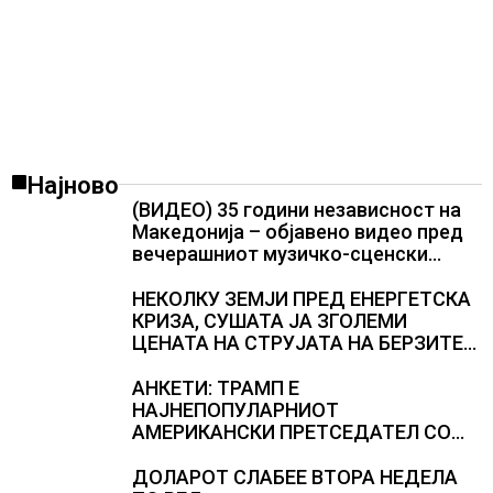
Најново
(ВИДЕО) 35 години независност на
Македонија – објавено видео пред
вечерашниот музичко-сценски
спектакл во Охрид
НЕКОЛКУ ЗЕМЈИ ПРЕД ЕНЕРГЕТСКА
КРИЗА, СУШАТА ЈА ЗГОЛЕМИ
ЦЕНАТА НА СТРУЈАТА НА БЕРЗИТЕ
НА НАД 700 ЕВРА ЗА МЕГАВАТ-ЧАС
АНКЕТИ: ТРАМП Е
НАЈНЕПОПУЛАРНИОТ
АМЕРИКАНСКИ ПРЕТСЕДАТЕЛ СО
ВТОР МАНДАТ, тој не ги признава
резултатите од последните анкети
ДОЛАРОТ СЛАБЕЕ ВТОРА НЕДЕЛА