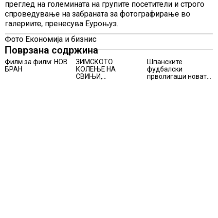
преглед на големината на групите посетители и строго
спроведување на забраната за фотографирање во
галериите, пренесува Еуроњуз.
Фото Економија и бизнис
Поврзана содржина
Филм за филм: НОВ
ЗИМСКОТО
Шпанските
БРАН
КОЛЕЊЕ НА
фудбалски
СВИЊИ,
прволигаши новата
АЛПИНИЗМОТ И
сезона ќе ја почнат
ПЛАНИНАРЕЊЕТО
на 15 август
ВЛЕГОА ВО
РЕГИСТАРОТ НА
КУЛТУРНО
НАСЛЕДСТВО НА
СЛОВЕНИЈА