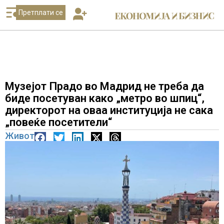
Претплати се
Музејот Прадо во Мадрид не треба да
биде посетуван како „метро во шпиц“,
директорот на оваа институција не сака
„повеќе посетители“
Живот