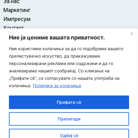
За нас
Маркетинг
Импресум
Контакт
Правила на користење
Ние ја цениме вашата приватност.
Ние користиме колачиња за да го подобриме вашето
прелистувачко искуство, да прикажуваме
персонализирани реклами или содржини и да го
анализираме нашиот сообраќај. Со кликање на
„Прифати сè“, се согласувате со нашата употреба на
колачиња.
Политика за колачиња
Прифати сè
“ЕУРО-МАК-КОМПАНИ” Д.О.О е членка на асоцијацијата
Прилагоди
за заштита на печатени медиуми
Одбиј сè
©
2026
Економија и Бизнис
Политика за приватност
|