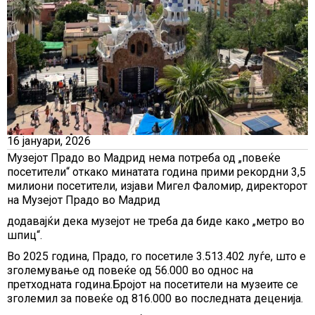
16 јануари, 2026
Музејот Прадо во Мадрид нема потреба од „повеќе
посетители“ откако минатата година прими рекордни 3,5
милиони посетители, изјави Мигел Фаломир, директорот
на Музејот Прадо во Мадрид
додавајќи дека музејот не треба да биде како „метро во
шпиц“.
Во 2025 година, Прадо, го посетиле 3.513.402 луѓе, што е
зголемување од повеќе од 56.000 во однос на
претходната година.Бројот на посетители на музеите се
зголемил за повеќе од 816.000 во последната деценија.