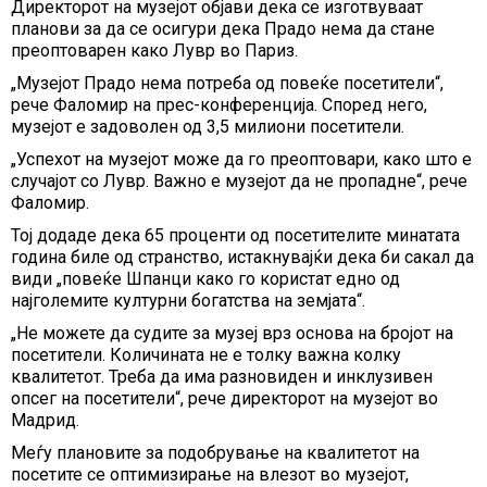
Директорот на музејот објави дека се изготвуваат
планови за да се осигури дека Прадо нема да стане
преоптоварен како Лувр во Париз.
„Музејот Прадо нема потреба од повеќе посетители“,
рече Фаломир на прес-конференција. Според него,
музејот е задоволен од 3,5 милиони посетители.
„Успехот на музејот може да го преоптовари, како што е
случајот со Лувр. Важно е музејот да не пропадне“, рече
Фаломир.
Тој додаде дека 65 проценти од посетителите минатата
година биле од странство, истакнувајќи дека би сакал да
види „повеќе Шпанци како го користат едно од
најголемите културни богатства на земјата“.
„Не можете да судите за музеј врз основа на бројот на
посетители. Количината не е толку важна колку
квалитетот. Треба да има разновиден и инклузивен
опсег на посетители“, рече директорот на музејот во
Мадрид.
Меѓу плановите за подобрување на квалитетот на
посетите се оптимизирање на влезот во музејот,