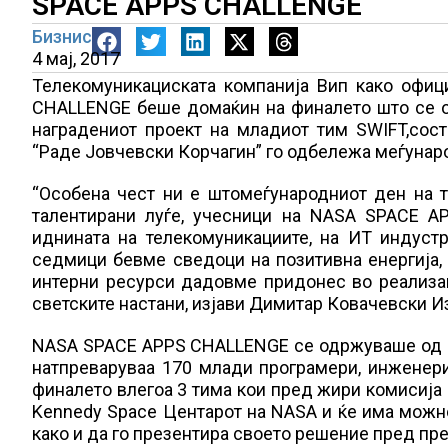
SPACE APPS CHALLENGE
Бизнис
4 мај, 2017
Телекомуникациската компанија Вип како офиц
CHALLENGE беше домаќин на финалето што се о
наградениот проект на младиот тим SWIFT,со
“Раде Јовчевски Корчагин” го одбележа меѓунар
“Особена чест ни е штомеѓународниот ден на 
талентирани луѓе, учесници на NASA SPACE A
иднината на телекомуникациите, на ИТ индуст
седмици бевме сведоци на позитивна енергија, 
интерни ресурси дадовме придонес во реализаци
светските настани, изјави Димитар Ковачевски И
NASA SPACE APPS CHALLENGE се одржуваше од 28
натпреваруваа 170 млади програмери, инженери,
финалето влегоа 3 тима кои пред жири комисија 
Kennedy Space Центарот на NASA и ќе има можн
како и да го презентира своето решение пред пр