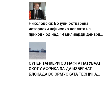
Николовски: Во јули остварена
историски највисока наплата на
приходи од над 14 милијарди денари
– изградивме систем што испорачува
резултати
СУПЕР ТАНКЕРИ СО НАФТА ПАТУВААТ
ОКОЛУ АФРИКА ЗА ДА ИЗБЕГНАТ
БЛОКАДА ВО ОРМУСКАТА ТЕСНИНА,
повеќе од 1.000 бродови поминаа низ
морскиот премин со помош на
американската војска