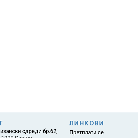
Т
ЛИНКОВИ
тизански одреди бр.62,
Претплати се
 1000 Скопје