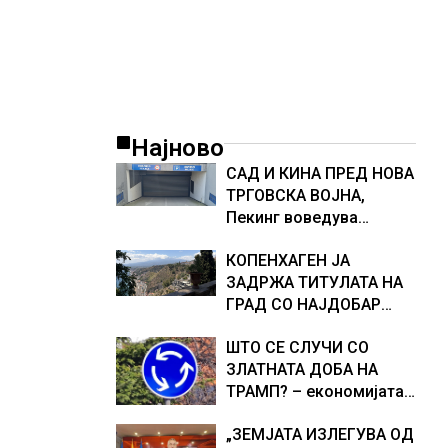
Најново
САД И КИНА ПРЕД НОВА
ТРГОВСКА ВОЈНА,
Пекинг воведува
контрамерки против
КОПЕНХАГЕН ЈА
американски компании
ЗАДРЖА ТИТУЛАТА НА
и организации
ГРАД СО НАЈДОБАР
КВАЛИТЕТ НА ЖИВОТ,
ШТО СЕ СЛУЧИ СО
градовите со најниско
ЗЛАТНАТА ДОБА НА
рангирање
ТРАМП? – економијата
продолжуваат да бидат
на САД е далеку од
обележани со
„ЗЕМЈАТА ИЗЛЕГУВА ОД
најавениот забрзан
комбинација од