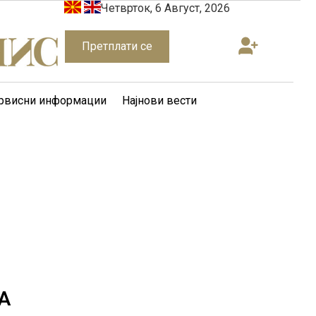
Четврток, 6 Август, 2026
Претплати се
рвисни информации
Најнови вести
A