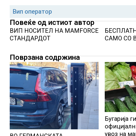
Вип оператор
Повеќе од истиот автор
ВИП НОСИТЕЛ НА MAMFORCE
БЕСПЛАТН
СТАНДАРДОТ
САМО СО 
Поврзана содржина
Бугарија г
официјалн
увоз на м
ВО ГЕРМАНСКАТА