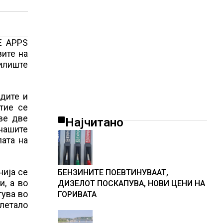
E APPS
ите на
илиште
дите и
тие се
ве две
Најчитано
 нашите
пата на
нија се
БЕНЗИНИТЕ ПОЕВТИНУВААТ,
и, а во
ДИЗЕЛОТ ПОСКАПУВА, НОВИ ЦЕНИ НА
тува во
ГОРИВАТА
 летало