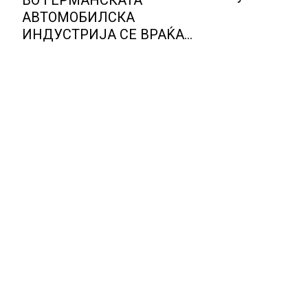
овошје, до
АВТОМОБИЛСКА
објави АХ
ИНДУСТРИЈА СЕ ВРАЌА
ОПТИМИЗМОТ