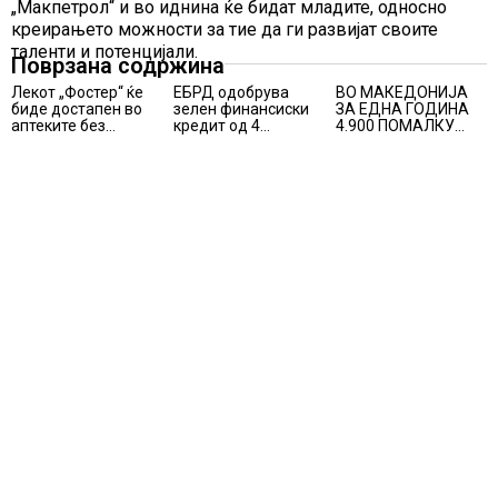
„Макпетрол“ и во иднина ќе бидат младите, односно
креирањето можности за тие да ги развијат своите
таленти и потенцијали.
Поврзана содржина
Лекот „Фостер“ ќе
ЕБРД одобрува
ВО МАКЕДОНИЈА
биде достапен во
зелен финансиски
ЗА ЕДНА ГОДИНА
аптеките без
кредит од 4
4.900 ПОМАЛКУ
доплата, само со
милиони евра на
ЗАПИШАНИ
законски
НЛБ Банка
ПРВАЧИЊА
утврдената
партиципација