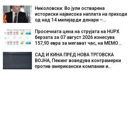
во Европа по бројот на изградени
центри за податоци
Николовски: Во јули остварена
историски највисока наплата на приходи
од над 14 милијарди денари –
изградивме систем што испорачува
резултати
Просечната цена на струјата на HUPX
берзата за 07 август 2026 изнесува
157,93 евра за мегават час, на МЕМО
153,56 евра за мегават час
САД И КИНА ПРЕД НОВА ТРГОВСКА
ВОЈНА, Пекинг воведува контрамерки
против американски компании и
организации