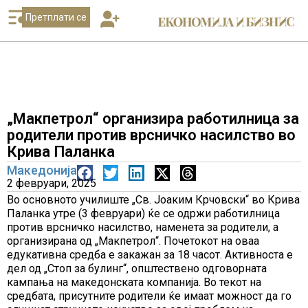
Претплати се
„Макпетрол“ организира работилница за
родители против врсничко насилство во
Крива Паланка
Македонија
2 февруари, 2025
Во основното училиште „Св. Јоаким Крчовски“ во Крива
Паланка утре (3 февруари) ќе се одржи работилница
против врсничко насилство, наменета за родители, а
организирана од „Макпетрол“. Почетокот на оваа
едукативна средба е закажан за 18 часот. Активноста е
дел од „Стоп за булинг“, општествено одговорната
кампања на македонската компанија. Во текот на
средбата, присутните родители ќе имаат можност да го