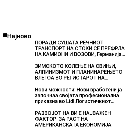
Најново
ПОРАДИ СУШАТА РЕЧНИОТ
ТРАНСПОРТ НА СТОКИ СЕ ПРЕФРЛА
НА КАМИОНИ И ВОЗОВИ, Германија
со итни мерки овозможува
камионџиите да возат и во недела
ЗИМСКОТО КОЛЕЊЕ НА СВИЊИ,
АЛПИНИЗМОТ И ПЛАНИНАРЕЊЕТО
ВЛЕГОА ВО РЕГИСТАРОТ НА
КУЛТУРНО НАСЛЕДСТВО НА
СЛОВЕНИЈА
Нови можности: Нови вработени ја
започнаа својата професионална
приказна во Lidl Логистичкиот
центар во Куманово
РАЗВОЈОТ НА ВИ Е НАЈВАЖЕН
ФАКТОР ЗА РАСТ НА
АМЕРИКАНСКАТА ЕКОНОМИЈА