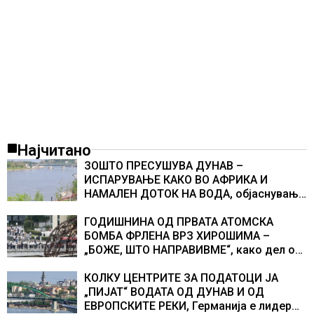
Најчитано
ЗОШТО ПРЕСУШУВА ДУНАВ –
ИСПАРУВАЊЕ КАКО ВО АФРИКА И
НАМАЛЕН ДОТОК НА ВОДА, објаснување
на хидрогеолог од Србија
ГОДИШНИНА ОД ПРВАТА АТОМСКА
БОМБА ФРЛЕНА ВРЗ ХИРОШИМА –
„БОЖЕ, ШТО НАПРАВИВМЕ“, како дел од
екипажот во авионот „Енола Геј“ и
учесниците во бомбардирањето го
КОЛКУ ЦЕНТРИТЕ ЗА ПОДАТОЦИ ЈА
доживуваа овој настан што го промени
„ПИЈАТ“ ВОДАТА ОД ДУНАВ И ОД
текот на историјата
ЕВРОПСКИТЕ РЕКИ, Германија е лидер