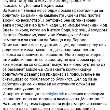
слушнат стручното искуство за овој проблем на
психологот Деспина Стојановска.
Во Крива Паланка ќе се одржи осмата работилница за
родители во рамки на кампањата „Крени глас против
врсничко насилство“. Претходно беа организирани
вакви средби и во Штип, каде што имаше учесници и од
Свети Николе, потоа во Кисела Вода, Карпош, Аеродром,
Центар, Куманово, како и во Кочани, која беше
наменета и за граѓани од Виница и од Берово.
Овие настани имаат едукативна цел, односно преку нив
родителите имаат можност да ги прошират своите
знаења за врсничкото насилство. Исто толку значајно е
што работилниците се и своевидна платформа преку
која можат да се споделат искуства и конструктивно да
се разменат мислења. Со ваквата комуникација
родителите даваат свој придонес за подобрување на
ситуацијата со проблемот со булингот. Дел од овие
работилници се и членови на стручните служби на
основните училишта.
Интернет-страницата
kreniglas.mk
е носечка платформа
на општествено одговорната кампања на „Макпетрол“.
На овој вебсајт има најразлични информации и насоки за
тоа како да се препознаат и како да се постапи во