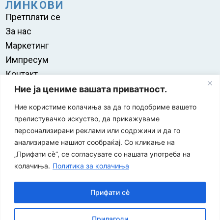
ЛИНКОВИ
Претплати се
За нас
Маркетинг
Импресум
Контакт
Правила на користење
Ние ја цениме вашата приватност.
Ние користиме колачиња за да го подобриме вашето
прелистувачко искуство, да прикажуваме
персонализирани реклами или содржини и да го
анализираме нашиот сообраќај. Со кликање на
„Прифати сè“, се согласувате со нашата употреба на
колачиња.
Политика за колачиња
Прифати сè
“ЕУРО-МАК-КОМПАНИ” Д.О.О е членка на асоцијацијата
Прилагоди