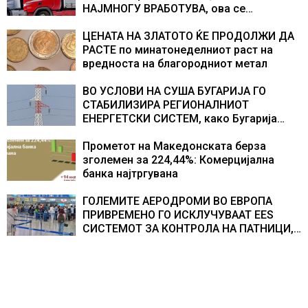
НАЈМНОГУ ВРАБОТУВА, oва се
најбараните работни места во 2026
година
ЦЕНАТА НА ЗЛАТОТО ЌЕ ПРОДОЛЖИ ДА
РАСТЕ по минатонеделниот раст на
вредноста на благородниот метал
ВО УСЛОВИ НА СУША БУГАРИЈА ГО
СТАБИЛИЗИРА РЕГИОНАЛНИОТ
ЕНЕРГЕТСКИ СИСТЕМ, како Бугарија
стана балкански шампион во
складирање на енергија од батерии
Прометот на Македонската берза
зголемен за 224,44%: Комерцијална
банка најтргувана
ГОЛЕМИТЕ АЕРОДРОМИ ВО ЕВРОПА
ПРИВРЕМЕНО ГО ИСКЛУЧУВААТ ЕЕS
СИСТЕМОТ ЗА КОНТРОЛА НА ПАТНИЦИ,
новите правила го забавуваат протокот
на патници на аеродромите и
предизвикува долги редици