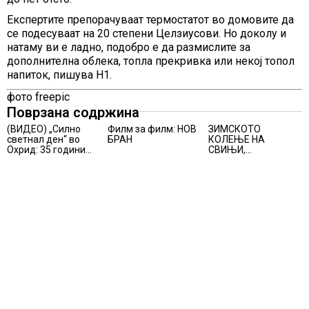
Експертите препорачуваат термостатот во домовите да
се подесуваат на 20 степени Целзиусови. Но доколу и
натаму ви е ладно, подобро е да размислите за
дополнителна облека, топла прекривка или некој топол
напиток, пишува Н1.
фото freepic
Поврзана содржина
(ВИДЕО) „Силно
Филм за филм: НОВ
ЗИМСКОТО
светнал ден“ во
БРАН
КОЛЕЊЕ НА
Охрид: 35 години
СВИЊИ,
Македонија
АЛПИНИЗМОТ И
раскажани низ
ПЛАНИНАРЕЊЕТО
музика и сцена
ВЛЕГОА ВО
РЕГИСТАРОТ НА
КУЛТУРНО
НАСЛЕДСТВО НА
СЛОВЕНИЈА