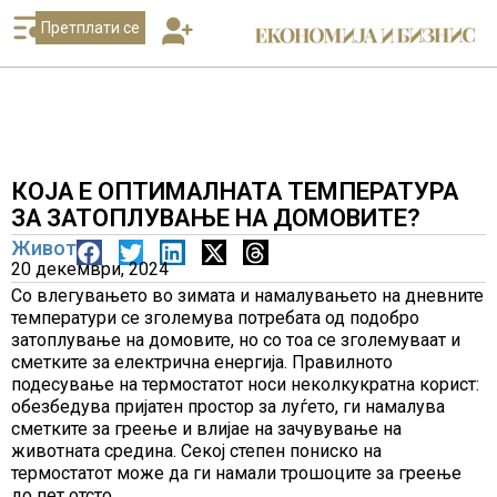
Претплати се
КОЈА Е ОПТИМАЛНАТА ТЕМПЕРАТУРА
ЗА ЗАТОПЛУВАЊЕ НА ДОМОВИТЕ?
Живот
20 декември, 2024
Со влегувањето во зимата и намалувањето на дневните
температури се зголемува потребата од подобро
затоплување на домовите, но со тоа се зголемуваат и
сметките за електрична енергија. Правилното
подесување на термостатот носи неколкукратна корист:
обезбедува пријатен простор за луѓето, ги намалува
сметките за греење и влијае на зачувување на
животната средина. Секој степен пониско на
термостатот може да ги намали трошоците за греење
до пет отсто.