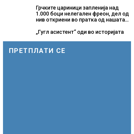
Грчките цариници запленија над
1.000 боци нелегален фреон, дел од
нив откриени во пратка од нашата
земја
„Гугл асистент“ оди во историјата
ПРЕТПЛАТИ СЕ