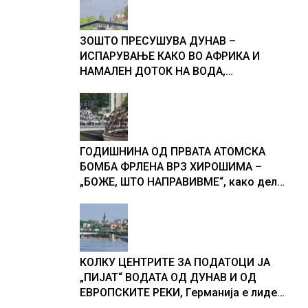
ЗОШТО ПРЕСУШУВА ДУНАВ –
ИСПАРУВАЊЕ КАКО ВО АФРИКА И
НАМАЛЕН ДОТОК НА ВОДА,
објаснување на хидрогеолог од
Србија
ГОДИШНИНА ОД ПРВАТА АТОМСКА
БОМБА ФРЛЕНА ВРЗ ХИРОШИМА –
„БОЖЕ, ШТО НАПРАВИВМЕ“, како дел
од екипажот во авионот „Енола Геј“ и
учесниците во бомбардирањето го
доживуваа овој настан што го
промени текот на историјата
КОЛКУ ЦЕНТРИТЕ ЗА ПОДАТОЦИ ЈА
„ПИЈАТ“ ВОДАТА ОД ДУНАВ И ОД
ЕВРОПСКИТЕ РЕКИ, Германија е лидер
во Европа по бројот на изградени