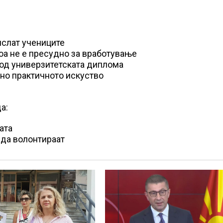
ислат учениците
тоа не е пресудно за вработување
 од универзитетската диплома
жно практичното искуство
а:
ата
 да волонтираат