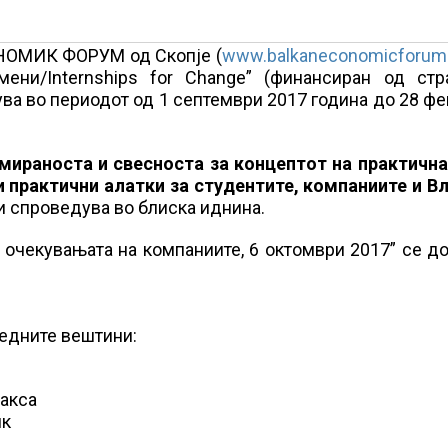
НОМИК ФОРУМ од Скопје (
www.balkaneconomicforum
мени/Internships for Change” (финансиран од стр
ува во периодот од 1 септември 2017 година до 28 ф
мираноста и свесноста за концептот на практична
 практични алатки за студентите, компаниите и В
и спроведува во блиска иднина.
 очекувањата на компаниите, 6 октомври 2017” се д
ледните вештини:
ракса
ик