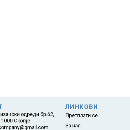
Т
ЛИНКОВИ
тизански одреди бр.62,
Претплати се
 1000 Скопје
За нас
company@gmail.com