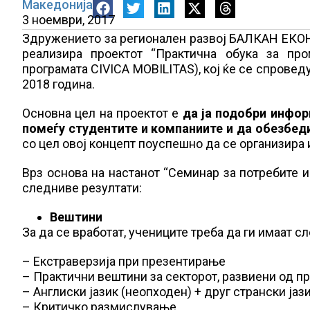
Македонија
3 ноември, 2017
Здружението за регионален развој БАЛКАН ЕКО
реализира проектот “Практична обука за про
програмата CIVICA MOBILITAS), кој ќе се спровед
2018 година.
Основна цел на проектот е
да ја подобри инфор
помеѓу студентите и компаниите и да обезбеди
со цел овој концепт поуспешно да се организира 
Врз основа на настанот “Семинар за потребите и
следниве резултати:
Вештини
За да се вработат, учениците треба да ги имаат с
– Екстраверзија при презентирање
– Практични вештини за секторот, развиени од п
– Англиски јазик (неопходен) + друг странски јаз
– Критичко размислување