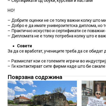
– Сертификати од обуки, курсеви и настани
НО!
– Добрите оценки не се толку важни колку што м
– Добро е да имате универзитетска диплома, но 
– Практично искуство и сертификати се поважни
– Дипломата не е толку потребна колку што е ва
Совети
За да се вработат, учениците треба да се обидат д
– Размислат кои се големите играчи во индустриј
– Ги контактираат сите фирми каде што би сакале
Поврзана содржина