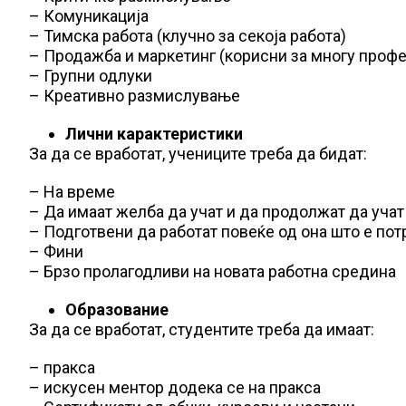
– Комуникација
– Тимска работа (клучно за секоја работа)
– Продажба и маркетинг (корисни за многу проф
– Групни одлуки
– Креативно размислување
Лични карактеристики
За да се вработат, учениците треба да бидат:
– На време
– Да имаат желба да учат и да продолжат да учат
– Подготвени да работат повеќе од она што е по
– Фини
– Брзо пролагодливи на новата работна средина
Образование
За да се вработат, студентите треба да имаат:
– пракса
– искусен ментор додека се на пракса