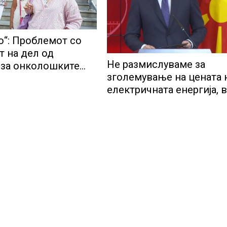
о“: Проблемот со
т на дел од
Не размислуваме за
а за онколошките
зголемување на цената 
во моментот е
електричната енергија, 
Мицкоски