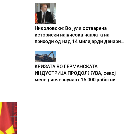
центри за податоци
Николовски: Во јули остварена
историски највисока наплата на
приходи од над 14 милијарди денари
– изградивме систем што испорачува
резултати
КРИЗАТА ВО ГЕРМАНСКАТА
ИНДУСТРИЈА ПРОДОЛЖУВА, секој
месец исчезнуваат 15.000 работни
места