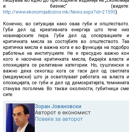
пишував во едно до претходните изданија на „Економија
и бизнис“ (видете:
http://www.ekonomijaibiznis.mk/News.aspx?id=21595
).
Конечно, во ситуација како оваа губи и општеството.
Губи дел од креативната енергија што тече низ
новинарските пера. Губи дел од опсервациите и
критичката мисла за состојбите во општеството. Таа
критичка мисла е важна кога е во функција на подобро
работење на институциите. Не е пресудно важно кон
кого е насочена критичката мисла, бидејќи власта и
опозицијата се релативни категории. Но, суштински е
важно дека секогаш кога се гаси дел од светлата
(медиумски) што ја осветлуваат работата на власта и
опозицијата, се губи и дел од демократијата, темнината
станува поголема. Во такви околности, губитници сме
сите.
Зоран Јовановски
Авторот е економист
Повеќе за авторот