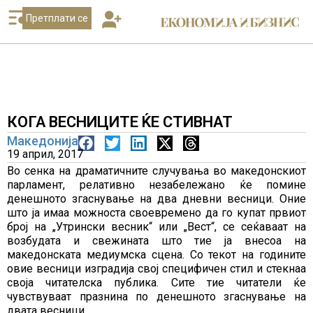
Претплати се
КОГА ВЕСНИЦИТЕ ЌЕ СТИВНАТ
Македонија
19 април, 2017
Во сенка на драматичните случувања во македонскиот
парламент, релативно незабележано ќе помине
денешното згаснување на два дневни весници. Оние
што ја имаа можноста своевремено да го купат првиот
број на „Утрински весник“ или „Вест“, се сеќаваат на
возбудата и свежината што тие ја внесоа на
македонската медиумска сцена. Со текот на годините
овие весници изградија свој специфичен стил и стекнаа
своја читателска публика. Сите тие читатели ќе
чувствуваат празнина по денешното згаснување на
двата весници.