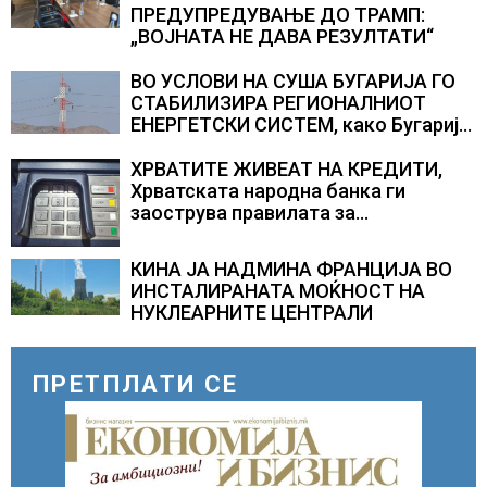
ПРЕДУПРЕДУВАЊЕ ДО ТРАМП:
„ВОЈНАТА НЕ ДАВА РЕЗУЛТАТИ“
ВО УСЛОВИ НА СУША БУГАРИЈА ГО
СТАБИЛИЗИРА РЕГИОНАЛНИОТ
ЕНЕРГЕТСКИ СИСТЕМ, како Бугарија
стана балкански шампион во
складирање на енергија од батерии
ХРВАТИТЕ ЖИВЕАТ НА КРЕДИТИ,
Хрватската народна банка ги
заострува правилата за
кредитирање и предупредува на
зголемени ризици во финансискиот
КИНА ЈА НАДМИНА ФРАНЦИЈА ВО
систем
ИНСТАЛИРАНАТА МОЌНОСТ НА
НУКЛЕАРНИТЕ ЦЕНТРАЛИ
ПРЕТПЛАТИ СЕ