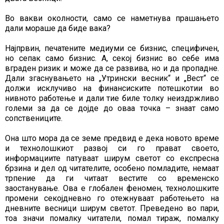
Во вакви околности, само се наметнува прашањето
дали мораше да биде вака?
Најпрвин, печатените медиуми се бизнис, специфичен,
но сепак само бизнис. А, секој бизнис во себе има
вграден ризик и може да се развива, но и да пропадне.
Дали згаснувањето на „Утрински весник“ и „Вест“ се
должи исклучиво на финансиските потешкотии во
нивното работење и дали тие биле толку неиздржливо
големи за да се дојде до оваа точка – знаат само
сопствениците.
Она што мора да се земе предвид е дека новото време
и технолошкиот развој си го прават своето,
информациите патуваат ширум светот со експресна
брзина и дел од читателите, особено помладите, немаат
трпение да ги читаат вестите со временско
заостанување. Ова е глобален феномен, технолошките
промени секојдневно го отежнуваат работењето на
дневните весници ширум светот. Преведено во пари,
тоа значи помалку читатели, помал тираж, помалку