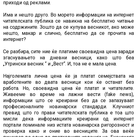
приходи од реклами.
Има и нешто друго. Во морето информации на интернет
читателската публика се навикна на бесплатно читање
на содржините. Зошто да се купува весникот, ако може
нешто, макар и слично, бесплатно да се прочита на
интернет?
Се разбира, сите ние ќе платиме своевидна цена заради
згаснувањето на дневни весници, како што беа
„Утрински весник “ и „Вест“. И, тоа не е мала цена.
Најголемата лична цена ќе ја платат семејствата на
вработените во двата весници кои ќе останат без
работа. Но, своевидна цена ќе платат и читателите.
Живееме во време на лажни вести (fake news),
информации што се креирани без да се запазуваат
професионалните новинарски стандарди. Клучниот
превид што го прави читателската публика е тоа што
мисли дека информациите креирани од интернет
портали поминале низ истата новинарска ригорозност и
проверка како и оние во весниците. За ова веќе