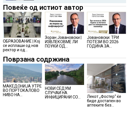
Повеќе од истиот автор
Јовановски: ТРИ
Зоран Јовановски |
ОБРАЗОВАНИЕ | Кој
ПОТЕЗИ ВО 2026
ИЗВЛЕКОВМЕ ЛИ
се исплаши од нов
ГОДИНА ЗА
ПОУКИ ОД
ректор и од
ПОГОЛЕМ РАСТ НА
ИНФЛАЦИЈАТА?
промени на УКИМ?
МАКЕДОНСКАТА
Поврзана содржина
ЕКОНОМИЈА
МАКЕДОНИЈА УТРЕ
НОВИ СЕДУМ
ВО ПОРТОКАЛОВО
СЛУЧАИ НА
НИВО НА
Лекот „Фостер“ ќе
ИНФИЦИРАНИ СО
ОПАСНОСТ ОД
биде достапен во
ВИРУСОТ ЗАПАДЕН
ВИСОКИ
аптеките без
НИЛ, тројца
ТЕМПЕРАТУРИ
доплата, само со
пациенти се во
законски
критична состојба
утврдената
партиципација