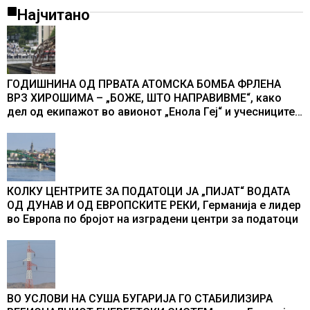
Најчитано
ГОДИШНИНА ОД ПРВАТА АТОМСКА БОМБА ФРЛЕНА
ВРЗ ХИРОШИМА – „БОЖЕ, ШТО НАПРАВИВМЕ“, како
дел од екипажот во авионот „Енола Геј“ и учесниците
во бомбардирањето го доживуваа овој настан што го
промени текот на историјата
КОЛКУ ЦЕНТРИТЕ ЗА ПОДАТОЦИ ЈА „ПИЈАТ“ ВОДАТА
ОД ДУНАВ И ОД ЕВРОПСКИТЕ РЕКИ, Германија е лидер
во Европа по бројот на изградени центри за податоци
ВО УСЛОВИ НА СУША БУГАРИЈА ГО СТАБИЛИЗИРА