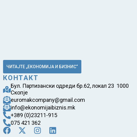
ЧИТАЈТЕ „ЕКОНОМИЈА И БИЗНИС“
КОНТАКТ
Бул. Партизански одреди бр.62, локал 23 1000
Скопје
euromakcompany@gmail.com
info@ekonomijaibiznis.mk
+389 (0)23211-915
075 421 362