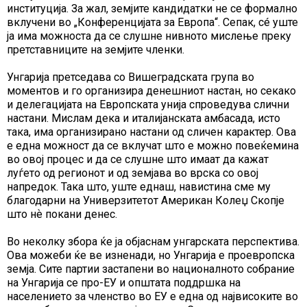
институција. За жал, земјите кандидатки не се формално
вклучени во „Конференцијата за Европа“. Сепак, сé уште
ја има можноста да се слушне нивното мислење преку
претставниците на земјите членки.
Унгарија претседава со Вишеградската група во
моментов и го организира денешниот настан, но секако
и делегацијата на Европската унија спроведува слични
настани. Мислам дека и италијанската амбасада, исто
така, има организирано настани од сличен карактер. Ова
е една можност да се вклучат што е можно повеќемина
во овој процес и да се слушне што имаат да кажат
луѓето од регионот и од земјава во врска со овој
напредок. Така што, уште еднаш, навистина сме му
благодарни на Универзитетот Американ Колеџ Скопје
што нѐ покани денес.
Во неколку збора ќе ја објаснам унгарската перспектива.
Ова можеби ќе ве изненади, но Унгарија е проевропска
земја. Сите партии застапени во националното собрание
на Унгарија се про-ЕУ и општата поддршка на
населението за членство во ЕУ е една од највисоките во