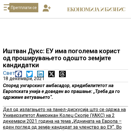
Претплати се
Иштван Дукс: ЕУ има поголема корист
од проширувањето одошто земјите
кандидатки
Свет
18 декември, 2021
Според унгарскиот амбасадор, кредибилитетот на
Европската унија е доведен во прашање: „Треба да го
одржиме ветувањето“.
Дел од излагањето на панел-дискусија што се одржа на
Универзитетот Американ Колеџ Скопје (УАКС) на 2
декември 2021 година на тема „Иднината на Европа –
еден поглед од земја-кандидат за членство во ЕУ“. Во