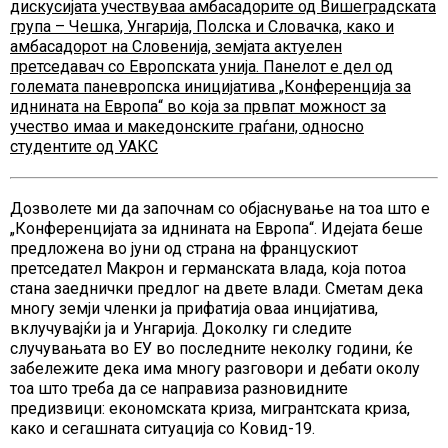
дискусијата учествуваа амбасадорите од Вишеградската
група – Чешка, Унгарија, Полска и Словачка, како и
амбасадорот на Словенија, земјата актуелен
претседавач со Европската унија. Панелот е дел од
големата паневропска иницијатива „Конференција за
иднината на Европа“ во која за првпат можност за
учество имаа и македонските граѓани, односно
студентите од УАКС
Дозволете ми да започнам со објаснување на тоа што е
„Конференцијата за иднината на Европа“. Идејата беше
предложена во јуни од страна на францускиот
претседател Макрон и германската влада, која потоа
стана заеднички предлог на двете влади. Сметам дека
многу земји членки ја прифатија оваа инцијатива,
вклучувајќи ја и Унгарија. Доколку ги следите
случувањата во ЕУ во последните неколку години, ќе
забележите дека има многу разговори и дебати околу
тоа што треба да се направиза разновидните
предизвици: економската криза, мигрантската криза,
како и сегашната ситуација со Ковид-19.