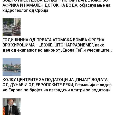
ЗОШТО ПРЕСУШУВА ДУНАВ – ИСПАРУВАЊЕ КАКО ВО
АФРИКА И НАМАЛЕН ДОТОК НА ВОДА, објаснување на
хидрогеолог од Србија
ГОДИШНИНА ОД ПРВАТА АТОМСКА БОМБА ФРЛЕНА
ВРЗ ХИРОШИМА – „БОЖЕ, ШТО НАПРАВИВМЕ“, како
дел од екипажот во авионот „Енола Геј“ и учесниците
во бомбардирањето го доживуваа овој настан што го
промени текот на историјата
КОЛКУ ЦЕНТРИТЕ ЗА ПОДАТОЦИ ЈА „ПИЈАТ“ ВОДАТА
ОД ДУНАВ И ОД ЕВРОПСКИТЕ РЕКИ, Германија е лидер
во Европа по бројот на изградени центри за податоци