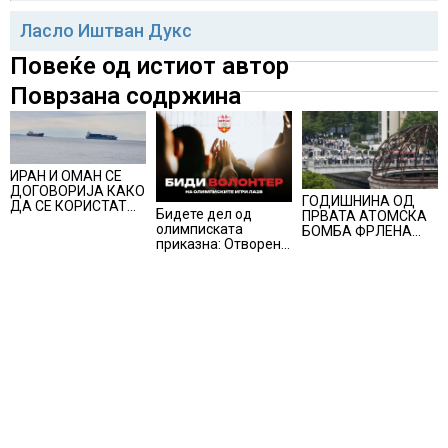
Ласло Иштван Дукс
Повеќе од истиот автор
Поврзана содржина
ИРАН И ОМАН СЕ
ДОГОВОРИЈА КАКО
ГОДИШНИНА ОД
ДА СЕ КОРИСТАТ
Бидете дел од
ПРВАТА АТОМСКА
ПОМОРСКИТЕ
олимписката
БОМБА ФРЛЕНА
КОРИДОРИ ЗА
приказна: Отворени
ВРЗ ХИРОШИМА –
БРОДОВИТЕ НИЗ
апликации за
„БОЖЕ, ШТО
ОРМУСКАТА
волонтери за Игрите
НАПРАВИВМЕ“, како
ТЕСНИНА
во Лос Анџелес
дел од екипажот во
2028
авионот „Енола Геј“
и учесниците во
бомбардирањето го
доживуваа овој
настан што го
промени текот на
историјата