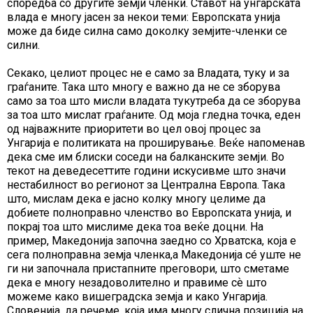
споредба со другите земји членки. Ставот на унгарската
влада е многу јасен за некои теми: Европската унија
може да биде силна само доколку земјите-членки се
силни.
Секако, целиот процес не е само за Владата, туку и за
граѓаните. Така што многу е важно да не се зборува
само за тоа што мисли владата тукутреба да се зборува
за тоа што мислат граѓаните. Од моја гледна точка, еден
од најважните приоритети во цел овој процес за
Унгарија е политиката на проширување. Веќе напоменав
дека сме им блиски соседи на балканските земји. Во
текот на деведесеттите години искусивме што значи
нестабилност во регионот за Централна Европа. Така
што, мислам дека е јасно колку многу целиме да
добиете полноправно членство во Европската унија, и
покрај тоа што мислиме дека тоа веќе доцни. На
пример, Македонија започна заедно со Хрватска, која е
сега полноправна земја членка,а Македонија сé уште не
ги ни започнала пристапните преговори, што сметаме
дека е многу незадоволително и правиме сѐ што
можеме како вишеградска земја и како Унгарија.
Словенија, да речеме, која има многу слична позиција на