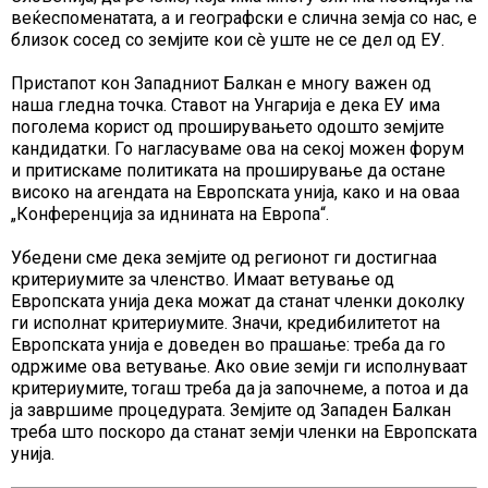
веќеспоменатата, a и географски е слична земја со нас, е
близок сосед со земјите кои сè уште не се дел од ЕУ.
Пристапот кон Западниот Балкан е многу важен од
наша гледна точка. Ставот на Унгарија е дека ЕУ има
поголема корист од проширувањето одошто земјите
кандидатки. Го нагласуваме ова на секој можен форум
и притискаме политиката на проширување да остане
високо на агендата на Европската унија, како и на оваа
„Конференција за иднината на Европа“.
Убедени сме дека земјите од регионот ги достигнаа
критериумите за членство. Имаат ветување од
Европската унија дека можат да станат членки доколку
ги исполнат критериумите. Значи, кредибилитетот на
Европската унија е доведен во прашање: треба да го
одржиме ова ветување. Ако овие земји ги исполнуваат
критериумите, тогаш треба да ја започнеме, а потоа и да
ја завршиме процедурата. Земјите од Западен Балкан
треба што поскоро да станат земји членки на Европската
унија.