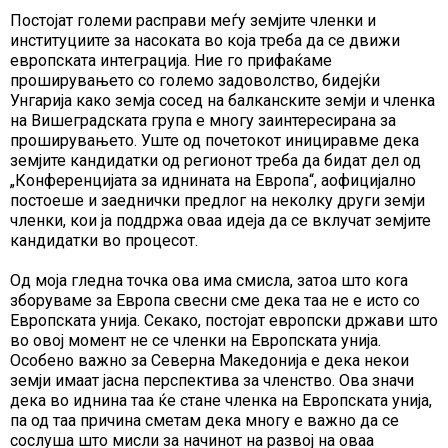
Постојат големи расправи меѓу земјите членки и
институциите за насоката во која треба да се движи
европската интеграција. Ние го прифаќаме
проширувањето со големо задоволство, бидејќи
Унгарија како земја сосед на балканските земји и членка
на Вишеградската група e многу заинтересирана за
проширувањето. Уште од почетокот инициравме дека
земјите кандидатки од регионот треба да бидат дел од
„Конференцијата за иднината на Европа“, аофицијално
постоеше и заеднички предлог на неколку други земји
членки, кои ја поддржа оваа идеја да се вклучат земјите
кандидатки во процесот.
Од моја гледна точка ова има смисла, затоа што кога
зборуваме за Европа свесни сме дека таа не е исто со
Европската унија. Секако, постојат европски држави што
во овој момент не се членки на Европската унија.
Особено важно за Северна Македонија е дека некои
земји имаат јасна перспектива за членство. Ова значи
дека во иднина таа ќе стане членка на Европската унија,
па од таа причина сметам дека многу е важно да се
сослуша што мисли за начинот на развој на оваа