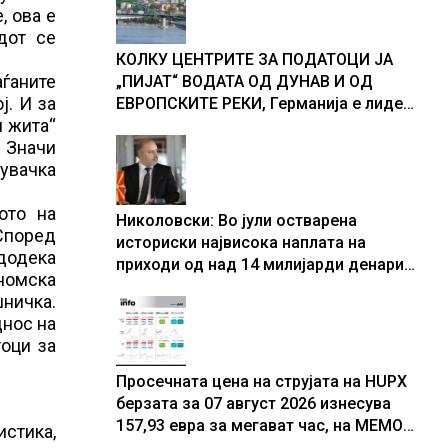
доживуваа овој настан што го
, ова е
промени текот на историјата
дот се
КОЛКУ ЦЕНТРИТЕ ЗА ПОДАТОЦИ ЈА
ѓаните
„ПИЈАТ“ ВОДАТА ОД ДУНАВ И ОД
ј. И за
ЕВРОПСКИТЕ РЕКИ, Германија е лидер
и жита“
во Европа по бројот на изградени
. Значи
центри за податоци
увачка
ото на
Николовски: Во јули остварена
Според
историски највисока наплата на
додека
приходи од над 14 милијарди денари
ономска
– изградивме систем што испорачува
шничка.
резултати
днос на
тоци за
Просечната цена на струјата на HUPX
берзата за 07 август 2026 изнесува
157,93 евра за мегават час, на МЕМО
стика,
153,56 евра за мегават час