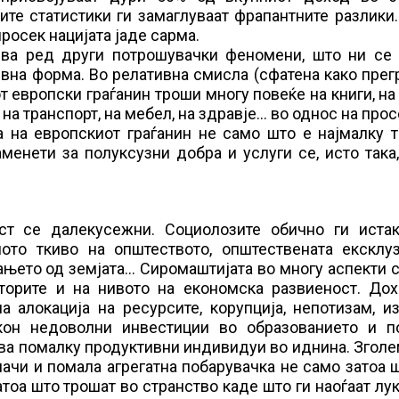
те статистики ги замаглуваат фрапантните разлики
просек нацијата јаде сарма.
ива ред други потрошувачки феномени, што ни се 
тивна форма. Во релативна смисла (сфатена како пре
 европски граѓанин троши многу повеќе на книги, на
, на транспорт, на мебел, на здравје… во однос на про
 на европскиот граѓанин не само што е најмалку т
менети за полуксузни добра и услуги се, исто така
т се далекусежни. Социолозите обично ги истак
ното ткиво на општеството, општествената ексклуз
ањето од земјата… Сиромаштијата во многу аспекти 
торите и на нивото на економска развиеност. Дох
 алокација на ресурсите, корупција, непотизам, и
кон недоволни инвестиции во образованието и п
ава помалку продуктивни индивидуи во иднина. Згол
начи и помала агрегатна побарувачка не само затоа 
тоа што трошат во странство каде што ги наоѓаат лу