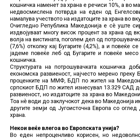
кошничка наменет за храна е речиси 10%, а во м
недвосмислена потврда на еден од Енгелсови
намалува учеството на издатоците за храна во вк
Очигледно Република Македонија е сè уште си
издвојуваат многу висок процент за храна од вку
волја на вистината, поголем дел од потрошувачк
(7,6%) отколку кај Бугарите (4,2%), а и повеќе 
јадеме повеќе леб од Бугарите и повеќе месо
кошничка.
Структурата на потрошувачката кошничка доб
економска развиеност, најчесто мерено преку 
проценките на ММФ, БДП по жител на Македони
српскиот БДП по жител изнесувал 13.329 САД до
развиеност, но издатоците за храна во Македон
Тоа нè води до заклучокот дека во Македонија 
другите земји од Југоисточна Европа со оглед 
храна.
Некои веќе влегоа во Европската унија?
Во еден непроценливо корисен, но недоволно