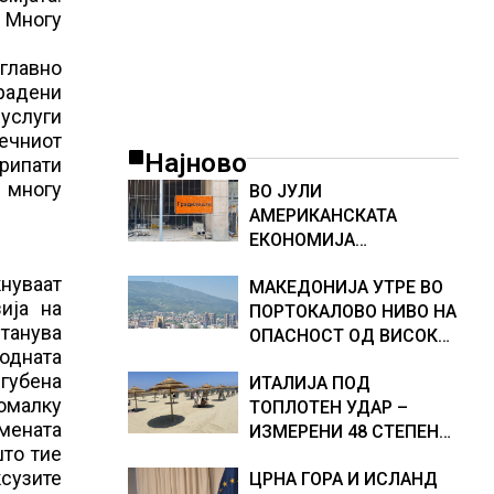
. Многу
главно
градени
 услуги
сечниот
Најново
рипати
, многу
ВО ЈУЛИ
АМЕРИКАНСКАТА
ЕКОНОМИЈА
НЕОЧЕКУВАНО ИЗГУБИ
нуваат
МАКЕДОНИЈА УТРЕ ВО
23.000 РАБОТНИ МЕСТА
ија на
ПОРТОКАЛОВО НИВО НА
станува
ОПАСНОСТ ОД ВИСОКИ
одната
ТЕМПЕРАТУРИ
згубена
ИТАЛИЈА ПОД
омалку
ТОПЛОТЕН УДАР –
емената
ИЗМЕРЕНИ 48 СТЕПЕНИ,
што тие
МЕТЕОРОЛОЗИТЕ
ксузите
ЦРНА ГОРА И ИСЛАНД
НАЈАВИЈА НОВИ