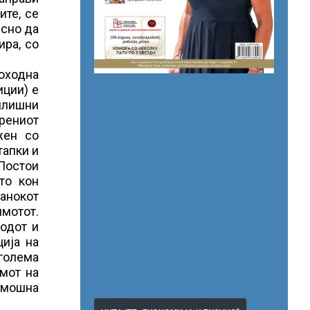
ите, се
есно да
ира, со
доходна
иции) е
илишни
рениот
жен со
тапки и
Постои
то кон
данокот
имотот.
одот и
ција на
оголема
емот на
амошна