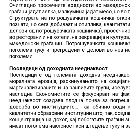
Очигледно просечните вредности во македонски
граѓани јадат зелка, малкумина јадат месо, но во 
Структурата на потрошувачката кошничка откр
познати, но сега добиваат и опиплива, квантита
делови од потрошувачката кошничка), просечниот
во ресторани и на хотели, на рекреација и култура
македонски граѓанин. Потрошувачката кошничка
поголема туку и преградените делови во неа на
поголеми.
Последици од доходната нееднаквост
Последиците од големата доходна нееднаквос
моралната ерозија, раскинувањето на социјал
маргинализираните и на ранливите групи, иселув
наследна. Економистите се фокусираат на фак
нееднаквост создава плодна почва за погрешна
доверба во институциите… Таа обично води 
квалитетни образовни институции што, пак, созд
концентрација на доход кај побогатите граѓани з
имаат поголема наклоност кон штедење туку и за