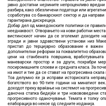
јавно достапни нејзините непроценливо вредни 
разбира, како обезличени податоци или агрегатни
соработува со банкарскиот сектор и да направи 
гарантирана дискреција.
Добар дел од македонските политики се правилн
нееднаквост. Отворањето на нови работни места
вистинскиот начин да се зголемат доходите н
згради и јавни здравствени установи низ Мак
пристап до терцијарно образование е важен
дополнителни реформи за поквалитетно образова
цени на станбената површина, вработувањата
маневарски простор и за други, похрабри ме
посиромашните слоеви и средната класа. За поче
на имот и тие да се стават на прогресивна скала
Тоа делумно ќе ја исправи историската непра
богатството во 90-тите години на минатиот ве
доходот преку враќање на системот на прогресив
даночна стапка бидејќи и три новововедени стап
прогресивното оданочување. Темата е толку о
елаборација во некое од следните изданија.