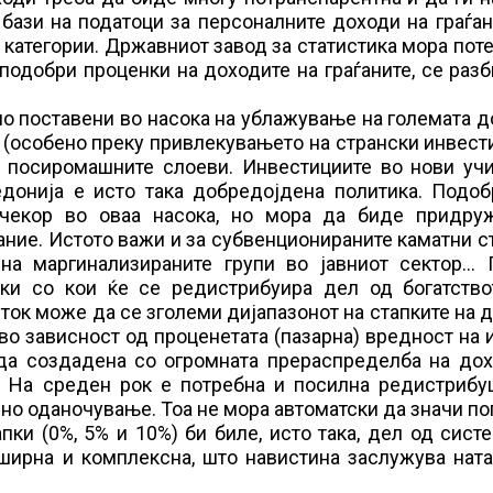
бази на податоци за персоналните доходи на граѓан
 категории. Државниот завод за статистика мора пот
подобри проценки на доходите на граѓаните, се разб
о поставени во насока на ублажување на големата 
 (особено преку привлекувањето на странски инвест
а посиромашните слоеви. Инвестициите во нови уч
едонија е исто така добредојдена политика. Подоб
 чекор во оваа насока, но мора да биде придру
ние. Истото важи и за субвенционираните каматни с
 на маргинализираните групи во јавниот сектор… 
рки со кои ќе се редистрибуира дел од богатство
ток може да се зголеми дијапазонот на стапките на 
 во зависност од проценетата (пазарна) вредност на 
вда создадена со огромната прераспределба на дох
к. На среден рок е потребна и посилна редистрибу
но оданочување. Тоа не мора автоматски да значи п
ки (0%, 5% и 10%) би биле, исто така, дел од сист
пширна и комплексна, што навистина заслужува нат