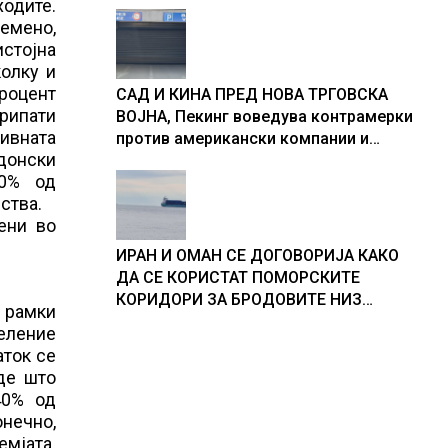
одите.
ремено,
стојна
колку и
процент
САД И КИНА ПРЕД НОВА ТРГОВСКА
ирипати
ВОЈНА, Пекинг воведува контрамерки
нивната
против американски компании и
едонски
организации
10% од
ства.
ени во
ИРАН И ОМАН СЕ ДОГОВОРИЈА КАКО
ДА СЕ КОРИСТАТ ПОМОРСКИТЕ
КОРИДОРИ ЗА БРОДОВИТЕ НИЗ
и рамки
ОРМУСКАТА ТЕСНИНА
еление
аток се
де што
40% од
онечно,
мјата.