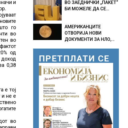
значи и
ВО ЗАЕДНИЧКИ „ПАКЕТ“
ПРОГНОЗИ ЗА
ор.
БИ МОЖЕЛЕ ДА СЕ
СРЕДИНАТА НА АВГУСТ
јуваат
ПРИКЛУЧАТ КОН ЕУ
новите
АМЕРИКАНЦИТЕ
што го
ОТВОРИЈА НОВИ
нти во
ДОКУМЕНТИ ЗА НЛО,
тен во
Федералното биро за
 фактот
истраги проверувало
20% од
ПРЕТПЛАТИ СЕ
снимки за „Големи
т доход
темни триаголници со
за 0,38
светла“
а е тој
 и не е
ствено
гатите
дот во
направи