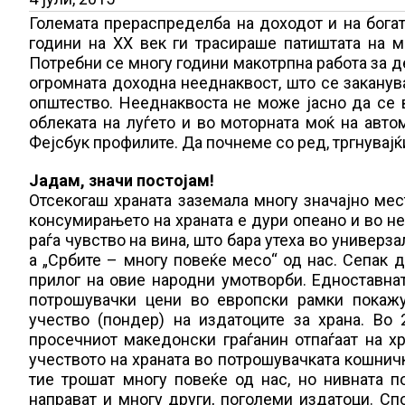
Големата прераспределба на доходот и на богат
години на XX век ги трасираше патиштата на м
Потребни се многу години макотрпна работа за д
огромната доходна нееднаквост, што се заканув
општество. Нееднаквоста не може јасно да се в
облеката на луѓето и во моторната моќ на авто
Фејсбук профилите. Да почнеме со ред, тргнувајќ
Јадам, значи постојам!
Отсекогаш храната заземала многу значајно мес
консумирањето на храната е дури опеано и во не
раѓа чувство на вина, што бара утеха во универз
а „Србите – многу повеќе месо“ од нас. Сепак 
прилог на овие народни умотворби. Едноставна
потрошувачки цени во европски рамки покажу
учество (пондер) на издатоците за храна. Во
просечниот македонски граѓанин отпаѓаат на хра
учеството на храната во потрошувачката кошничка
тие трошат многу повеќе од нас, но нивната 
направат и многу други, поголеми издатоци. Сп