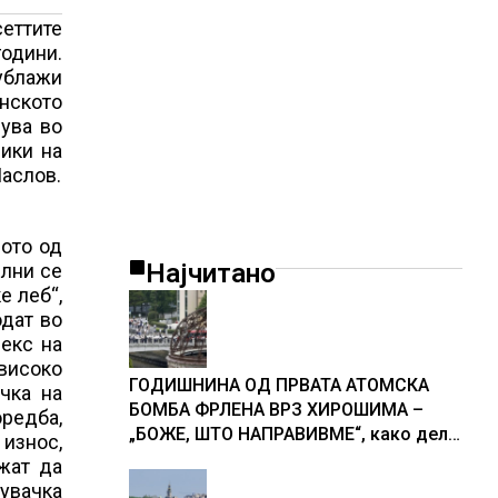
сеттите
години.
 ублажи
онското
јува во
лики на
Маслов.
вото од
Најчитано
илни се
е леб“,
одат во
декс на
високо
ГОДИШНИНА ОД ПРВАТА АТОМСКА
чка на
БОМБА ФРЛЕНА ВРЗ ХИРОШИМА –
оредба,
„БОЖЕ, ШТО НАПРАВИВМЕ“, како дел
 износ,
од екипажот во авионот „Енола Геј“ и
жат да
учесниците во бомбардирањето го
шувачка