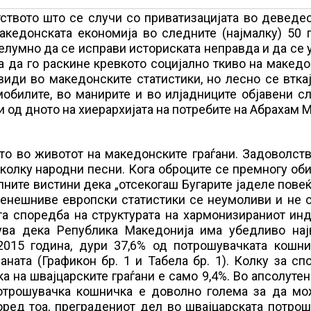
ството што се случи со приватизацијата во деведе
акедонската економија во следните (најмалку) 50 
елумно да се исправи историската неправда и да се
а да го раскине кревкото социјално ткиво на макед
иди во македонските статистики, но лесно се втка
мобилите, во манирите и во илјадниците објавени с
и од дното на хиерархијата на потребите на Абрахам 
то во животот на македонските граѓани. Задоволст
колку народни песни. Кога оброците се премногу об
алните вистини дека „отсекогаш Бугарите јаделе повеќ
денешниве европски статистики се неумоливи и не 
та споредба на структурата на хармонизираниот ин
ва дека Република Македонија има убедливо нај
 2015 година, дури 37,6% од потрошувачката кошни
ната (Графикон бр. 1 и Табела бр. 1). Колку за сп
 на швајцарските граѓани е само 9,4%. Во апсолутен
потрошувачка кошничка е доволно голема за да мо
оред тоа, преградениот дел во швајцарската потро