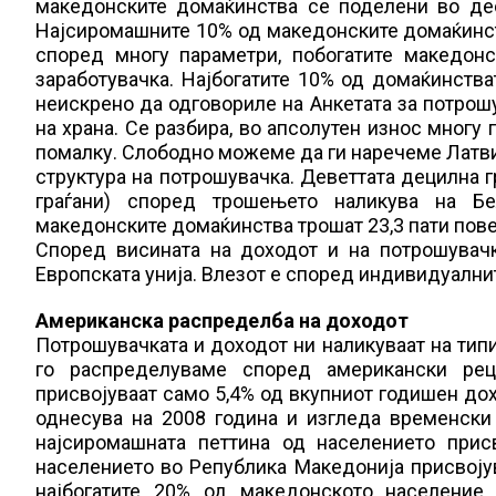
македонските домаќинства се поделени во дес
Најсиромашните 10% од македонските домаќинств
според многу параметри, побогатите македонс
заработувачка. Најбогатите 10% од домаќинства
неискрено да одговориле на Анкетата за потрош
на храна. Се разбира, во апсолутен износ многу 
помалку. Слободно можеме да ги наречеме Латвиј
структура на потрошувачка. Деветтата децилна 
граѓани) според трошењето наликува на Бел
македонските домаќинства трошат 23,3 пати пов
Според висината на доходот и на потрошувачк
Европската унија. Влезот е според индивидуалн
Американска распределба на доходот
Потрошувачката и доходот ни наликуваат на типи
го распределуваме според американски рец
присвојуваат само 5,4% од вкупниот годишен дохо
однесува на 2008 година и изгледа временски
најсиромашната петтина од населението прис
населението во Република Македонија присвојув
најбогатите 20% од македонското население 