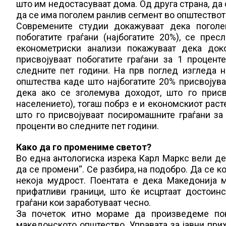
што им недостасуваат дома. Од друга страна, да
да се има поголем ранлив сегмент во општеството
Современите студии докажуваат дека поголе
побогатите граѓани (најбогатите 20%), се пре
економетриски анализи покажуваат дека док
присвојуваат побогатите граѓани за 1 процент
следните пет години. На прв поглед изгледа 
општества каде што најбогатите 20% присвојув
дека ако се зголемува доходот, што го прис
населението), тогаш побрз е и економскиот раст
што го присвојуваат посиромашните граѓани за
проценти во следните пет години.
Како да го промениме светот?
Во една антологиска изрека Карл Маркс вели дек
да се промени“. Се разбира, на подобро. Да се 
некоја мудрост. Поентата е дека Македонија 
прифатливи граници, што ќе исцртаат достоин
граѓани кои заработуваат чесно.
За почеток итно мораме да произведеме пок
македонското општество. Управата за јавни при