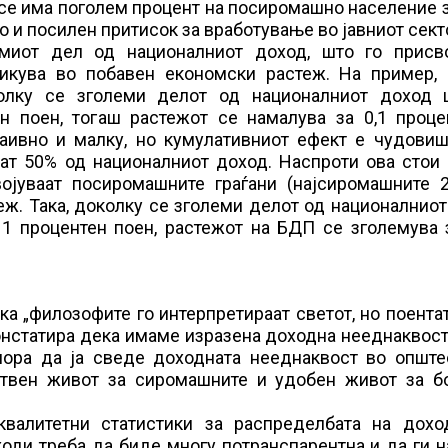
 се има поголем процент на посиромашно население 
 и посилен притисок за вработување во јавниот сект
миот дел од националниот доход, што го присво
сликува во побавен економски растеж. На пример, 
олку се зголеми делот од националниот доход 
ен поен, тогаш растежот се намалува за 0,1 проце
наивно и малку, но кумулативниот ефект е чудовиш
аат 50% од националниот доход. Наспроти ова стои
војуваат посиромашните граѓани (најсиромашните 
еж. Така, доколку се зголеми делот од националнио
 1 процентен поен, растежот на БДП се зголемува 
а „филозофите го интерпретираат светот, но поентат
констатира дека имаме изразена доходна нееднаквост
мора да ја сведе доходната нееднаквост во опште
ствен живот за сиромашните и удобен живот за бо
валитетни статистики за распределбата на дохо
ходи треба да биде многу потранспарентна и да ги 