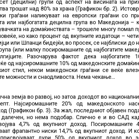
ет (децилни) групи од аспект на висината на прих
а трошат над 80% за храна (Графикон бр. 2). Истов
ки граѓани наликуваат на европски граѓани со при
та или најбогатата децилна група во Македонија – 
увачката на домаќинствата – трошеле многу помал 
повеќе, но како процент од вкупните издатоци – чет
ци или Шпанци бидејќи, во просек, се најблиски до 
група (или малку посиромашните од најбогатите мак
гијците. Разочарува фактот дека најбогатите 
еќе од најсиромашните 10% од македонските домаќин
иот стил, некои македонски граѓани се веќе влез
ите можности и снаодливоста. Нема чекање…
чна земја во развој, но затоа доходот во националн
епт. Најсиромашните 20% од македонското нас
д (Графикон бр. 3). За жал, последниот објавен под
 далечен, но нема подобар. Слично е и во САД ка
војува 4,7% од вкупниот доход. Посиромашните 
аат фрапантно ниски 14,7% од вкупниот доход. И к
присвојуваат дури 50% од вкупниот доход во зе