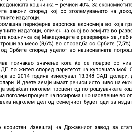
акедонската кошничка – речиси 40%. За економистите
те закони според кој со зголемувањето на дохо
упните издатоци.
ромашна периферна европска економија во која гра
пните издатоци, сличен на оној во земјите во разво
ата кошничка кај Македонците е резервиран за „леб 
се троши за месо (8,6%) во споредба со Србите (7,5%)
 од Србите според уделот во националната потрош
ива поинакво значење кога ќе се поврзе со нив
БДП по жител според паритетот на куповната моќ. 
ја во 2014 година изнесувал 13.348 САД долари, 
лари. И двете земји имаат речиси исто ниво на ек
ија зафаќаат поголем процент од потрошувачката ко
има поголем процент на посиромашно население во о
дека најголем дел од семејниот буџет оди за изда
 користен Извештај на Државниот завод за стати