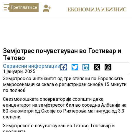
Претплати се
Земјотрес почувствуван во Гостивар и
Тетово
Сервисни информации
1 јануари, 2025
Земјотрес со интензитет од три степени по Европската
макросеизмичка скала е регистриран синоќа 15 минути
по полноќ.
Сеизмолошката опсерваторија соопшти дека
епицентарот на земјотресот бил во соседна Албанија на
80 километри од Скопје со Рихтерова магнитуда од 3,3
степени.
Земјотресот е почувствуван во Тетово, Гостивар и
околината.