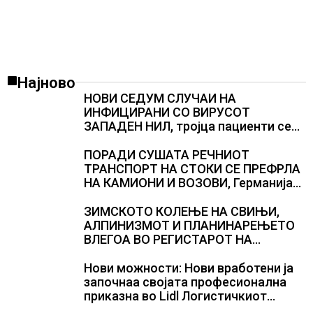
Најново
НОВИ СЕДУМ СЛУЧАИ НА
ИНФИЦИРАНИ СО ВИРУСОТ
ЗАПАДЕН НИЛ, тројца пациенти се
во критична состојба
ПОРАДИ СУШАТА РЕЧНИОТ
ТРАНСПОРТ НА СТОКИ СЕ ПРЕФРЛА
НА КАМИОНИ И ВОЗОВИ, Германија
со итни мерки овозможува
камионџиите да возат и во недела
ЗИМСКОТО КОЛЕЊЕ НА СВИЊИ,
АЛПИНИЗМОТ И ПЛАНИНАРЕЊЕТО
ВЛЕГОА ВО РЕГИСТАРОТ НА
КУЛТУРНО НАСЛЕДСТВО НА
СЛОВЕНИЈА
Нови можности: Нови вработени ја
започнаа својата професионална
приказна во Lidl Логистичкиот
центар во Куманово