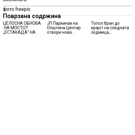
фото freepic
Поврзана содржина
ЦЕЛОСНА ОБНОВА
ЈП Паркинзи на
Топол бран до
НА МОСТОТ
Општина Центар
крајот на следната
„ЕСТАКАДА“ НА
отвори нова
седмица,
ИЗЛЕЗОТ ОД
канцеларија за
температури над 40
СКОПЈЕ
грижа за корисници
степени