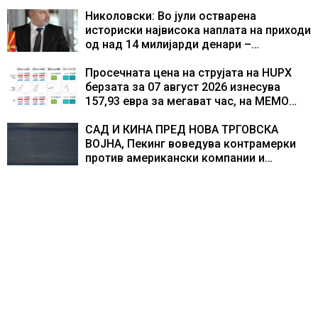
во Европа по бројот на изградени
центри за податоци
Николовски: Во јули остварена
историски највисока наплата на приходи
од над 14 милијарди денари –
изградивме систем што испорачува
резултати
Просечната цена на струјата на HUPX
берзата за 07 август 2026 изнесува
157,93 евра за мегават час, на МЕМО
153,56 евра за мегават час
САД И КИНА ПРЕД НОВА ТРГОВСКА
ВОЈНА, Пекинг воведува контрамерки
против американски компании и
организации