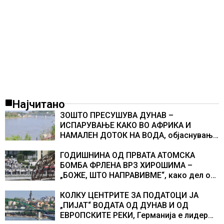
Најчитано
ЗОШТО ПРЕСУШУВА ДУНАВ –
ИСПАРУВАЊЕ КАКО ВО АФРИКА И
НАМАЛЕН ДОТОК НА ВОДА, објаснување
на хидрогеолог од Србија
ГОДИШНИНА ОД ПРВАТА АТОМСКА
БОМБА ФРЛЕНА ВРЗ ХИРОШИМА –
„БОЖЕ, ШТО НАПРАВИВМЕ“, како дел од
екипажот во авионот „Енола Геј“ и
учесниците во бомбардирањето го
КОЛКУ ЦЕНТРИТЕ ЗА ПОДАТОЦИ ЈА
доживуваа овој настан што го промени
„ПИЈАТ“ ВОДАТА ОД ДУНАВ И ОД
текот на историјата
ЕВРОПСКИТЕ РЕКИ, Германија е лидер