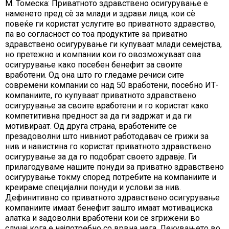
М. Томеска: Приватното здравствено осигурување е
наменето пред сѐ за млади и здрави лица, кои сѐ
повеќе ги користат услугите во приватното здравство,
па во согласност со тоа продуктите за приватно
здравствено осигурување ги купуваат млади семејства,
но претежно и компании кои го овозможуваат ова
осигурување како посебен бенефит за своите
вработени. Од она што го гледаме речиси сите
современи компании со над 50 вработени, посебно ИТ-
компаниите, го купуваат приватното здравствено
осигурување за своите вработени и го користат како
компетитивна предност за да ги задржат и да ги
мотивираат. Од друга страна, вработените се
презадоволни што нивниот работодавач се грижи за
нив и навистина го користат приватното здравствено
осигурување за да го подобрат своето здравје. Ги
прилагодуваме нашите понуди за приватно здравствено
осигурување токму според потребите на компаниите и
креираме специјални понуди и услови за нив.
Дефинитивно со приватното здравствено осигурување
компаниите имаат бенефит зашто имаат мотивациска
алатка и задоволни вработени кои се згрижени во
случај кога е најпотребно со врвна нега. Лекувањето во