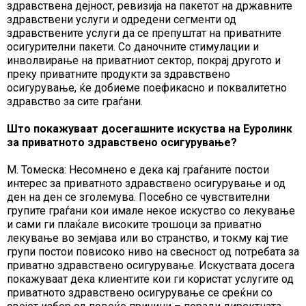
здравствена дејност, ревизија на пакетот на државните
здравствени услуги и одредени сегменти од
здравствените услуги да се препуштат на приватните
осигурителни пакети. Со даночните стимулации и
инволвирање на приватниот сектор, покрај другото и
преку приватните продукти за здравствено
осигурување, ќе добиеме поефикасно и поквалитетно
здравство за сите граѓани.
Што покажуваат досегашните искуства на Еуролинк
за приватното здравствено осигурување?
М. Томеска: Несомнено е дека кај граѓаните постои
интерес за приватното здравствено осигурување и од
ден на ден се зголемува. Посебно се чувствителни
групите граѓани кои имале некое искуство со лекување
и сами ги плаќале високите трошоци за приватно
лекување во земјава или во странство, и токму кај тие
групи постои повисоко ниво на свесност од потребата за
приватно здравствено осигурување. Искуствата досега
покажуваат дека клиентите кои ги користат услугите од
приватното здравствено осигурување се среќни со