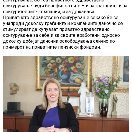
осигурување нуди бенефит за сите – и за граѓаните, и за
осигурителните компании, и за државава.
Приватното здравствено осигурување секако ќе се
унапреди доколку граѓаните и компаниите даночно се
стимулираат да купуваат приватно здравствено
осигурување за себе и за своите вработени, односно
доколку добијат даночни ослободувања слично по
примерот на приватните пензиски фондови.