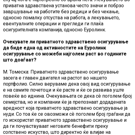
приватна здравствена установа често значи и побрзо
завршување на работите без редици и без чекање,
односно помалку отсуства на работа, а лекувањето,
евентуалните операции и прегледи ги плаќа
осигурителната компанија, односно Еуролинк.
Очекувате ли приватното здравствено осигурување
да биде една од активностите на Еуролинк
осигурување со можеби најголем раст во годините
што доаѓаат?
М. Томеска: Приватното здравствено осигурување
засега е главен двигател на растот во нашето
портфолио. Силно веруваме дека овој вид осигурување
е на самите почетоци и ќе расте и ќе се развива уште
повеќе во иднина. Очекувањата се дека сѐ поголем број
семејства, но и компании ќе ја препознаат додадената
вредност која приватното здравствено осигурување ја
нуди. Со тоа ќе се овозможи сѐ поголем број граѓани да
го искористат приватното здравствено осигурување и
да ги почувствуваат неговите бенефити преку
сопствено искуство, што директно ќе влијае на