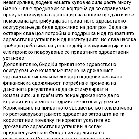
незапирлива, додека нашата куповна сила расте многу
бавно. Ова е предизвик со кој треба да се справуваме
преку континуирана адаптација на нашите продукти и сѐ
помасовна дистрибуција за приватното здравствено
осигурување да биде одржливо на долг рок. За да се
оствари оваа цел потребна е поддршка и од приватните
здравствени установи и од институциите. Во оваа насока
треба да работиме на уште подобра комуникација и на
електронско поврзување со приватните здравствени
установи.
Дополнително, бидејќи приватното здравствено
осигурување е комплементарно на државниот
здравствен систем и може да ја поддржи неговата
финансиска одржливост, потребна е промена на
даночната регулатива за да се стимулираат и
компаниите, а и граѓаните покрај државното да го
користат и приватното здравствено осигурување.
Корисниците на приватното здравство во голема мера
го растоваруваат јавното здравство затоа што не ги
користат или помалку ги користат услугите во
државните здравствени установи, а сепак
придонесуваат кон Фондот за здравствено
осигурување. Со тоа приватното здравствено