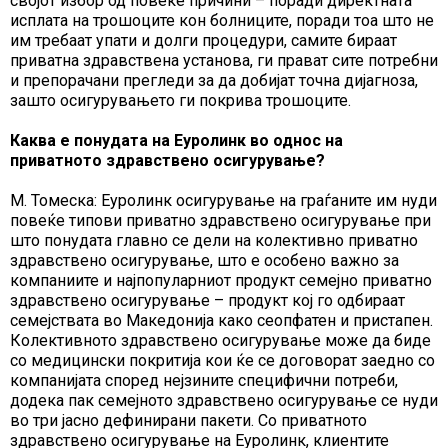
својот избор од повеќе причини – поради директната
исплата на трошоците кон болниците, поради тоа што не
им требаат упати и долги процедури, самите бираат
приватна здравствена установа, ги прават сите потребни
и препорачани прегледи за да добијат точна дијагноза,
зашто осигурувањето ги покрива трошоците.
Каква е понудата на Еуролинк во однос на
приватното здравствено осигурување?
М. Томеска: Еуролинк осигурување на граѓаните им нуди
повеќе типови приватно здравствено осигурување при
што понудата главно се дели на колективно приватно
здравствено осигурување, што е особено важно за
компаниите и најпопуларниот продукт семејно приватно
здравствено осигурување – продукт кој го одбираат
семејствата во Македонија како сеопфатен и пристапен.
Колективното здравствено осигурување може да биде
со медицински покритија кои ќе се договорат заедно со
компанијата според нејзините специфични потреби,
додека пак семејното здравствено осигурување се нуди
во три јасно дефинирани пакети. Со приватното
здравствено осигурување на Еуролинк, клиентите