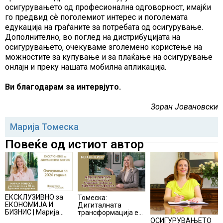
осигурувањето од професионална одговорност, имајќи
го предвид сѐ поголемиот интерес и поголемата
едукација на граѓаните за потребата од осигурување.
Дополнително, во поглед на дистрибуцијата на
осигурувањето, очекуваме зголемено користење на
можностите за купување и за плаќање на осигурување
онлајн и преку нашата мобилна апликација.
Ви благодарам за интервјуто.
Зоран Јовановски
Марија Томеска
Повеќе од истиот автор
ЕКСКЛУЗИВНО за
Томеска:
ЕКОНОМИЈА И
Дигиталната
БИЗНИС | Марија
трансформација е
Томеска:
неопходна
ОСИГУРУВАЊЕТО