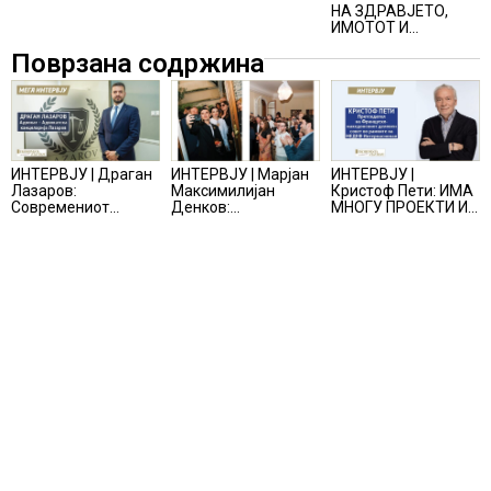
Очекувања за 2026
НА ЗДРАВЈЕТО,
година
ИМОТОТ И
БИЗНИСОТ НОСИ
Поврзана содржина
КОРИСТ
ИНТЕРВЈУ | Драган
ИНТЕРВЈУ | Марјан
ИНТЕРВЈУ |
Лазаров:
Максимилијан
Кристоф Пети: ИМА
Современиот
Денков:
МНОГУ ПРОЕКТИ И
бизнис не бара
СОЗДАВАМ
ПОНУДИ НА МАСА,
правно мислење,
ВНИМАТЕЛНО
НО ТИЕ НЕ СЕ
туку правно
ОСМИСЛЕНИ
МАТЕРИЈАЛИЗИРААТ
одржливо деловно
ПРОСТОРИ
решение