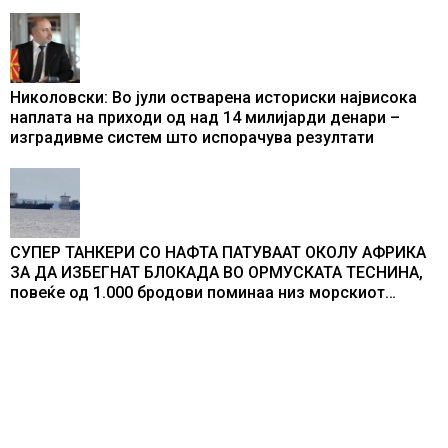
Николовски: Во јули остварена историски највисока
наплата на приходи од над 14 милијарди денари –
изградивме систем што испорачува резултати
СУПЕР ТАНКЕРИ СО НАФТА ПАТУВААТ ОКОЛУ АФРИКА
ЗА ДА ИЗБЕГНАТ БЛОКАДА ВО ОРМУСКАТА ТЕСНИНА,
повеќе од 1.000 бродови поминаа низ морскиот
премин со помош на американската војска