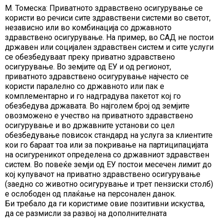
М. Томеска: Приватното здравствено осигурување се
користи во речиси сите здравствени системи во светот,
независно или во комбинација со државното
здравствено осигурување. На пример, во САД не постои
државен или социјален здравствен систем и сите услуги
се обезбедуваат преку приватно здравствено
осигурување. Во земјите од ЕУ и од регионот,
приватното здравствено осигурување најчесто се
користи паралелно со државното или пак е
комплементарно и го надградува пакетот кој го
обезбедува државата. Во најголем број од земјите
овозможено е учество на приватното здравствено
осигурување и во државните установи со цел
обезбедување повисок стандард на услуга за клиентите
кои го бараат тоа или за покривање на партиципацијата
на осигуреникот определена со државниот здравствен
систем. Во повеќе земји од ЕУ постои месечен лимит до
кој купувачот на приватно здравствено осигурување
(заедно со животно осигурување и трет пензиски столб)
е ослободен од плаќање на персонален данок.
Би требало да ги користиме овие позитивни искуства,
да се размисли за развој на дополнителната