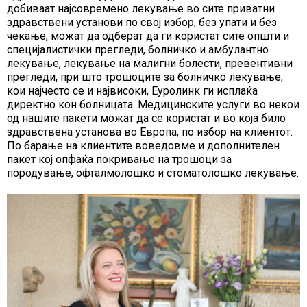
добиваат најсовремено лекување во сите приватни
здравствени установи по свој избор, без упати и без
чекање, можат да одберат да ги користат сите општи и
специјалистички прегледи, болничко и амбулантно
лекување, лекување на малигни болести, превентивни
прегледи, при што трошоците за болничко лекување,
кои најчесто се и највисоки, Еуролинк ги исплаќа
директно кон болницата. Медицинските услуги во некои
од нашите пакети можат да се користат и во која било
здравствена установа во Европа, по избор на клиентот.
По барање на клиентите воведовме и дополнителен
пакет кој опфаќа покривање на трошоци за
породување, офталмолошко и стоматолошко лекување.