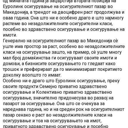
од минатата година ја зацврстија втората позиција на
Еуролинк осигурување на осигурителниот пазар во
Македонија, а трендот на двоцифрен раст продолжува и
оваа година. Она што ни е особено драго е што најмногу
растеме во незадолжителните осигурителни класи,
посебно во здравствено осигурување и осигурување на
имоти.
Генерално на осигурителниот пазар во Македонија сѐ
уште има простор за раст, особено во незадолжителните
класи на осигурување зашто, на пример, сѐ уште многу
мал број домаќинства ги осигуруваат своите имоти и
домови, а бизнисите осигурувањето го гледаат како
трошок и преферираат да го минимизираат покритието
доколку воопшто го имаат.
Особено ни е драго што Еуролинк осигурување, преку
своите продукти Семејно приватно здравствено
осигурување и Колективно приватно здравствено
осигурување, значително придонесува во развој на
пазарот за осигурување. Она што се очекува за
нареднава година, но и на среден рок на осигурителниот
пазар секако е раст во незадолжителните класи на
осигурување и тоа на осигурувањето на имот,
приватното здравствено осигурување и посебно