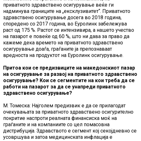
приватното здравствено осигурување веќе ги
надминува границите на „ексклузивитет“. Приватното
здравствено осигурување досега во 2018 година,
споредено со 2017 година, во Еуролинк забележува
раст од 175 %. Растот се интензивира, а нашето учество
на пазарот е повеќе од 60 %, што ни дава за право да
кажеме дека времето на приватното здравствено
осигурување доаѓа, граѓаните ја препознаваат
вредноста на продуктот на Еуролинк осигурување.
Притоа кои се предизвиците на македонскиот пазар
на осигурување за развој на приватното здравствено
осигурување? Кои се сегментите на кои треба да се
работи на пазарот за да се унапреди приватното
здравствено осигурување?
М. Томеска: Најголем предизвик е да се прилагодат
очекувањата за приватното здравствено осигурително
покритие наспроти реалната финансиска моќ на
граѓаните и на компаниите со цел помасовна
дистрибуција. Здравството е сегмент кој секојдневно се
усовршува и затоа медицинската инфлација е