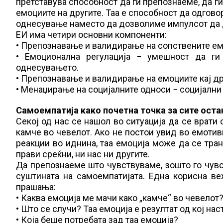
претставува способност да ги препознаеме, да ги
емоциите на другите. Таа е способност да одгов
однесување наместо да дозволиме импулсот да
ЕИ има четири основни компоненти:
• Препознавање и валидирање на сопствените ем
• Емоционална регулација − умешност да ги
однесувањето.
• Препознавање и валидирање на емоциите кај дру
• Менаџирање на социјалните односи − социјални
Самоемпатија како почетна точка за сите оста
Секој од нас се нашол во ситуација да се врати 
камче во чевелот. Ако не постои увид во емотив
реакции во иднина, таа емоција може да се тран
прави среќни, ни нас ни другите.
Да препознаеме што чувствуваме, зошто го чувс
суштината на самоемпатијата. Една корисна ве
прашања:
• Каква емоција ме мачи како „камче“ во чевелот
• Што се случи? Таа емоција е резултат од кој нас
• Која беше потребата зад таа емоција?