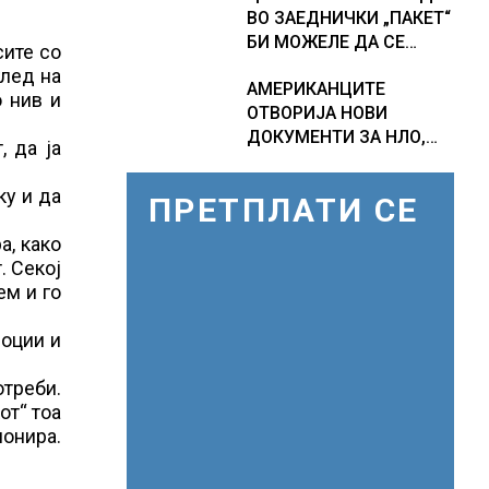
ВО ЗАЕДНИЧКИ „ПАКЕТ“
ПРОГНОЗИ ЗА
БИ МОЖЕЛЕ ДА СЕ
СРЕДИНАТА НА АВГУСТ
сите со
ПРИКЛУЧАТ КОН ЕУ
глед на
АМЕРИКАНЦИТЕ
о нив и
ОТВОРИЈА НОВИ
ДОКУМЕНТИ ЗА НЛО,
, да ја
Федералното биро за
истраги проверувало
ку и да
ПРЕТПЛАТИ СЕ
снимки за „Големи
темни триаголници со
а, како
светла“
. Секој
ем и го
моции и
отреби.
от“ тоа
ионира.