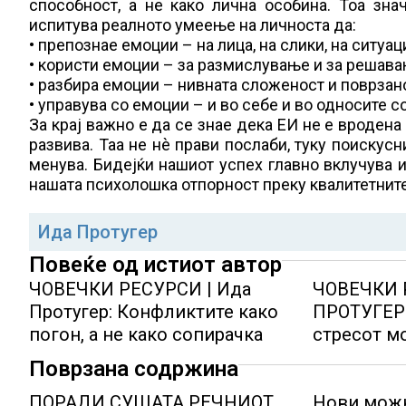
способност, а не како лична особина. Тоа зна
испитува реалното умеење на личноста да:
• препознае емоции – на лица, на слики, на ситуац
• користи емоции – за размислување и за решав
• разбира емоции – нивната сложеност и поврзан
• управува со емоции – и во себе и во односите со
За крај важно е да се знае дека ЕИ не е вродена
развива. Таа не нè прави послаби, туку поискус
менува. Бидејќи нашиот успех главно вклучува и
нашата психолошка отпорност преку квалитетните
Ида Протугер
Повеќе од истиот автор
ЧОВЕЧКИ РЕСУРСИ | Ида
ЧОВЕЧКИ 
Протугер: Конфликтите како
ПРОТУГЕР:
погон, а не како сопирачка
стресот м
Поврзана содржина
ПОРАДИ СУШАТА РЕЧНИОТ
Нови можн