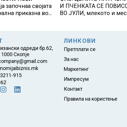
ја започнаа својата
И ПЧЕНКАТА СЕ ПОВИС
ална приказна во
ВО ЈУЛИ, млекото и ме
тичкиот центар во
бележат пониски цени
Т
ЛИНКОВИ
тизански одреди бр.62,
Претплати се
 1000 Скопје
За нас
company@gmail.com
nomijaibiznis.mk
Маркетинг
23211-915
Импресум
362
Контакт
Правила на користење