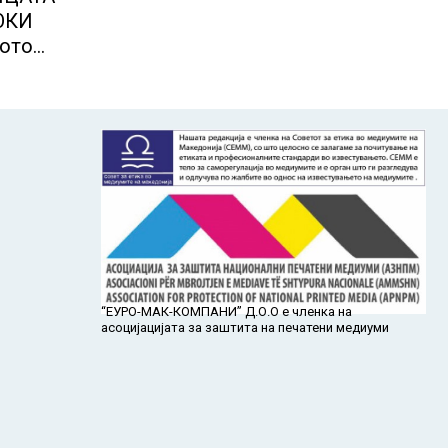
ОКИ
сото
“ЕУРО-МАК-КОМПАНИ” Д.О.О е членка на
асоцијацијата за заштита на печатени медиуми