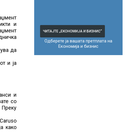
аџмент
икти и
наџмент
ЧИТАЈТЕ „ЕКОНОМИЈА И БИЗНИС“
едничка
Одберете ја вашата претплата на
Економија и бизнис
жува да
от и ја
анси и
вате со
. Преку
-Caruso
ја како