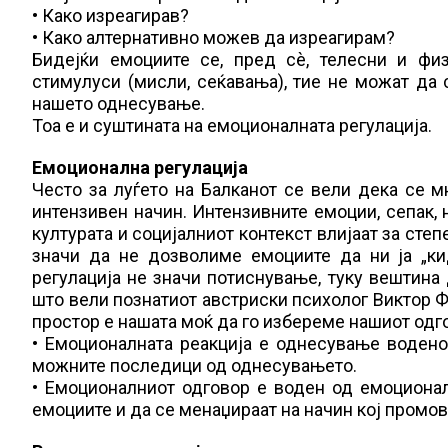
• Како изреагирав?
• Како алтернативно можев да изреагирам?
Бидејќи емоциите се, пред сè, телесни и фи
стимулуси (мисли, сеќавања), тие не можат да 
нашето однесување.
Тоа е и суштината на емоционалната регулација.
Емоционална регулација
Често за луѓето на Балканот се вели дека се 
интензивен начин. Интензивните емоции, сепак, 
културата и социјалниот контекст влијаат за сте
значи да не дозволиме емоциите да ни ја „ки
регулација не значи потиснување, туку вештина
што вели познатиот австриски психолог Виктор Фр
простор е нашата моќ да го избереме нашиот одг
• Емоционалната реакција е однесување воден
можните последици од однесувањето.
• Емоционалниот одговор е воден од емоционал
емоциите и да се менаџираат на начин кој промов