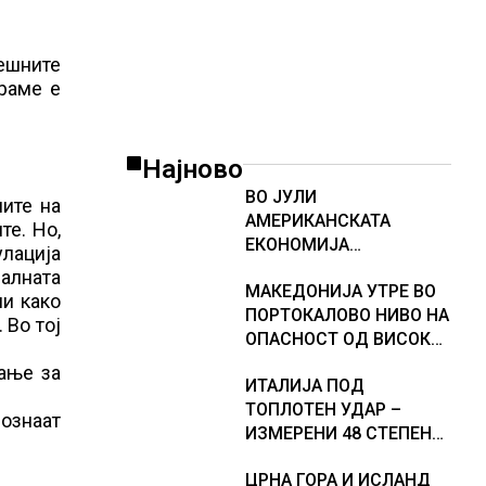
ешните
ираме е
Најново
ВО ЈУЛИ
иите на
АМЕРИКАНСКАТА
те. Но,
ЕКОНОМИЈА
улација
НЕОЧЕКУВАНО ИЗГУБИ
алната
МАКЕДОНИЈА УТРЕ ВО
23.000 РАБОТНИ МЕСТА
ли како
ПОРТОКАЛОВО НИВО НА
 Во тој
ОПАСНОСТ ОД ВИСОКИ
ТЕМПЕРАТУРИ
ање за
ИТАЛИЈА ПОД
ТОПЛОТЕН УДАР –
ознаат
ИЗМЕРЕНИ 48 СТЕПЕНИ,
МЕТЕОРОЛОЗИТЕ
ЦРНА ГОРА И ИСЛАНД
НАЈАВИЈА НОВИ