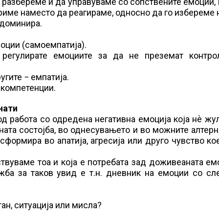
 разбереме и да управуваме со сопствените емоции, 
ориме наместо да реагираме, односно да го избереме
 доминира.
оции (самоемпатија).
 регулирате емоциите за да не преземат контро
гите − емпатија.
 компетенции.
нати
од работа со одредена негативна емоција која нѐ жу
ната состојба, во однесувањето и во можните алтер
сформира во апатија, агресија или друго чувство ко
твуваме тоа и која е потребата зад доживеаната ем
жба за таков увид е т.н. дневник на емоции со сл
?
тан, ситуација или мисла?