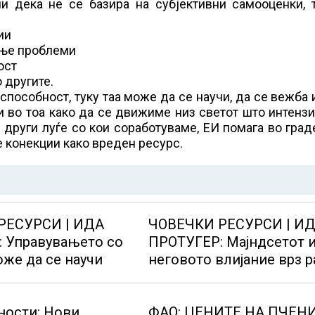
чи дека не се базира на субјективни самооценки, 
ии
ање проблеми
ост
 другите.
 способност, туку таа може да се научи, да се вежба 
ни во тоа како да се движиме низ светот што интенз
 други луѓе со кои соработуваме, ЕИ помага во гра
 конекции како вреден ресурс.
РЕСУРСИ | ИДА
ЧОВЕЧКИ РЕСУРСИ | И
 Управувањето со
ПРОТУГЕР: Мајндсетот 
оже да се научи
неговото влијание врз р
на организациите
ости: Нови
ФАО: ЦЕНИТЕ НА ПЧЕН