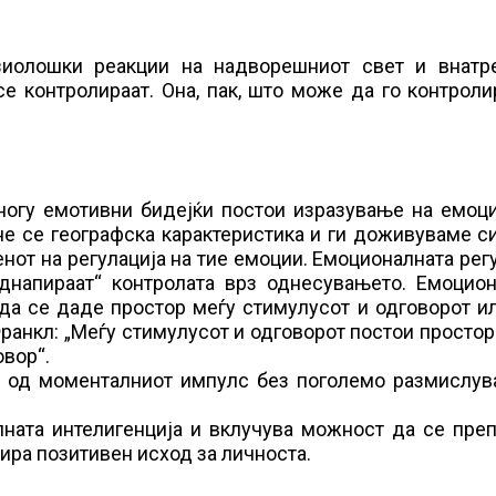
зиолошки реакции на надворешниот свет и внатр
се контролираат. Она, пак, што може да го контрол
многу емотивни бидејќи постои изразување на емоц
не се географска карактеристика и ги доживуваме си
пенот на регулација на тие емоции. Емоционалната рег
днапираат“ контролата врз однесувањето. Емоцион
 да се даде простор меѓу стимулусот и одговорот и
анкл: „Меѓу стимулусот и одговорот постои простор.
овор“.
о од моменталниот импулс без поголемо размислув
ната интелигенција и вклучува можност да се преп
ира позитивен исход за личноста.