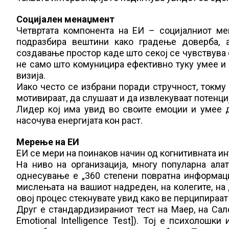
Социјален менаџмент
Четвртата компонента на ЕИ – социјалниот ме
подразбира вештини како градење доверба, 
создавање простор каде што секој се чувствува
не само што комуницира ефективно туку умее и 
визија.
Иако често се избрани поради стручност, токму
мотивираат, да слушаат и да извлекуваат потенциј
Лидер кој има увид во своите емоции и умеe да
насочува енергијата кон раст.
Мерење на ЕИ
ЕИ се мери на поинаков начин од когнитивната ин
На ниво на организација, многу популарна ал
однесување е „360 степени повратна информациј
мислењата на вашиот надреден, на колегите, на
овој процес стекнувате увид како ве перципираат
Друг е стандардизираниот тест на Маер, на Сал
Emotional Intelligence Test]). Тој е психолошк