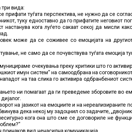
 три вида:
се прифати туѓата перспектива, не нужно да се согла
никот, туку едноставно да го прифатите неговиот по
т настанува кога луѓето сакаат секој да мисли как
пад.
човек може да се соживее со емоцијата на другиот
тување, не само да се почувствува туѓата емоција ту
муницираме очекувања преку критики што го активир
шкиот имун систем“ на самоодбрана на соговорникот
нападот на таа слика го активира одбранбениот сист
ирањето ни помагаат да ги преведеме зборовите во е
 дијалог.
оворот на јазикот на емоциите и на нереализираните п
бвинува дека некој му задоцнил со задачите, „двојник
несигурно кога она што сме се договориле не функц
роблем?“
н поинаков вид ненасилна комуникација.