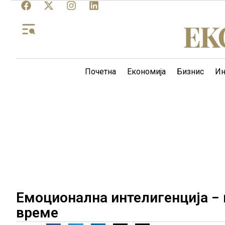
Почетна
Економија
Бизнис
Ин
Емоционална интелигенција − 
време