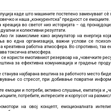
олуција каде што машините постепено заменуваат сè
човечко и наша „конкурентска“ предност се емоциите.
креација во светот низ историјата − од пронајдоци
идуални и колективни резултати.
Ако ги замислиме како акумулатор на енергија кој
ања во една организација, важни услови се психол
а креативна работна атмосфера. Во спротивно, таа е
дава токсична атмосфера.
ќе се користи емотивниот резервоар на „човечките рес
вештина за ефективна комуникација и градење прод
станува најбарана вештина за работното место биде
авување со стресот, при добивање повратни информ
е емоции и потреби, активно слушање, емпатија и „
емоциите, потребите, интересите и корпусот на разми
мотори на овој концепт, емоционалната интелиг