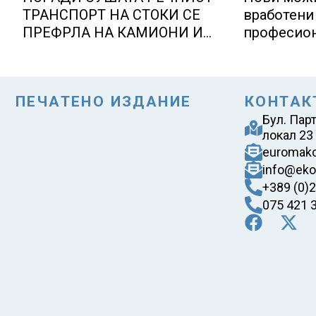
ТРАНСПОРТ НА СТОКИ СЕ
вработени 
ПРЕФРЛА НА КАМИОНИ И
професион
ВОЗОВИ, Германија со итни
Lidl Логис
мерки овозможува
Куманово
камионџиите да возат и во
ПЕЧАТЕНО ИЗДАНИЕ
КОНТАК
недела
Бул. Пар
локал 23
euromak
info@eko
+389 (0)
075 421 