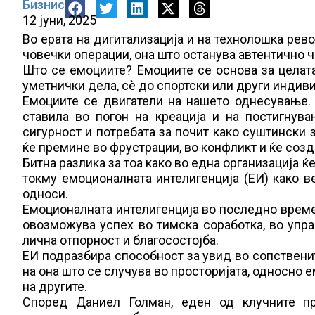
Бизнис
12 јуни, 2025
Во ерата на дигитализација и на технолошка рев
човечки операции, она што останува автентично 
Што се емоциите? Емоциите се основа за целата 
уметнички дела, сè до спортски или други индив
Емоциите се двигатели на нашето однесување. 
ставила во погон на креација и на постигнув
сигурност и потребата за почит како суштински з
ќе премине во фрустрации, во конфликт и ќе соз
Битна разлика за тоа како во една организација 
токму емоционалната интелигенција (ЕИ) како 
односи.
Емоционалната интелигенција во последно време 
овозможува успех во тимска соработка, во упр
лична отпорност и благосостојба.
ЕИ подразбира способност за увид во сопственит
на она што се случува во просторијата, односно 
на другите.
Според Даниел Голман, еден од клучните про