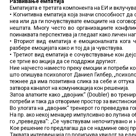
Развивање емпатија
Емпатијата е третата компонента на ЕИ и вклучува
• Когнитивна емпатија која значи способност да 
неа или да ги почувствувате емоциите на соговор
нештата. Многу често во организациите конфлик
поинаквата перспектива ја гледаат како личен на
• Вториот вид емпатија е емоционалната кога 
разбере емоцијата како и тој да ја чувствува.
• Третиот вид емпатија е сочувствување кон дејс
се тргне во акција да се поддржи другиот.
Ние најчесто наместо преку емоции и потреби ко
што опишува психологот Даниел Гилбер, „психоло
тежнее да има позитивна слика за себе и оттука 
затвора каналот на комуникација кон решенија.
Затоа алатките како „двојник“ (Doubler) во трен
потреби и така да отвориме простор за вистински
Во улогата на „двојник“ тренерот го преведува г
На пр. ако некој менаџер импулсивно во лутина о
го „преведува“: „Се чувствувам непочитувано и 
Кое решение го предлагаш да се надмине овој п
Таквата интервенција го подигнува увидот за еде