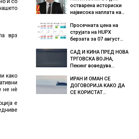
но и со
остварена историски
Европа по бројот на
доживуваа овој настан
 нашето
највисока наплата на
изградени центри за
што го промени текот
приходи од над 14
податоци
на историјата
Просечната цена на
милијарди денари –
струјата на HUPX
изградивме систем што
ла врз
берзата за 07 август
испорачува резултати
2026 изнесува 157,93
САД И КИНА ПРЕД НОВА
евра за мегават час, на
ТРГОВСКА ВОЈНА,
МЕМО 153,56 евра за
Пекинг воведува
мегават час
контрамерки против
ли како
ИРАН И ОМАН СЕ
американски компании
нативни
ДОГОВОРИЈА КАКО ДА
и организации
е не нѐ
СЕ КОРИСТАТ
ПОМОРСКИТЕ
оција е
КОРИДОРИ ЗА
едниве
БРОДОВИТЕ НИЗ
ОРМУСКАТА ТЕСНИНА