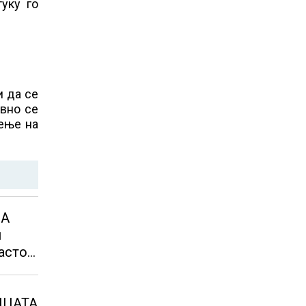
туку го
и да се
ивно се
дење на
ДА
и
астот
ИЦАТА