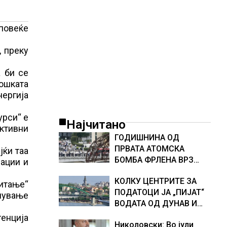
 повеќе
, преку
а би се
ошката
нергија
урси“ е
Најчитано
уктивни
ГОДИШНИНА ОД
ПРВАТА АТОМСКА
јќи таа
БОМБА ФРЛЕНА ВРЗ
ации и
ХИРОШИМА – „БОЖЕ,
КОЛКУ ЦЕНТРИТЕ ЗА
ШТО НАПРАВИВМЕ“,
читање“
ПОДАТОЦИ ЈА „ПИЈАТ“
како дел од екипажот
слување
ВОДАТА ОД ДУНАВ И
во авионот „Енола Геј“ и
ОД ЕВРОПСКИТЕ РЕКИ,
учесниците во
енција
Николовски: Во јули
Германија е лидер во
бомбардирањето го