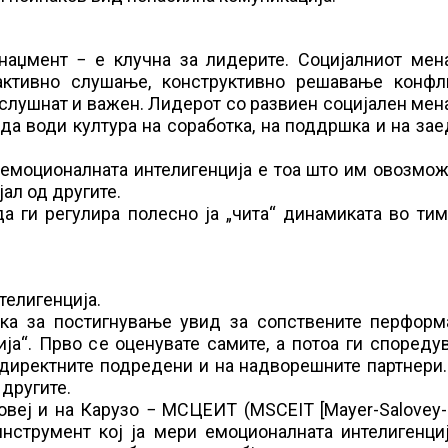
наџмент − е клучна за лидерите. Социјалниот мен
активно слушање, конструктивно решавање конфл
 слушнат и важен. Лидерот со развиен социјален ме
да води култура на соработка, на поддршка и на за
 емоционалната интелигенција е тоа што им овозмо
ал од другите.
 ги регулира полесно ја „чита“ динамиката во тим
телигенција.
атка за постигнување увид за сопствените перформ
а“. Прво се оценувате самите, а потоа ги спореду
 директните подредени и на надворешните партнери
 другите.
овеј и на Карузо − МСЦЕИТ (MSCEIT [Mayer-Salovey
и инструмент кој ја мери емоционалната интелигенци