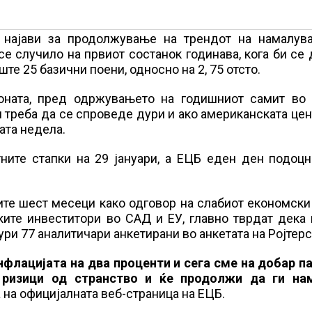
т најави за продолжување на трендот на намалув
се случило на првиот состанок годинава, кога би се
те 25 базични поени, односно на 2, 75 отсто.
зоната, пред одржувањето на годишниот самит во 
 треба да се спроведе дури и ако американската це
ата недела.
ните стапки на 29 јануари, а ЕЦБ еден ден подоцн
ите шест месеци како одговор на слабиот економски
ките инвеститори во САД и ЕУ, главно тврдат дека
ури 77 аналитичари анкетирани во анкетата на Ројтерс
флацијата на два проценти и сега сме на добар па
 ризици од странство и ќе продолжи да ги на
на официјалната веб-страница на ЕЦБ.