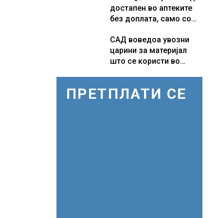
достапен во аптеките
без доплата, само со
законски утврдената
САД воведоа увозни
партиципација
царини за материјал
што се користи во
соларни панели и
чипови
ПРЕТПЛАТИ СЕ