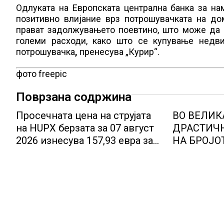
Одлуката на Европската централна банка за н
позитивно влијание врз потрошувачката на до
прават задолжувањето поевтино, што може да 
големи расходи, како што се купување недв
потрошувачка
,
пренесува „Курир“.
фото freepic
Поврзана содржина
Просечната цена на струјата
ВО ВЕЛИК
на HUPX берзата за 07 август
ДРАСТИЧ
2026 изнесува 157,93 евра за
НА БРОЈО
мегават час, на МЕМО 153,56
РАБОТНИЦ
евра за мегават час