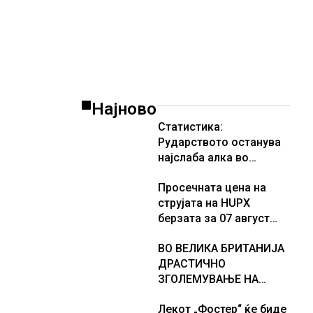
Најново
Статистика:
Рударството останува
најслаба алка во
индустријата и покрај
Просечната цена на
потенцијалот за нови
струјата на HUPX
инвестиции
берзата за 07 август
2026 изнесува 157,93
ВО ВЕЛИКА БРИТАНИЈА
евра за мегават час, на
ДРАСТИЧНО
МЕМО 153,56 евра за
ЗГОЛЕМУВАЊЕ НА
мегават час
БРОЈОТ НА ПРИВЕДЕНИ
Лекот „Фостер“ ќе биде
РАБОТНИЦИ НА ЦРНО