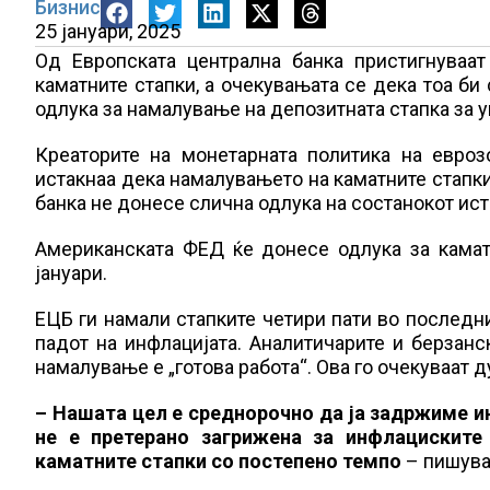
Бизнис
25 јануари, 2025
Од Европската централна банка пристигнуваа
каматните стапки, а очекувањата се дека тоа би 
одлука за намалување на депозитната стапка за уш
Креаторите на монетарната политика на евро
истакнаа дека намалувањето на каматните стапки
банка не донесе слична одлука на состанокот ист
Американската ФЕД ќе донесе одлука за камат
јануари.
ЕЦБ ги намали стапките четири пати во последн
падот на инфлацијата. Аналитичарите и берзанс
намалување е „готова работа“. Ова го очекуваат д
– Нашата цел е среднорочно да ја задржиме ин
не е претерано загрижена за инфлациските
каматните стапки со постепено темпо
– пишува 