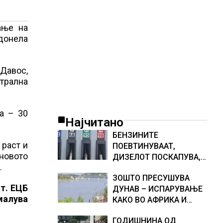
ање на
 донела
Давос,
нтрална
а – 30
Најчитано
БЕНЗИНИТЕ
 раст и
ПОЕВТИНУВААТ,
 новото
ДИЗЕЛОТ ПОСКАПУВА,
.
НОВИ ЦЕНИ НА
ЗОШТО ПРЕСУШУВА
ГОРИВАТА
т. ЕЦБ
ДУНАВ – ИСПАРУВАЊЕ
малува
КАКО ВО АФРИКА И
НАМАЛЕН ДОТОК НА
ГОДИШНИНА ОД
ВОДА, објаснување на