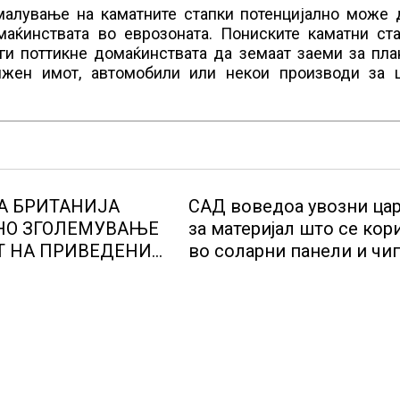
амалување на каматните стапки потенцијално може 
маќинствата во еврозоната. Пониските каматни ста
ги поттикне домаќинствата да земаат заеми за пла
ижен имот, автомобили или некои производи за 
А БРИТАНИЈА
САД воведоа увозни ца
НО ЗГОЛЕМУВАЊЕ
за материјал што се кор
Т НА ПРИВЕДЕНИ
во соларни панели и чи
И НА ЦРНО