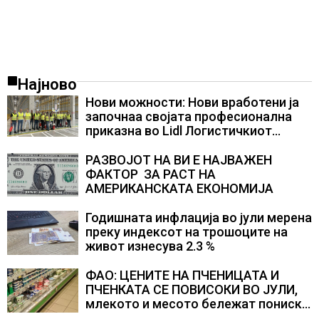
Најново
Нови можности: Нови вработени ја
започнаа својата професионална
приказна во Lidl Логистичкиот
центар во Куманово
РАЗВОЈОТ НА ВИ Е НАЈВАЖЕН
ФАКТОР ЗА РАСТ НА
АМЕРИКАНСКАТА ЕКОНОМИЈА
Годишната инфлација во јули мерена
преку индексот на трошоците на
живот изнесува 2.3 %
ФАО: ЦЕНИТЕ НА ПЧЕНИЦАТА И
ПЧЕНКАТА СЕ ПОВИСОКИ ВО ЈУЛИ,
млекото и месото бележат пониски
цени