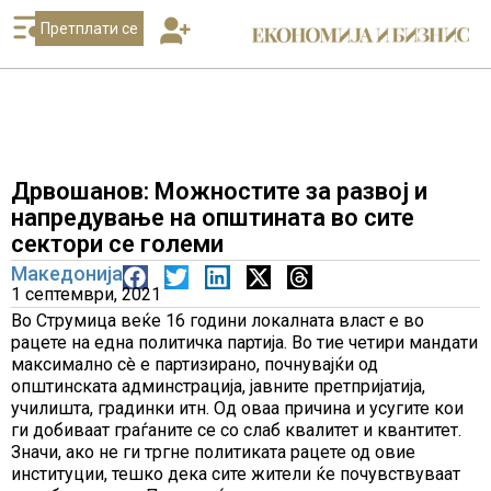
Претплати се
Дрвошанов: Можностите за развој и
напредување на општината во сите
сектори се големи
Македонија
1 септември, 2021
Во Струмица веќе 16 години локалната власт е во
рацете на една политичка партија. Во тие четири мандати
максимално сè е партизирано, почнувајќи од
општинската админстрација, јавните претпријатија,
училишта, градинки итн. Од оваа причина и усугите кои
ги добиваат граѓаните се со слаб квалитет и квантитет.
Значи, ако не ги тргне политиката рацете од овие
институции, тешко дека сите жители ќе почувствуваат