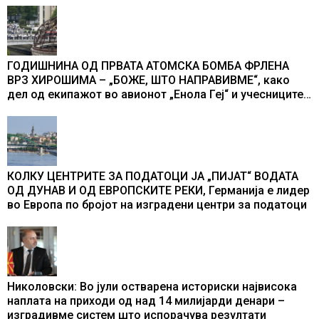
ГОДИШНИНА ОД ПРВАТА АТОМСКА БОМБА ФРЛЕНА
ВРЗ ХИРОШИМА – „БОЖЕ, ШТО НАПРАВИВМЕ“, како
дел од екипажот во авионот „Енола Геј“ и учесниците
во бомбардирањето го доживуваа овој настан што го
промени текот на историјата
КОЛКУ ЦЕНТРИТЕ ЗА ПОДАТОЦИ ЈА „ПИЈАТ“ ВОДАТА
ОД ДУНАВ И ОД ЕВРОПСКИТЕ РЕКИ, Германија е лидер
во Европа по бројот на изградени центри за податоци
Николовски: Во јули остварена историски највисока
наплата на приходи од над 14 милијарди денари –
изградивме систем што испорачува резултати