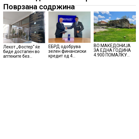
Поврзана содржина
ВО МАКЕДОНИЈА
ЕБРД одобрува
Лекот „Фостер“ ќе
ЗА ЕДНА ГОДИНА
зелен финансиски
биде достапен во
4.900 ПОМАЛКУ
кредит од 4
аптеките без
ЗАПИШАНИ
милиони евра на
доплата, само со
ПРВАЧИЊА
НЛБ Банка
законски
утврдената
партиципација