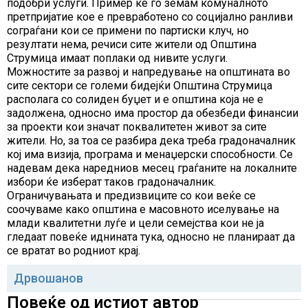
подобри услуги. Пример ќе го земам комуналното
претпријатие кое е превработено со социјално ранливи
сограѓани кои се примени по партиски клуч, но
резултати нема, речиси сите жители од Општина
Струмица имаат поплаки од нивите услуги.
Можностите за развој и напредување на општината во
сите сектори се големи бидејќи Општина Струмица
располага со солиден буџет и е општина која не е
задолжена, односно има простор да обезбеди финансии
за проекти кои значат поквалитетен живот за сите
жители. Но, за тоа се разбира дека треба градоначалник
кој има визија, програма и менаџерски способности. Се
надевам дека наредниов месец граѓаните на локалните
избори ќе изберат таков градоначалник.
Ограничувањата и предизвиците со кои веќе се
соочуваме како општина е масовното иселување на
млади квалитетни луѓе и цели семејства кои не ја
гледаат повеќе иднината тука, односно не планираат да
се вратат во родниот крај.
Дрвошанов
Повеќе од истиот автор