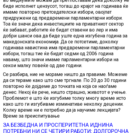
во медиумите можам да претпоставам дека доколку не
биде исполнет цензусот, тогаш до крајот на годинава ќе
имаме повторно претседателски избори, овојпат
придружени од предвремени парламентарни избори.
Тоа ќе значи дека инвестициите на приватниот сектор
ќе забават, работите ќе бидат ставени во лер и има
добри шанси ова да биде уште една изгубена година за
македонската економија. Да се потсетиме, доколку
годинава навистина има предвремени парламентарни
избори, тогаш тие ќе бидат седми од 2006 година
наваму, што значи имаме парламентарни избори на
секои малку повеќе од две години.
Се разбира, ние не мораме ништо да правиме. Можеме
да си тераме како што сме тргнале. По 20 до 30 години
повторно ќе дојдеме до точката на која се наоѓаме
денес. Некој ќе рече, ништо страшно, животот е учење.
Проблемот е што ќе изгубиме толку многу време исто
како што ги изгубивме изминативе неколку децении.
Колку време ни е потребно да ја научиме лекцијата?
Време за преиспитување
ЗА БЕЗБЕДНА И ПРОСПЕРИТЕТНА ИДНИНА
ПОТРЕБНИ НИ СЕ ЧЕТИРИ РАБОТИ: ДОЛГОРОЧНА