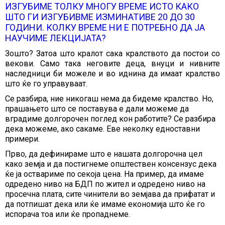
ИЗГУБИМЕ ТОЛКУ МНОГУ ВРЕМЕ ИСТО КАКО
ШТО ГИ ИЗГУБИВМЕ ИЗМИНАТИВЕ 20 ДО 30
ГОДИНИ. КОЛКУ ВРЕМЕ НИ Е ПОТРЕБНО ДА ЈА
НАУЧИМЕ ЛЕКЦИЈАТА?
Зошто? Затоа што кралот сака кралството да постои со
векови. Само така неговите деца, внуци и нивните
наследници би можеле и во иднина да имаат кралство
што ќе го управуваат.
Се разбира, ние никогаш нема да бидеме кралство. Но,
прашањето што се поставува е дали можеме да
вградиме долгорочен поглед кон работите? Се разбира
дека можеме, ако сакаме. Еве неколку едноставни
примери.
Прво, да дефинираме што е нашата долгорочна цел
како земја и да постигнеме општествен консензус дека
ќе ја оствариме по секоја цена. На пример, да имаме
одредено ниво на БДП по жител и одредено ниво на
просечна плата, сите чинители во земјава да прифатат и
да потпишат дека или ќе имаме економија што ќе го
испорача тоа или ќе пропаднеме.