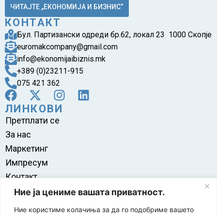
ЧИТАЈТЕ „ЕКОНОМИЈА И БИЗНИС“
КОНТАКТ
Бул. Партизански одреди бр.62, локал 23 1000 Скопје
euromakcompany@gmail.com
info@ekonomijaibiznis.mk
+389 (0)23211-915
075 421 362
ЛИНКОВИ
Претплати се
За нас
Маркетинг
Импресум
Контакт
Правила на користење
Ние ја цениме вашата приватност.
Ние користиме колачиња за да го подобриме вашето