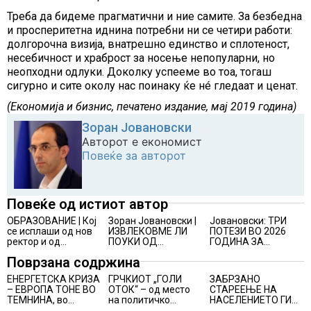
Треба да бидеме прагматични и ние самите. За безбедна
и просперитетна иднина потребни ни се четири работи:
долгорочна визија, внатрешно единство и сплотеност,
несебичност и храброст за носење непопуларни, но
неопходни одлуки. Доколку успееме во тоа, тогаш
сигурно и сите околу нас поинаку ќе нé гледаат и ценат.
(Економија и бизнис, печатено издание, мај 2019 година)
Зоран Јовановски
Авторот е економист
Повеќе за авторот
Повеќе од истиот автор
ОБРАЗОВАНИЕ | Кој
Зоран Јовановски |
Јовановски: ТРИ
се исплаши од нов
ИЗВЛЕКОВМЕ ЛИ
ПОТЕЗИ ВО 2026
ректор и од
ПОУКИ ОД
ГОДИНА ЗА
промени на УКИМ?
ИНФЛАЦИЈАТА?
ПОГОЛЕМ РАСТ НА
Поврзана содржина
МАКЕДОНСКАТА
ЕКОНОМИЈА
ЕНЕРГЕТСКА КРИЗА
ГРЧКИОТ „ГОЛИ
ЗАБРЗАНО
– ЕВРОПА ТОНЕ ВО
ОТОК“ – од место
СТАРЕЕЊЕ НА
ТЕМНИНА, во
на политичко
НАСЕЛЕНИЕТО ГИ
Будимпешта и
прогонство до
ЗАГРОЗУВА