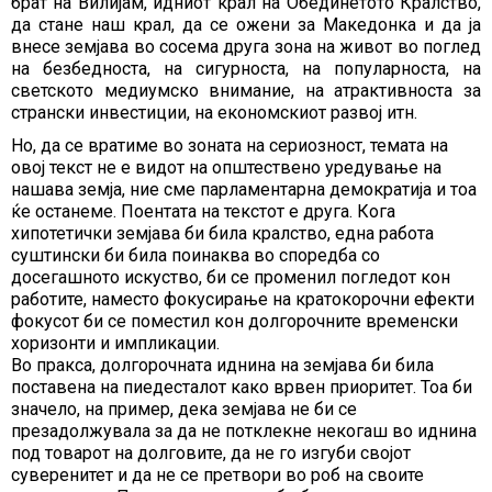
брат на Вилијам, идниот крал на Обединетото Кралство,
да стане наш крал, да се ожени за Македонка и да ја
внесе земјава во сосема друга зона на живот во поглед
на безбедноста, на сигурноста, на популарноста, на
светското медиумско внимание, на атрактивноста за
странски инвестиции, на економскиот развој итн.
Но, да се вратиме во зоната на сериозност, темата на
овој текст не е видот на општествено уредување на
нашава земја, ние сме парламентарна демократија и тоа
ќе останеме. Поентата на текстот е друга. Кога
хипотетички земјава би била кралство, една работа
суштински би била поинаква во споредба со
досегашното искуство, би се променил погледот кон
работите, наместо фокусирање на кратокорочни ефекти
фокусот би се поместил кон долгорочните временски
хоризонти и импликации.
Во пракса, долгорочната иднина на земјава би била
поставена на пиедесталот како врвен приоритет. Тоа би
значело, на пример, дека земјава не би се
презадолжувала за да не потклекне некогаш во иднина
под товарот на долговите, да не го изгуби својот
суверенитет и да не се претвори во роб на своите