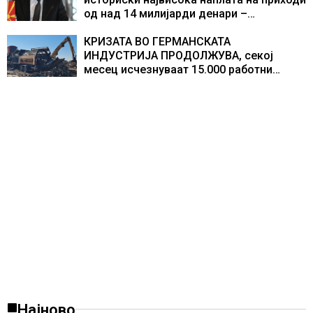
од над 14 милијарди денари –
изградивме систем што испорачува
резултати
КРИЗАТА ВО ГЕРМАНСКАТА
ИНДУСТРИЈА ПРОДОЛЖУВА, секој
месец исчезнуваат 15.000 работни
места
Најново