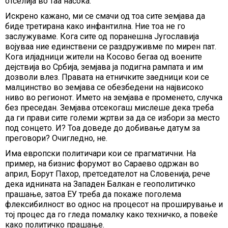
отселија во таа насока.
Искрено кажано, ми се смачи од тоа сите земјава да
биде третирана како инфантилна. Ние тоа не го
заслужуваме. Кога сите од поранешна Југославија
војуваа ние единствени се раздруживме по мирен пат.
Кога илјадници жители на Косово бегаа од воените
дејствија во Србија, земјава ја подигна рампата и им
дозволи влез. Правата на етничките заедници кои се
малцинство во земјава се обезбедени на највисоко
ниво во регионот. Името на земјава е променето, случка
без преседан. Земјава отсекогаш мислеше дека треба
да ги прави сите големи жртви за да се избори за место
под сонцето. И? Тоа доведе до добивање датум за
преговори? Очигледно, не.
Има европски политичари кои се прагматични. На
пример, на бизнис форумот во Сараево одржан во
април, Борут Пахор, претседателот на Словенија, рече
дека иднината на Западен Балкан е геополитичко
прашање, затоа ЕУ треба да покаже поголема
флексибилност во однос на процесот на проширување и
тој процес да го гледа помалку како техничко, а повеќе
како политичко прашање.