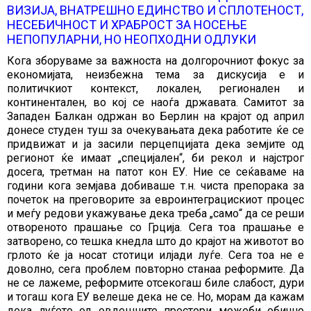
ВИЗИЈА, ВНАТРЕШНО ЕДИНСТВО И СПЛОТЕНОСТ,
НЕСЕБИЧНОСТ И ХРАБРОСТ ЗА НОСЕЊЕ
НЕПОПУЛАРНИ, НО НЕОПХОДНИ ОДЛУКИ
Кога зборуваме за важноста на долгорочниот фокус за
економијата, неизбежна тема за дискусија е и
политичкиот контекст, локален, регионален и
континентален, во кој се наоѓа државата. Самитот за
Западен Балкан одржан во Берлин на крајот од април
донесе студен туш за очекувањата дека работите ќе се
придвижат и ја засили перцепцијата дека земјите од
регионот ќе имаат „специјален“, би рекол и најстрог
досега, третман на патот кон ЕУ. Ние се сеќаваме на
години кога земјава добиваше т.н. чиста препорака за
почеток на преговорите за евроинтеграцискиот процес
и меѓу редови укажување дека треба „само“ да се реши
отвореното прашање со Грција. Сега тоа прашање е
затворено, со тешка кнедла што до крајот на животот во
грлото ќе ја носат стотици илјади луѓе. Сега тоа не е
доволно, сега проблем повторно станаа реформите. Да
не се лажеме, реформите отсекогаш биле слабост, дури
и тогаш кога ЕУ велеше дека не се. Но, морам да кажам
дека луѓето од овдешните простори можеби обично