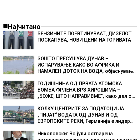
Најчитано
БЕНЗИНИТЕ ПОЕВТИНУВААТ, ДИЗЕЛОТ
ПОСКАПУВА, НОВИ ЦЕНИ НА ГОРИВАТА
ЗОШТО ПРЕСУШУВА ДУНАВ –
ИСПАРУВАЊЕ КАКО ВО АФРИКА И
НАМАЛЕН ДОТОК НА ВОДА, објаснување
на хидрогеолог од Србија
ГОДИШНИНА ОД ПРВАТА АТОМСКА
БОМБА ФРЛЕНА ВРЗ ХИРОШИМА –
„БОЖЕ, ШТО НАПРАВИВМЕ“, како дел од
екипажот во авионот „Енола Геј“ и
учесниците во бомбардирањето го
КОЛКУ ЦЕНТРИТЕ ЗА ПОДАТОЦИ ЈА
доживуваа овој настан што го промени
„ПИЈАТ“ ВОДАТА ОД ДУНАВ И ОД
текот на историјата
ЕВРОПСКИТЕ РЕКИ, Германија е лидер
во Европа по бројот на изградени
центри за податоци
Николовски: Во јули остварена
историски највисока наплата на приходи