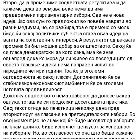
Второ, да ја промениме соодветната регулатива и да
кажеме дека во земјава веќе нема да има
предвремени парламентарни избори. Ова не е нова
идеја. Јас ова сум го предложил во повеќе наврати во
разни медиуми, но, се разбира, тоа е примено со молк
бидејќи секој политички субјект ја става оваа идеја на
вагата на сопствените интереси. А резултатот од ваквата
промена би бил мошне добар за општеството. Секој ќе
си гласа демократски, за кого сака, ама ќе знае
однапред дека ќе мора да си живее со последиците од
своето гласање и дека нема поправен испит во
наредните четири години. Тоа ќе ја зголеми
одговорноста на секој гласач. Дополнително ќе се
стабилизира економскиот амбиент и ќе се зголеми
неговата предвидливост.
Доколку општеството нема храброст да донесе ваква
одлука, тогаш ќе си продолжи досегашната практика.
Овој текст отиде во печатница неколку дена пред
вториот круг на гласање на претседателските избори. Во
овој момент јас не знам кој ќе биде исходот од изборите,
не знам дали ќе биде исполнет цензусот за успешност
на изборите. Но, во согласност со она што беше кажано