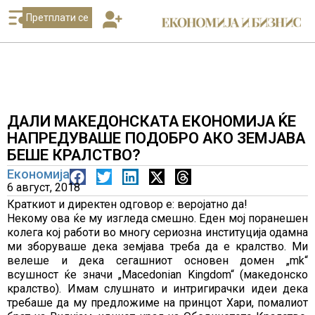
Претплати се
ДАЛИ МАКЕДОНСКАТА ЕКОНОМИЈА ЌЕ
НАПРЕДУВАШЕ ПОДОБРО АКО ЗЕМЈАВА
БЕШЕ КРАЛСТВО?
Економија
6 август, 2018
Краткиот и директен одговор е: веројатно да!
Некому ова ќе му изгледа смешно. Eден мој поранешен
колега кој работи во многу сериозна институција одамна
ми зборуваше дека земјава треба да е кралство. Ми
велеше и дека сегашниот основен домен „mk“
всушност ќе значи „Macedonian Kingdom“ (македонско
кралство). Имам слушнато и интригирачки идеи дека
требаше да му предложиме на принцот Хaри, помалиот