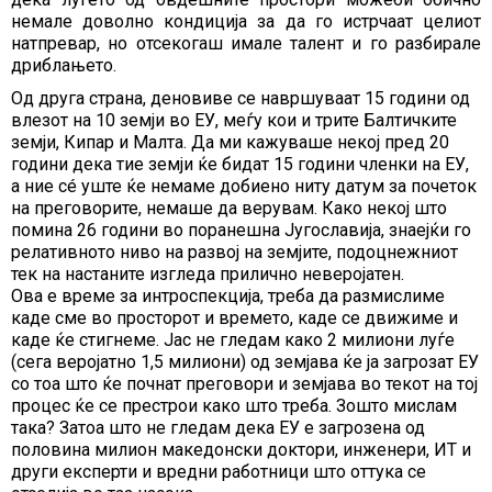
немале доволно кондиција за да го истрчаат целиот
натпревар, но отсекогаш имале талент и го разбирале
дриблањето.
Од друга страна, деновиве се навршуваат 15 години од
влезот на 10 земји во ЕУ, меѓу кои и трите Балтичките
земји, Кипар и Малта. Да ми кажуваше некој пред 20
години дека тие земји ќе бидат 15 години членки на ЕУ,
а ние сé уште ќе немаме добиено ниту датум за почеток
на преговорите, немаше да верувам. Како некој што
помина 26 години во поранешна Југославија, знаејќи го
релативното ниво на развој на земјите, подоцнежниот
тек на настаните изгледа прилично неверојатен.
Ова е време за интроспекција, треба да размислиме
каде сме во просторот и времето, каде се движиме и
каде ќе стигнеме. Јас не гледам како 2 милиони луѓе
(сега веројатно 1,5 милиони) од земјава ќе ја загрозат ЕУ
со тоа што ќе почнат преговори и земјава во текот на тој
процес ќе се престрои како што треба. Зошто мислам
така? Затоа што не гледам дека ЕУ е загрозена од
половина милион македонски доктори, инженери, ИТ и
други експерти и вредни работници што оттука се