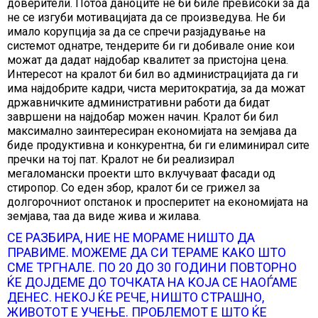
доверители. Потоа даноците не би биле превисоки за да
не се изгуби мотивацијата да се произведува. Не би
имало корупција за да се спречи разјадување на
системот однатре, тендерите би ги добивале оние кои
можат да дадат најдобар квалитет за пристојна цена.
Интересот на кралот би бил во администрацијата да ги
има најдобрите кадри, чиста меритократија, за да можат
државничките административни работи да бидат
завршени на најдобар можен начин. Кралот би бил
максимално заинтересиран економијата на земјава да
биде продуктивна и конкурентна, би ги елиминирал сите
пречки на тој пат. Кралот не би реализирал
мегаломански проекти што вклучуваат фасади од
стиропор. Со еден збор, кралот би се грижел за
долгорочниот опстанок и просперитет на економијата на
земјава, таа да виде жива и жилава.
СЕ РАЗБИРА, НИЕ НЕ МОРАМЕ НИШТО ДА
ПРАВИМЕ. МОЖЕМЕ ДА СИ ТЕРАМЕ КАКО ШТО
СМЕ ТРГНАЛЕ. ПО 20 ДО 30 ГОДИНИ ПОВТОРНО
ЌЕ ДОЈДЕМЕ ДО ТОЧКАТА НА КОЈА СЕ НАОЃАМЕ
ДЕНЕС. НЕКОЈ ЌЕ РЕЧЕ, НИШТО СТРАШНО,
ЖИВОТОТ Е УЧЕЊЕ. ПРОБЛЕМОТ Е ШТО ЌЕ