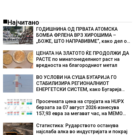
Најчитано
ГОДИШНИНА ОД ПРВАТА АТОМСКА
БОМБА ФРЛЕНА ВРЗ ХИРОШИМА –
„БОЖЕ, ШТО НАПРАВИВМЕ“, како дел од
екипажот во авионот „Енола Геј“ и
учесниците во бомбардирањето го
ЦЕНАТА НА ЗЛАТОТО ЌЕ ПРОДОЛЖИ ДА
доживуваа овој настан што го промени
РАСТЕ по минатонеделниот раст на
текот на историјата
вредноста на благородниот метал
ВО УСЛОВИ НА СУША БУГАРИЈА ГО
СТАБИЛИЗИРА РЕГИОНАЛНИОТ
ЕНЕРГЕТСКИ СИСТЕМ, како Бугарија
стана балкански шампион во
складирање на енергија од батерии
Просечната цена на струјата на HUPX
берзата за 07 август 2026 изнесува
157,93 евра за мегават час, на МЕМО
153,56 евра за мегават час
Статистика: Рударството останува
најслаба алка во индустријата и покрај