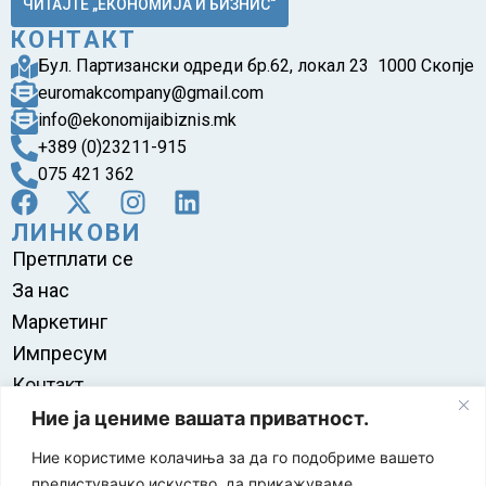
ЧИТАЈТЕ „ЕКОНОМИЈА И БИЗНИС“
КОНТАКТ
Бул. Партизански одреди бр.62, локал 23 1000 Скопје
euromakcompany@gmail.com
info@ekonomijaibiznis.mk
+389 (0)23211-915
075 421 362
ЛИНКОВИ
Претплати се
За нас
Маркетинг
Импресум
Контакт
Правила на користење
Ние ја цениме вашата приватност.
Ние користиме колачиња за да го подобриме вашето
прелистувачко искуство, да прикажуваме