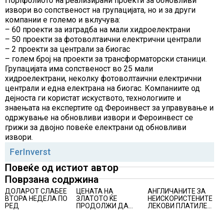
Портфолиото на реализирани проекти за обновливи
извори во сопственост на групацијата, но и за други
компании е големо и вклучува:
– 60 проекти за изградба на мали хидроелектрани
– 50 проекти за фотоволтаични електрични централи
– 2 проекти за централи за биогас
– голем број на проекти за трансформаторски станици.
Групацијата има сопственост во 25 мали
хидроелектрани, неколку фотоволтаични електрични
централи и една електрана на биогас. Компаниите од
дејноста ги користат искуството, технологиите и
знаењата на експертите од Фероинвест за управување и
одржување на обновливи извори и Фероинвест се
грижи за двојно повеќе електрани од обновливи
извори.
FerInverst
Повеќе од истиот автор
Поврзана содржина
ДОЛАРОТ СЛАБЕЕ
ЦЕНАТА НА
АНГЛИЧАНИТЕ ЗА
ВТОРА НЕДЕЛА ПО
ЗЛАТОТО ЌЕ
НЕИСКОРИСТЕНИТЕ
РЕД
ПРОДОЛЖИ ДА
ЛЕКОВИ ПЛАТИЛЕ
РАСТЕ по
480 МИЛИОНИ