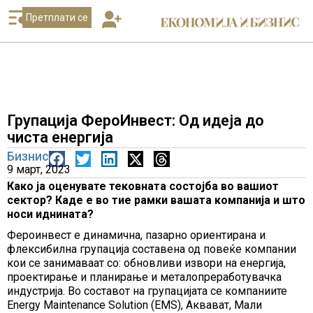
Претплати се
Групација ФероИнвест: Од идеја до
чиста енергија
Бизнис
9 март, 2023
Како ја оценувате тековната состојба во вашиот
сектор? Каде е во тие рамки вашата компанија и што
носи иднината?
Фероинвест е динамична, пазарно ориентирана и
флексибилна групација составена од повеќе компании
кои се занимаваат со: обновливи извори на енергија,
проектирање и планирање и металопреработувачка
индустрија. Во составот на групацијата се компаниите
Energy Maintenance Solution (EMS), Аквават, Мали