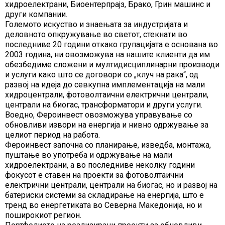
хидроелектрани, Биоентерпрајз, Брако, Грин машинс и
други компании.
Големото искуство и знаењата за индустријата и
деловното опкружување во светот, стекнати во
последниве 20 години откако групацијата е основана во
2003 година, ни овозможува на нашите клиенти да им
обезбедиме сложени и мултидисциплинарни производи
и услуги како што се договори со „клуч на рака“, од
развој на идеја до севкупна имплементација на мали
хидроцентрали, фотоволтаични електрични централи,
централи на биогас, трансформатори и други услуги.
Воедно, Фероинвест овозможува управување со
обновливи извори на енергија и нивно одржување за
целиот период на работа.
Фероинвест започна со планирање, изведба, монтажа,
пуштање во употреба и одржување на мали
хидроелектрани, а во последниве неколку години
фокусот е ставен на проекти за фотоволтаични
електрични централи, централи на биогас, но и развој на
батериски системи за складирање на енергија, што е
тренд во енергетиката во Северна Македонија, но и
поширокиот регион.