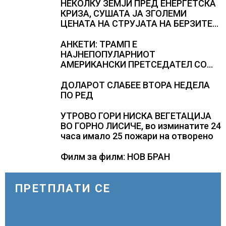
НЕКОЛКУ ЗЕМЈИ ПРЕД ЕНЕРГЕТСКА
КРИЗА, СУШАТА ЈА ЗГОЛЕМИ
ЦЕНАТА НА СТРУЈАТА НА БЕРЗИТЕ
НА НАД 700 ЕВРА ЗА МЕГАВАТ-ЧАС
АНКЕТИ: ТРАМП Е
НАЈНЕПОПУЛАРНИОТ
АМЕРИКАНСКИ ПРЕТСЕДАТЕЛ СО
ВТОР МАНДАТ, тој не ги признава
резултатите од последните анкети
ДОЛАРОТ СЛАБЕЕ ВТОРА НЕДЕЛА
ПО РЕД
УТРОВО ГОРИ НИСКА ВЕГЕТАЦИЈА
ВО ГОРНО ЛИСИЧЕ, во изминатите 24
часа имало 25 пожари на отворено
Филм за филм: НОВ БРАН
ПРЕТПЛАТИ СЕ