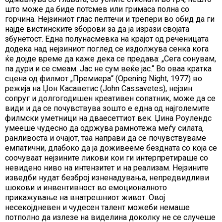
што може да биде потсмев или гримаса полна со
горчина. Нејзиниот глас пелтечи и трепери во обид да ги
најде вистинските зборови за да ја изрази својата
збунетост. Една полунасмевка на крајот од реченицата
додека над нејзиниот поглед се издолжува сенка кога
ќе дојде време да каже дека се предава: „Сега сонувам,
па дури и се смеам. Јас не сум веќе јас.“ Во оваа кратка
сцена од филмот „Премиера“ (Opening Night, 1977) во
режија на Џон Касаветис (John Cassavetes), нејзин
сопруг и долгогодишен креативен сопатник, може да се
види и да се почувствува зошто е една од најголемите
филмски уметници на дваесеттиот век. Џина Роулендс
умееше чудесно да одржува рамнотежа меѓу силата,
ранливоста и очајот, таа направи да се почувствуваме
емпатични, длабоко да ја доживееме бездната со која се
соочуваат нејзините ликови кои ги интерпретираше со
невидено ниво на интензитет и на реализам. Нејзините
изведби нудат безброј изненадувања, непредвидливи
шокови и инвентивност во емоционалното
прикажување на внатрешниот живот. Овој
несекојдневен и чудесен талент можеби немаше
потполно да излезе на виделина доколку не се случеше