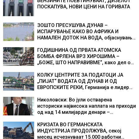
БЕНЗИНИТЕ ПОЕВТИНУВААТ, ДИЗЕЛОТ
ПОСКАПУВА, НОВИ ЦЕНИ НА ГОРИВАТА
ЗОШТО ПРЕСУШУВА ДУНАВ –
ИСПАРУВАЊЕ КАКО ВО АФРИКА И
НАМАЛЕН ДОТОК НА ВОДА, објаснување
на хидрогеолог од Србија
ГОДИШНИНА ОД ПРВАТА АТОМСКА
БОМБА ФРЛЕНА ВРЗ ХИРОШИМА –
„БОЖЕ, ШТО НАПРАВИВМЕ“, како дел од
екипажот во авионот „Енола Геј“ и
учесниците во бомбардирањето го
КОЛКУ ЦЕНТРИТЕ ЗА ПОДАТОЦИ ЈА
доживуваа овој настан што го промени
„ПИЈАТ“ ВОДАТА ОД ДУНАВ И ОД
текот на историјата
ЕВРОПСКИТЕ РЕКИ, Германија е лидер
во Европа по бројот на изградени
центри за податоци
Николовски: Во јули остварена
историски највисока наплата на приходи
од над 14 милијарди денари –
изградивме систем што испорачува
резултати
КРИЗАТА ВО ГЕРМАНСКАТА
ИНДУСТРИЈА ПРОДОЛЖУВА, секој
месец исчезнуваат 15.000 работни