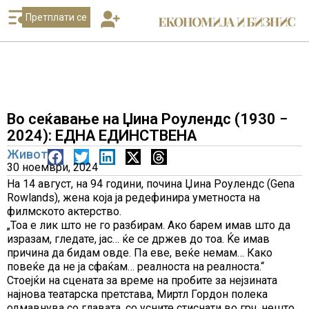
Претплати се
Во сеќавање на Џина Роулендс (1930 −
2024): ЕДНА ЕДИНСТВЕНА
Живот
30 ноември, 2024
На 14 август, на 94 години, почина Џина Роулендс (Gena
Rowlands), жена која ја редефинира уметноста на
филмското актерство.
„Тоa е лик што не го разбирам. Ако барем имав што да
изразам, гледате, јас… ќе се држев до тоа. Ќе имав
причина да бидам овде. Па еве, веќе немам… Како
повеќе да не ја сфаќам… реалноста на реалноста.“
Стоејќи на сцената за време на пробите за нејзината
најнова театарска претстава, Миртл Гордон полека
одмавнува со главата, со усните стиснати во грч, нешто