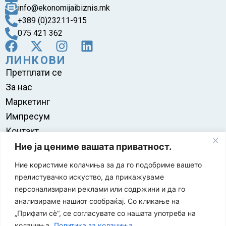
info@ekonomijaibiznis.mk
+389 (0)23211-915
075 421 362
ЛИНКОВИ
Претплати се
За нас
Маркетинг
Импресум
Контакт
Правила на користење
Ние ја цениме вашата приватност.
Ние користиме колачиња за да го подобриме вашето
прелистувачко искуство, да прикажуваме
персонализирани реклами или содржини и да го
анализираме нашиот сообраќај. Со кликање на
„Прифати сè“, се согласувате со нашата употреба на
колачиња.
Политика за колачиња