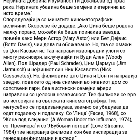
Нејзината добрина и хуманост ги доживеав од прва
рака. Нејзината убавина беше земјена и етерична во
исто време.“
Споредувајќи ја со минатите кинематографски
величини, Скорсезе ќе додаде: „Ако Џина беше родена
малку порано, можеби ќе беше поинаква ѕвезда,
повеќе како Мери Астор (Mary Astor) или Бет Дејвис
(Bette Davis), чии дела ги обожаваше. Но, таа се омажи
за Џон Касаветис. Таа направи извонредни улоги со
многу режисери, вклучувајќи ги Вуди Ален (Woody
Allen), Пол Шрадер (Paul Schrader), Џим Џармуш (Jim
Jarmusch) и нејзиниот син Ник Касаветес (Nick
Cassavetes). Но, филмовите што Џина и Џон ги направија
заедно, повеќето од нив снимени во нивниот дом со
сопствени пари, беа вистински семејни афери
направени со целосна независност. Тие филмови се врв
во историјата на светската кинематографија. Тие
меѓусебно се предизвикуваа, заемно се убедуваа да
одат подалеку и подалеку. Со ’Лица‘ (Faces, 1968), со
’Жена под влијание‘ (A Woman Under the Influence, 1974),
со ’Премиера‘ и со ’Љубовни потоци‘ (Love Streams,
1984) тие направија филмови кои беа инспирација за
генерации филмаџии и актери.“