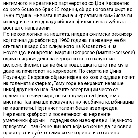
интимното и креативно партнерство со Џон Касаветис
со кого беше во брак 35 години, сè до неговата смрт во
1989 година. Нивната интимна и креативна симбиоза ги
изнедри некои од најдлабоките филмови за љубовта
воопшто направени.
По некоја логика на нештата, ниеден филмски режисер
кој почнал да работи од 1960 година, па наваму не би
стигнал никаде без влијанието на Касаветис и на
Роулендс. Конкретно, Мартин Скорсезе (Martin Scorsese)
одамна изјави дека најверојатно ќе го напуштил
целосно филмот да не била поддршката што тие му ја
дале на почетокот на кариерата. По смртта на Џина
Роулендс, Скорсезе објави изјава во која ѝ оддаде почит
на големата актерка: „Таму горе на екранот, немаше
никој друг како неа. Ваквите опсервации често се
прават по нечија смрт, но во случајот на Џина, тоа е
вистина. Таа имаше исклучително необична комбинација
на квалитети. Нејзиниот талент беше извонреден.
Нејзината храброст и посветеност на нејзините
уметнички форми − подеднакво извонредни. Нејзиното
присуство… таа беше личност која можеше да ги освои
просторот и луѓето, само со чекорење и со стоење.