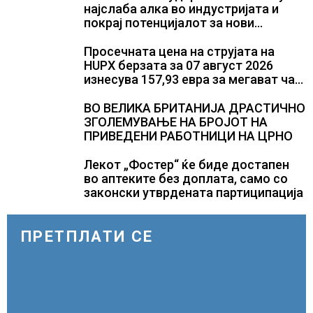
најслаба алка во индустријата и
покрај потенцијалот за нови
инвестиции
Просечната цена на струјата на
HUPX берзата за 07 август 2026
изнесува 157,93 евра за мегават час,
на МЕМО 153,56 евра за мегават час
ВО ВЕЛИКА БРИТАНИЈА ДРАСТИЧНО
ЗГОЛЕМУВАЊЕ НА БРОЈОТ НА
ПРИВЕДЕНИ РАБОТНИЦИ НА ЦРНО
Лекот „Фостер“ ќе биде достапен
во аптеките без доплата, само со
законски утврдената партиципација
ПРЕТПЛАТИ СЕ