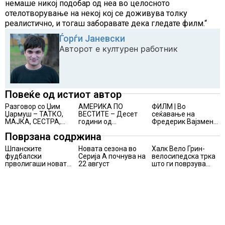
немаше никој подобар од неа во целосното
отелотворување на некој кој се доживува толку
реалистично, и тогаш заборавате дека гледате филм.“
Ѓорѓи Јаневски
Авторот е културен работник
Повеќе од истиот автор
Разговор со Џим
АМЕРИКА ПО
ФИЛМ | Во
Џармуш – ТАТКО,
ВЕСТИТЕ – Десет
сеќавање на
МАЈКА, СЕСТРА,
години од
Фредерик Вајзмен
БРАТ
видеосеријалот
(1930 − 2026):
Поврзана содржина
Soft White
ДОКУМЕНТАРИСТ
Underbelly
Шпанските
Новата сезона во
Халк Вело Грин-
фудбалски
Серија А почнува на
велосипедска трка
прволигаши новата
22 август
што ги поврзува
сезона ќе ја почнат
спортот, природата
на 15 август
и
хуманостаповторно
во Маврово