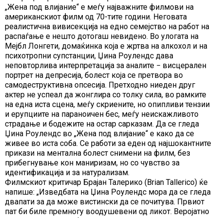
„Жена под влијание“ e меѓу најважните филмови на
американскиот филм од 70-тите години. Неговата
реалистична вивисекција на едно семејство на работ на
распаѓање е нешто дотогаш невидено. Во улогата на
Мејбл Лонгети, домаќинка која е жртва на алкохол и на
психотропни супстанции, Џина Роулендс дава
неповторлива интерпретација за аналите − висцерален
портрет на депресија, болест која се претвора во
самодеструктивна опсесија. Претходно ниеден друг
актер не успеал да жонглира со толку сила, во рамките
на една иста сцена, меѓу скриените, но опипливи тензии
и ерупциите на параноичен бес, меѓу неискажливото
страдање и бодежите на остар сарказам. Да се гледа
Џина Роулендс во „Жена под влијание“ е како да се
живее во иста соба. Се работи за еден од најшокантните
прикази на ментална болест снимени на филм, без
прибегнување кон маниризам, но со чувство за
идентификација и за натурализам.
Филмскиот критичар Брајан Талерико (Brian Tallerico) ќе
напише: „Изведбата на Џина Роулендс мора да се гледа
двапати за да може вистински да се почитува. Првиот
пат би биле премногу воодушевени од ликот. Веројатно