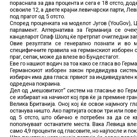
пораснала за два процента и сега е 18 отсто, дод
освоиле 12, а двете крајни левичарски парти, Лев
под прагот од 5 отсто.
Според проценката на моделот Југов (YouGov), 
парламент. Алтернатива за Германија се оче
канцеларот Олаф Шолц ќе претрпат очигледни заг
Овие резултати се генерално познати и во м
специфичните правила на германскиот изборен си
праг, сепак, може да влезе во Бундестагот.
Еве го нашиот водич за тоа како се гласа во Герм
Германскиот изборен закон предвидува систем
избирач има два гласа: првиот за индивидуален к
одредена покраина.
Дел од „мешовитиот“ систем на гласање во Герм
се избираат на начинот кој прв ќе ја премине гра
Велика Британија. Оној кој ќе освои најмногу гл
останува ништо. Ако партијата освои три или пов
од 5 отсто, што обично е потребен за да се к
пополнуваат останатите места. Вака Левица вле
само 4,9 проценти од гласовите, но најпосле и по