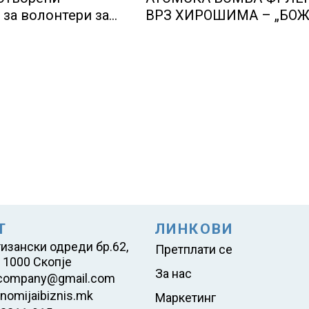
 за волонтери за
ВРЗ ХИРОШИМА – „БОЖ
 Лос Анџелес 2028
ШТО НАПРАВИВМЕ“, как
од екипажот во авионот
„Енола Геј“ и учесниците
бомбардирањето го
доживуваа овој настан 
промени текот на истори
Т
ЛИНКОВИ
тизански одреди бр.62,
Претплати се
 1000 Скопје
За нас
company@gmail.com
nomijaibiznis.mk
Маркетинг