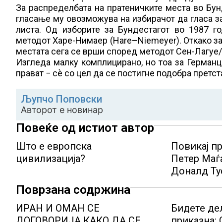
За распределбата на пратеничките места во Бун
гласање му овозможува на избирачот да гласа за
листа. Од изборите за Бундестагот во 1987 г
методот Харе-Нимаер (Hare–Niemeyer). Откако за
местата сега се врши според методот Сен-Лагуе/
Изгледа малку комплицирано, но тоа за Германц
прават − сѐ со цел да се постигне подобра претс
Љупчо Поповски
Авторот е новинар
Повеќе од истиот автор
Што е европска
Повикај п
цивилизација?
Петер Маѓа
Доналд Ту
Поврзана содржина
ИРАН И ОМАН СЕ
Бидете де
ДОГОВОРИЈА КАКО ДА СЕ
приказна: