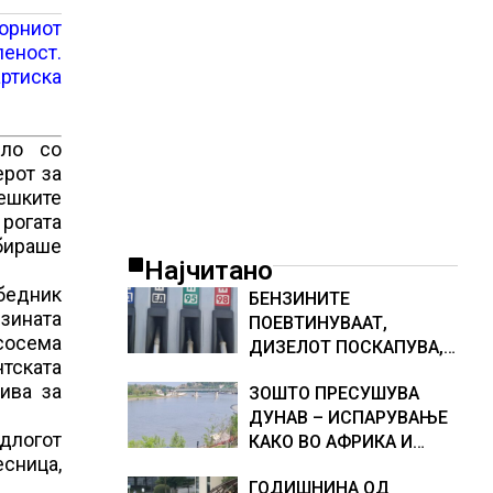
борниот
пеност.
артиска
ело со
ерот за
ешките
 рогата
абираше
Најчитано
обедник
БЕНЗИНИТЕ
зината
ПОЕВТИНУВААТ,
сосема
ДИЗЕЛОТ ПОСКАПУВА,
тската
НОВИ ЦЕНИ НА
ива за
ЗОШТО ПРЕСУШУВА
ГОРИВАТА
ДУНАВ – ИСПАРУВАЊЕ
длогот
КАКО ВО АФРИКА И
есница,
НАМАЛЕН ДОТОК НА
ГОДИШНИНА ОД
ВОДА, објаснување на