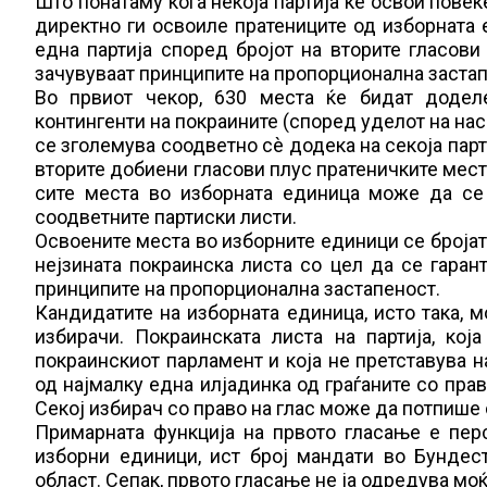
Што понатаму кога некоја партија ќе освои повеќ
директно ги освоиле пратениците од изборната 
една партија според бројот на вторите гласови
зачувуваат принципите на пропорционална застап
Во првиот чекор, 630 места ќе бидат додел
контингенти на покраините (според уделот на нас
се зголемува соодветно сè додека на секоја парт
вторите добиени гласови плус пратеничките мест
сите места во изборната единица може да се
соодветните партиски листи.
Освоените места во изборните единици се бројат 
нејзината покраинска листа со цел да се гаран
принципите на пропорционална застапеност.
Кандидатите на изборната единица, исто така, м
избирачи. Покраинската листа на партија, кој
покраинскиот парламент и која не претставува н
од најмалку една илјадинка од граѓаните со прав
Секој избирач со право на глас може да потпише 
Примарната функција на првото гласање е пер
изборни единици, ист број мандати во Бундес
област. Сепак, првото гласање не ја одредува моќ