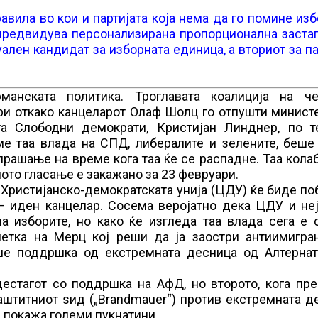
вила во кои и партијата која нема да го помине из
ј предвидува персонализирана пропорционална заста
ален кандидат за изборната единица, а вториот за п
манската политика. Троглавата коалиција на ч
ри откако канцеларот Олаф Шолц го отпушти минист
а Слободни демократи, Кристијан Линднер, по т
ме таа влада на СПД, либералите и зелените, беше
прашање на време кога таа ќе се распадне. Таа кол
ото гласање е закажано за 23 февруари.
 Христијанско-демократската унија (ЦДУ) ќе биде п
− иден канцелар. Сосема веројатно дека ЦДУ и неј
а изборите, но како ќе изгледа таа влада сега е 
етка на Мерц кој реши да ја заостри антиимигран
ше поддршка од екстремната десница од Алтернат
естагот со поддршка на АфД, но второто, кога пре
аштитниот ѕид („Brandmauer“) против екстремната д
а, покажа големи пукнатини.