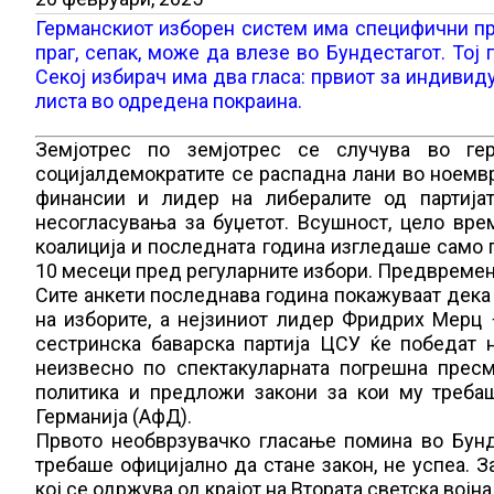
Германскиот изборен систем има специфични пра
праг, сепак, може да влезе во Бундестагот. То
Секој избирач има два гласа: првиот за индивиду
листа во одредена покраина.
Земјотрес по земјотрес се случува во гер
социјалдемократите се распадна лани во ноемв
финансии и лидер на либералите од партијат
несогласувања за буџетот. Всушност, цело вре
коалиција и последната година изгледаше само 
10 месеци пред регуларните избори. Предвремен
Сите анкети последнава година покажуваат дека
на изборите, а нејзиниот лидер Фридрих Мерц 
сестринска баварска партија ЦСУ ќе победат н
неизвесно по спектакуларната погрешна пресм
политика и предложи закони за кои му треба
Германија (АфД).
Првото необврзувачко гласање помина во Бунд
требаше официјално да стане закон, не успеа. З
кој се одржува од крајот на Втората светска војн