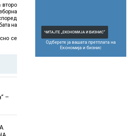
а второ
изборна
според
бата на
ЧИТАЈТЕ „ЕКОНОМИЈА И БИЗНИС“
есно се
Одберете ја вашата претплата на
Економија и бизнис
“ –
А
НА