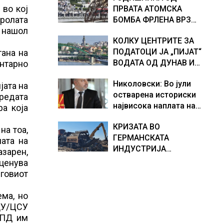
 во кој
ПРВАТА АТОМСКА
хидрогеолог од Србија
тролата
БОМБА ФРЛЕНА ВРЗ
, нашол
ХИРОШИМА – „БОЖЕ,
КОЛКУ ЦЕНТРИТЕ ЗА
ШТО НАПРАВИВМЕ“,
ПОДАТОЦИ ЈА „ПИЈАТ“
тана на
како дел од екипажот
ВОДАТА ОД ДУНАВ И
нтарно
во авионот „Енола Геј“ и
ОД ЕВРОПСКИТЕ РЕКИ,
учесниците во
Николовски: Во јули
Германија е лидер во
јата на
бомбардирањето го
остварена историски
Европа по бројот на
вредата
доживуваа овој настан
највисока наплата на
изградени центри за
ра која
што го промени текот
приходи од над 14
податоци
на историјата
КРИЗАТА ВО
милијарди денари –
на тоа,
ГЕРМАНСКАТА
изградивме систем што
мата на
ИНДУСТРИЈА
испорачува резултати
азарен,
ПРОДОЛЖУВА, секој
уценува
месец исчезнуваат
еговиот
15.000 работни места
ма, но
ЦДУ/ЦСУ
СПД им