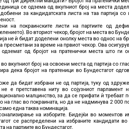
е од три директни мандати? Бројот на пратенички ме
единица се одзема од вкупниот број на места доде
 добиени за кандидатската листа на таа партија со
еност.
ени на покраинските листи на партиите од дефи
елението). Во вториот чекор, бројот на места во Бунд
ија не ѝ бидат доделени онолку места во однос на бр
а пресметани за време на првиот чекор. Ова осигуру
 одземат од бројот на пратенички места што ги о
во вкупниот број на освоени места од партија со гла
тира дека бројот на пратеници во Бундестагот одго
оже да бидат избрани не од партија, туку од здруж
а не е претставена ниту во сојузниот парламент н
ационално малцинство, за да се прифати ѝ требаат 
о на глас во покраината, но да не надминува 2 000 п
само една таква номинација.
сонализирање на изборите. Бидејќи во моментов и
тагот се распределени на избраните кандидати во 
та на партиите во Бундестагот.