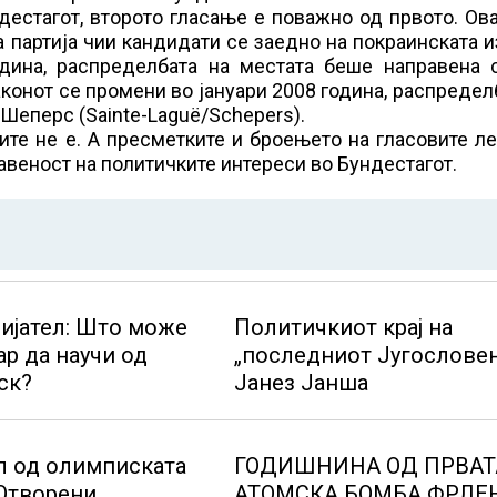
дестагот, второто гласање е поважно од првото. Ов
 партија чии кандидати се заедно на покраинската 
одина, распределбата на местата беше направена 
конот се промени во јануари 2008 година, распредел
Шеперс (Sainte-Laguë/Schepers).
ите не е. А пресметките и броењето на гласовите л
тавеност на политичките интереси во Бундестагот.
ријател: Што може
Политичкиот крај на
р да научи од
„последниот Југословен
ск?
Јанез Јанша
л од олимписката
ГОДИШНИНА ОД ПРВАТ
 Отворени
АТОМСКА БОМБА ФРЛЕ