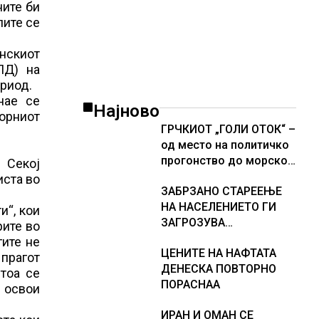
ните би
лите се
анскиот
ПД) на
ериод.
нае се
Најново
борниот
ГРЧКИОТ „ГОЛИ ОТОК“ –
од место на политичко
прогонство до морско
 Секој
светилиште
иста во
ЗАБРЗАНО СТАРЕЕЊЕ
НА НАСЕЛЕНИЕТО ГИ
и“, кои
ЗАГРОЗУВА
рите во
ПЕНЗИСКИТЕ СИСТЕМИ
гите не
ЦЕНИТЕ НА НАФТАТА
ВО ЕВРОПА и
 прагот
ДЕНЕСКА ПОВТОРНО
долгорочниот
тоа се
ПОРАСНАА
економски раст
о освои
ИРАН И ОМАН СЕ