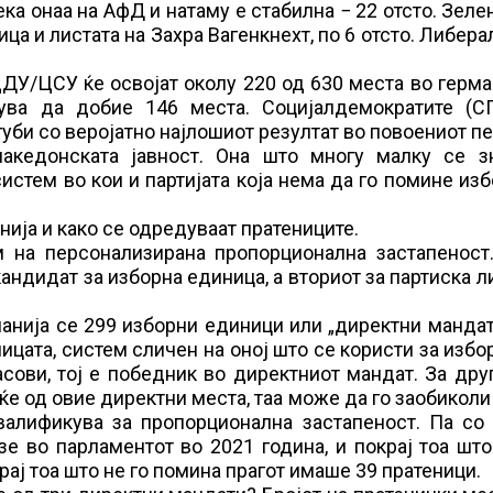
ека онаа на АфД и натаму е стабилна − 22 отсто. Зеле
ица и листата на Захра Вагенкнехт, по 6 отсто. Либера
ЦДУ/ЦСУ ќе освојат околу 220 од 630 места во герм
кува да добие 146 места. Социјалдемократите (С
уби со веројатно најлошиот резултат во повоениот п
акедонската јавност. Она што многу малку се з
стем во кои и партијата која нема да го помине из
анија и како се одредуваат пратениците.
 на персонализирана пропорционална застапеност.
андидат за изборна единица, а вториот за партиска л
анија се 299 изборни единици или „директни мандат
ницата, систем сличен на оној што се користи за избо
асови, тој е победник во директниот мандат. За дру
еќе од овие директни места, таа може да го заобиколи
валификува за пропорционална застапеност. Па со 
зе во парламентот во 2021 година, и покрај тоа шт
крај тоа што не го помина прагот имаше 39 пратеници.