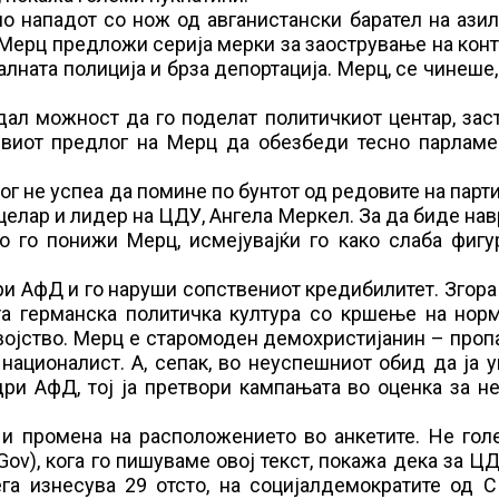
по нападот со нож од авганистански барател на азил
, Мерц предложи серија мерки за заострување на кон
алната полиција и брза депортација. Мерц, се чинеше
ал можност да го поделат политичкиот центар, зас
рвиот предлог на Мерц да обезбеди тесно парламе
 не успеа да помине по бунтот од редовите на парти
целар и лидер на ЦДУ, Ангела Меркел. За да биде на
о го понижи Мерц, исмејувајќи го како слаба фигу
и АфД и го наруши сопствениот кредибилитет. Згора 
ата германска политичка култура со кршење на нор
војство. Мерц е старомоден демохристијанин – проп
 националист. А, сепак, во неуспешниот обид да ја 
дри АфД, тој ја претвори кампањата во оценка за н
и промена на расположението во анкетите. Не голе
Gov), кога го пишуваме овој текст, покажа дека за 
га изнесува 29 отсто, на социјалдемократите од 