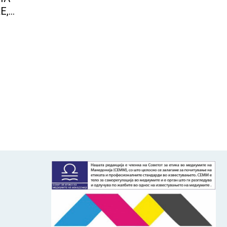
Е,
о дел
 во
што го
јата