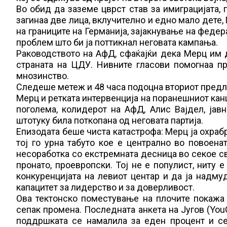
Во обид да заземе цврст став за имиграцијата, 
загинаа две лица, вклучително и едно мало дете
на границите на Германија, зајакнување на федер
проблем што би ја поттикнал неговата кампања.
Раководството на АфД, сфаќајќи дека Мерц им д
страната на ЦДУ. Нивните гласови помогнаа п
мнозинство.
Следеше метеж и 48 часа подоцна вториот предлог
Мерц и ретката интервенција на поранешниот кан
поголема, колидерот на АфД, Алис Вајдел, јавн
штотуку била поткопана од неговата партија.
Епизодата беше чиста катастрофа: Мерц ја охрабр
тој го урна табуто кое е централно во повоен
несоработка со екстремната десница во секое с
пронато, проевропски. Тој не е популист, ниту е
конкуренцијата на левиот центар и да ја надму
капацитет за лидерство и за доверливост.
Ова тектонско поместување на плочите покажа 
сепак промена. Последната анкета на Југов (You
поддршката се намалила за еден процент и се