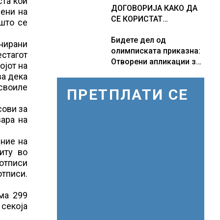
ста кои
ДОГОВОРИЈА КАКО ДА
лени на
СЕ КОРИСТАТ
 што се
ПОМОРСКИТЕ
Бидете дел од
КОРИДОРИ ЗА
нирани
олимписката приказна:
БРОДОВИТЕ НИЗ
естагот
Отворени апликации за
ОРМУСКАТА ТЕСНИНА
ојот на
волонтери за Игрите во
ва дека
Лос Анџелес 2028
своиле
ПРЕТПЛАТИ СЕ
сови за
вара на
ение на
иту во
потписи
отписи.
ма 299
секоја