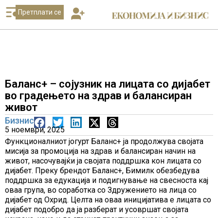
Претплати се
Баланс+ – сојузник на лицата со дијабет
во градењето на здрав и балансиран
живот
Бизнис
5 ноември, 2025
Функционалниот јогурт Баланс+ ја продолжува својата
мисија за промоција на здрав и балансиран начин на
живот, насочувајќи ја својата поддршка кон лицата со
дијабет. Преку брендот Баланс+, Бимилк обезбедува
поддршка за едукација и подигнување на свесноста кај
оваа група, во соработка со Здружението на лица со
дијабет од Охрид. Целта на оваа иницијатива е лицата со
дијабет подобро да ја разберат и усовршат својата