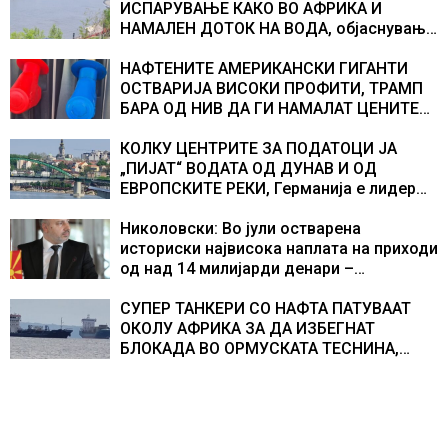
ИСПАРУВАЊЕ КАКО ВО АФРИКА И
НАМАЛЕН ДОТОК НА ВОДА, објаснување
на хидрогеолог од Србија
НАФТЕНИТЕ АМЕРИКАНСКИ ГИГАНТИ
ОСТВАРИЈА ВИСОКИ ПРОФИТИ, ТРАМП
БАРА ОД НИВ ДА ГИ НАМАЛАТ ЦЕНИТЕ
НА ГОРИВАТА
КОЛКУ ЦЕНТРИТЕ ЗА ПОДАТОЦИ ЈА
„ПИЈАТ“ ВОДАТА ОД ДУНАВ И ОД
ЕВРОПСКИТЕ РЕКИ, Германија е лидер
во Европа по бројот на изградени
центри за податоци
Николовски: Во јули остварена
историски највисока наплата на приходи
од над 14 милијарди денари –
изградивме систем што испорачува
резултати
СУПЕР ТАНКЕРИ СО НАФТА ПАТУВААТ
ОКОЛУ АФРИКА ЗА ДА ИЗБЕГНАТ
БЛОКАДА ВО ОРМУСКАТА ТЕСНИНА,
повеќе од 1.000 бродови поминаа низ
морскиот премин со помош на
американската војска