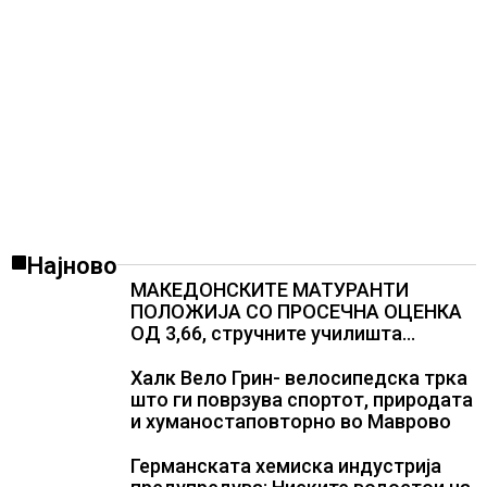
Најново
МАКЕДОНСКИТЕ МАТУРАНТИ
ПОЛОЖИЈА СО ПРОСЕЧНА ОЦЕНКА
ОД 3,66, стручните училишта
остварија највисок просек
Халк Вело Грин- велосипедска трка
што ги поврзува спортот, природата
и хуманостаповторно во Маврово
Германската хемиска индустрија