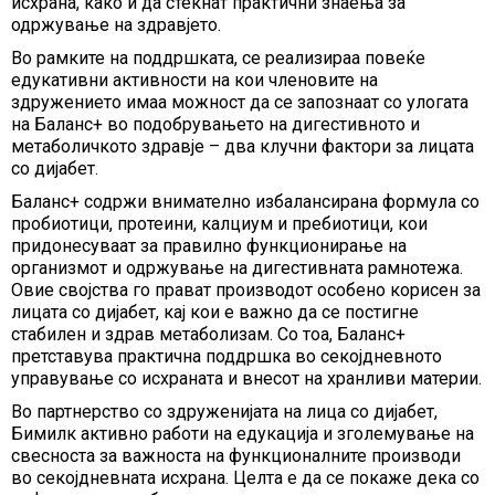
исхрана, како и да стекнат практични знаења за
одржување на здравјето.
Во рамките на поддршката, се реализираа повеќе
едукативни активности на кои членовите на
здружението имаа можност да се запознаат со улогата
на Баланс+ во подобрувањето на дигестивното и
метаболичкото здравје – два клучни фактори за лицата
со дијабет.
Баланс+ содржи внимателно избалансирана формула со
пробиотици, протеини, калциум и пребиотици, кои
придонесуваат за правилно функционирање на
организмот и одржување на дигестивната рамнотежа.
Овие својства го прават производот особено корисен за
лицата со дијабет, кај кои е важно да се постигне
стабилен и здрав метаболизам. Со тоа, Баланс+
претставува практична поддршка во секојдневното
управување со исхраната и внесот на хранливи материи.
Во партнерство со здруженијата на лица со дијабет,
Бимилк активно работи на едукација и зголемување на
свесноста за важноста на функционалните производи
во секојдневната исхрана. Целта е да се покаже дека со