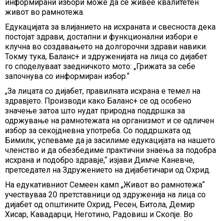
информирани избори може да се живее квалитетен
живот во рамнотежа.
Едукацијата за влијанието на исхраната и свесноста дека
постојат здрави, достапни и функционални избори е
клучна во создавањето на долгорочни здрави навики.
Токму тука, Баланс+ и здруженијата на лица со дијабет
го споделуваат заедничкото мото: „Грижата за себе
започнува со информиран избор.“
„За лицата со дијабет, правилната исхрана е темел на
здравјето. Производи како Баланс+ се од особено
значење затоа што нудат природна поддршка за
одржување на рамнотежата на организмот и се одличен
избор за секојдневна употреба. Со поддршката од
Бимилк, успеваме да ја засилиме едукацијата на нашето
членство и да обезбедиме практични знаења за подобра
исхрана и подобро здравје,“ изјави Димче Каневче,
претседател на Здружението на дијабетичари од Охрид.
На едукативниот Семеен камп „Живот во рамнотежа“
учествуваа 20 претставници од здруженија на лица со
дијабет од општините Охрид, Ресен, Битола, Демир
Хисар, Кавадарци, Неготино, Радовиш и Скопје. Во