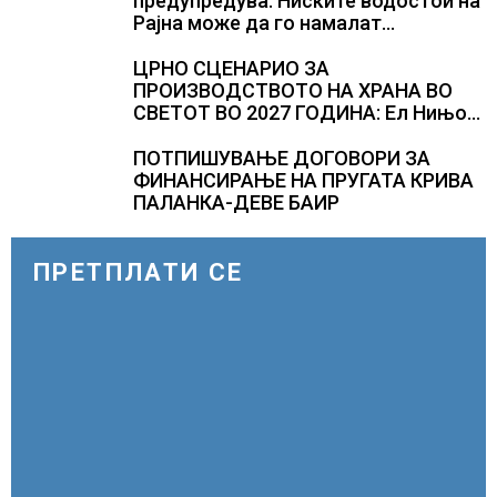
предупредува: Ниските водостои на
Рајна може да го намалат
производството
ЦРНО СЦЕНАРИО ЗА
ПРОИЗВОДСТВОТО НА ХРАНА ВО
СВЕТОТ ВО 2027 ГОДИНА: Ел Нињо
ќе доведе дополнителни 50
милиони луѓе во акутен глад
ПОТПИШУВАЊЕ ДОГОВОРИ ЗА
ФИНАНСИРАЊЕ НА ПРУГАТА КРИВА
ПАЛАНКА-ДЕВЕ БАИР
ПРЕТПЛАТИ СЕ