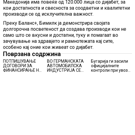
Македонија има повеќе од 120.000 лица со дијабет, за
кои достапноста и свесноста за соодветни и квалитетни
производи се од исклучителна важност.
Преку Баланс+, Бимилк ја демонстрира својата
долгорочна посветеност да создава производи кои не
само што се вкусни и достапни, туку и помагаат во
зачувување на здравјето и рамнотежата кај сите,
особено кај оние кои живеат со дијабет.
Поврзана содржина
ПОТПИШУВАЊЕ
ВО ГЕРМАНСКАТА
Бугарија ги засили
ДОГОВОРИ ЗА
АВТОМОБИЛСКА
официјалните
ФИНАНСИРАЊЕ НА
ИНДУСТРИЈА СЕ
контроли при увоз
ПРУГАТА КРИВА
ВРАЌА
на македонско
ПАЛАНКА-ДЕВЕ
ОПТИМИЗМОТ
свежо овошје,
БАИР
домати и пиперки,
објави АХВ