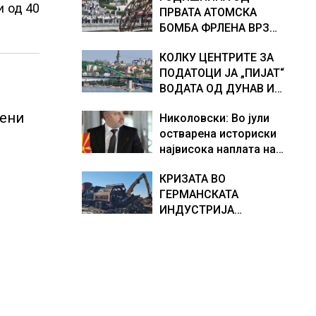
и од 40
ПРВАТА АТОМСКА
хидрогеолог од Србија
БОМБА ФРЛЕНА ВРЗ
ХИРОШИМА – „БОЖЕ,
КОЛКУ ЦЕНТРИТЕ ЗА
ШТО НАПРАВИВМЕ“,
ПОДАТОЦИ ЈА „ПИЈАТ“
како дел од екипажот
ВОДАТА ОД ДУНАВ И
во авионот „Енола Геј“ и
ОД ЕВРОПСКИТЕ РЕКИ,
учесниците во
пени
Николовски: Во јули
Германија е лидер во
бомбардирањето го
остварена историски
Европа по бројот на
доживуваа овој настан
највисока наплата на
изградени центри за
што го промени текот
приходи од над 14
податоци
на историјата
КРИЗАТА ВО
милијарди денари –
ГЕРМАНСКАТА
изградивме систем што
ИНДУСТРИЈА
испорачува резултати
ПРОДОЛЖУВА, секој
месец исчезнуваат
15.000 работни места