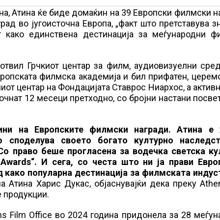
ина, Атина ќе биде домаќин на 39 Европски филмски н
рад во југоисточна Европа, „факт што претставува з
от како единствена дестинација за меѓународни ф
отвил Грчкиот центар за филм, аудиовизуелни сред
Европската филмска академија и бил прифатен, церем
ниот центар на Фондацијата Ставрос Ниархос, а актив
очнат 12 месеци претходно, со бројни настани посве
ини на Европските филмски награди. Атина е
го споделува своето богато културно наследс
Со право беше прогласена за водечка светска ку
 Awards“. И сега, со честа што ни ја прави Евро
д како популарна дестинација за филмската индуст
 Атина Харис Дукас, објаснувајќи дека преку Athe
е продукции.
 Film Office во 2024 година придонела за 28 меѓу