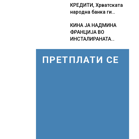
КРЕДИТИ, Хрватската
како Бугарија стана
народна банка ги
балкански шампион во
заострува правилата за
складирање на енергија
КИНА ЈА НАДМИНА
кредитирање и
од батерии
ФРАНЦИЈА ВО
предупредува на
ИНСТАЛИРАНАТА
зголемени ризици во
МОЌНОСТ НА
финансискиот систем
НУКЛЕАРНИТЕ
ПРЕТПЛАТИ СЕ
ЦЕНТРАЛИ