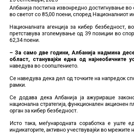
Албанија постигна извонредно достигнување во о
во светот со 85,00 поени, според Националниот 
Националната агенција за кибер безбедност, в
претставува зголемување од 39 позиции во споре
62,34 поени.
– За само две години, Албанија надмина дес
област, станувајќи една од најнеобичните у
наведува во соопштението.
Се наведува дека дел од точките на напредок сп
рамки.
Се додава дека Албанија ја ажурираше законс
национална стратегија, функционален акционен пл
орган за кибер безбедност.
Исто така, меѓународната соработка е уште е
индикаторите, активно учествувајќи во мрежите н