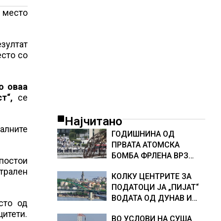
о место
езултат
есто со
о оваа
т“,
се
Најчитано
налните
ГОДИШНИНА ОД
ПРВАТА АТОМСКА
БОМБА ФРЛЕНА ВРЗ
постои
ХИРОШИМА – „БОЖЕ,
нтрален
КОЛКУ ЦЕНТРИТЕ ЗА
ШТО НАПРАВИВМЕ“,
ПОДАТОЦИ ЈА „ПИЈАТ“
како дел од екипажот
ВОДАТА ОД ДУНАВ И
во авионот „Енола Геј“ и
сто од
ОД ЕВРОПСКИТЕ РЕКИ,
учесниците во
цитети.
ВО УСЛОВИ НА СУША
Германија е лидер во
бомбардирањето го