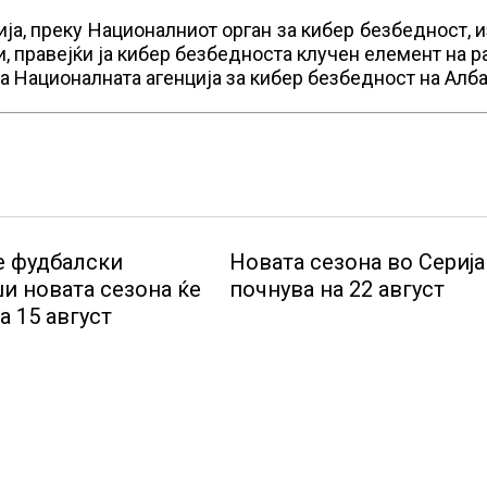
ја, преку Националниот орган за кибер безбедност, 
 правејќи ја кибер безбедноста клучен елемент на р
ва Националната агенција за кибер безбедност на Алба
 фудбалски
Новата сезона во Серија
и новата сезона ќе
почнува на 22 август
на 15 август