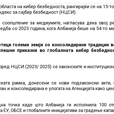
бласта на кибер безбедноста, рангирајќи се на 15-т
индекс за сајбер безбедност (НЦСИ).
о соопштение за медиумите, нагласува дека овој р
дба со 2023 година, кога Албанија беше на 54-то м
етици големи земји со консолидирани традиции в
спешни приказни во глобалната кибер безбеднос
оред НЦСИ (2023/ 2025) се законските и институцио
ката рамка, донесени се нови подзаконски акти, 
ан и консолидирана е улогата на Агенцијата како це
дна точка каде што Албанија ги исполнила 100 от
а ЕУ, ОБСЕ и глобалните иницијативи за градење капа