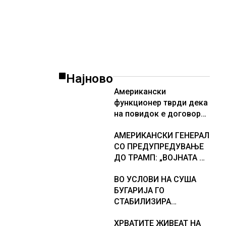
Најново
Американски
функционер тврди дека
на повидок е договор
за Ормуската теснина
АМЕРИКАНСКИ ГЕНЕРАЛ
СО ПРЕДУПРЕДУВАЊЕ
ДО ТРАМП: „ВОЈНАТА НЕ
ДАВА РЕЗУЛТАТИ“
ВО УСЛОВИ НА СУША
БУГАРИЈА ГО
СТАБИЛИЗИРА
РЕГИОНАЛНИОТ
ХРВАТИТЕ ЖИВЕАТ НА
ЕНЕРГЕТСКИ СИСТЕМ,