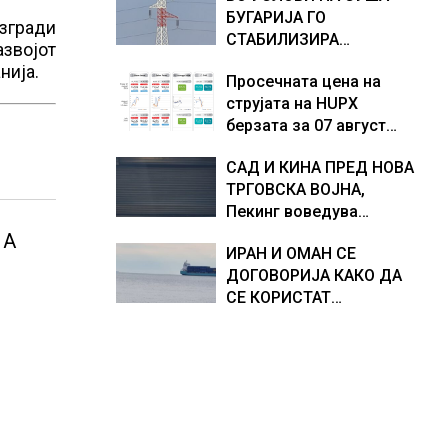
БУГАРИЈА ГО
Европа по бројот на
доживуваа овој настан
изгради
СТАБИЛИЗИРА
изградени центри за
што го промени текот
азвојот
РЕГИОНАЛНИОТ
податоци
на историјата
нија.
Просечната цена на
ЕНЕРГЕТСКИ СИСТЕМ,
струјата на HUPX
како Бугарија стана
берзата за 07 август
балкански шампион во
2026 изнесува 157,93
складирање на енергија
САД И КИНА ПРЕД НОВА
евра за мегават час, на
од батерии
ТРГОВСКА ВОЈНА,
МЕМО 153,56 евра за
Пекинг воведува
мегават час
контрамерки против
 А
ИРАН И ОМАН СЕ
американски компании
ДОГОВОРИЈА КАКО ДА
и организации
СЕ КОРИСТАТ
ПОМОРСКИТЕ
КОРИДОРИ ЗА
БРОДОВИТЕ НИЗ
ОРМУСКАТА ТЕСНИНА