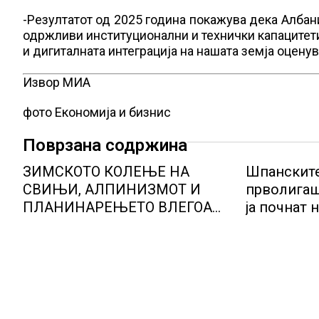
-Резултатот од 2025 година покажува дека Албани
одржливи институционални и технички капацитети,
и дигиталната интеграција на нашата земја оцену
Извор МИА
фото Економија и бизнис
Поврзана содржина
ЗИМСКОТО КОЛЕЊЕ НА
Шпанските
СВИЊИ, АЛПИНИЗМОТ И
прволигаш
ПЛАНИНАРЕЊЕТО ВЛЕГОА
ја почнат 
ВО РЕГИСТАРОТ НА
КУЛТУРНО НАСЛЕДСТВО НА
СЛОВЕНИЈА