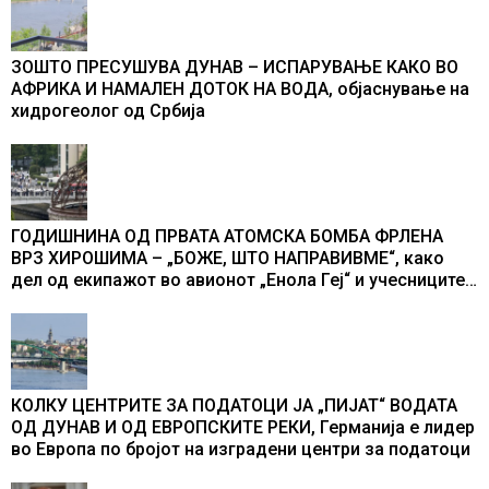
ЗОШТО ПРЕСУШУВА ДУНАВ – ИСПАРУВАЊЕ КАКО ВО
АФРИКА И НАМАЛЕН ДОТОК НА ВОДА, објаснување на
хидрогеолог од Србија
ГОДИШНИНА ОД ПРВАТА АТОМСКА БОМБА ФРЛЕНА
ВРЗ ХИРОШИМА – „БОЖЕ, ШТО НАПРАВИВМЕ“, како
дел од екипажот во авионот „Енола Геј“ и учесниците
во бомбардирањето го доживуваа овој настан што го
промени текот на историјата
КОЛКУ ЦЕНТРИТЕ ЗА ПОДАТОЦИ ЈА „ПИЈАТ“ ВОДАТА
ОД ДУНАВ И ОД ЕВРОПСКИТЕ РЕКИ, Германија е лидер
во Европа по бројот на изградени центри за податоци