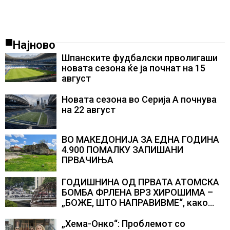
Најново
Шпанските фудбалски прволигаши
новата сезона ќе ја почнат на 15
август
Новата сезона во Серија А почнува
на 22 август
ВО МАКЕДОНИЈА ЗА ЕДНА ГОДИНА
4.900 ПОМАЛКУ ЗАПИШАНИ
ПРВАЧИЊА
ГОДИШНИНА ОД ПРВАТА АТОМСКА
БОМБА ФРЛЕНА ВРЗ ХИРОШИМА –
„БОЖЕ, ШТО НАПРАВИВМЕ“, како
дел од екипажот во авионот „Енола
Геј“ и учесниците во
„Хема-Онко“: Проблемот со