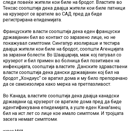
следи повеќе жители кои биле на бродот. Властите во
Тексас соопштија дека двајца жители кои биле патници
на крузерот се вратиле во САД пред да биде
регистрирана епидемијата.
Француските власти соопштија дека еден француски
државјанин бил во контакт со заразено лице, но не
покажувал симптоми. Сингапур изолираше и тестира
двајца жители кои биле на бродот, соопшти Агенцијата
за заразни болести. Во Швајцарија, маж кој патувал со
крузерот и бил примен во болница бил позитивен на
инфекцијата, соопштија властите. Данските здравствени
власти соопштија дека дански државјанин кој бил на
бродот „Хондиус“ се вратил дома и му било препорачано
да се самоизолира како мерка на претпазливост.
Во Канада, властите соопштија дека двајца канадски
државјани од крузерот се вратиле дома пред да биде
идентификувана епидемијата, а уште еден Канаѓанец
бил на ист лет со лице кое имало симптоми. И тројцата
засега немаат симптоми.
извор МИА