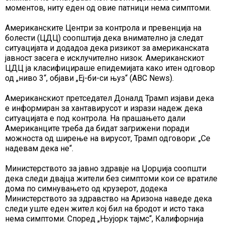
моментов, ниту еден од овие патници нема симптоми.
Американските Центри за контрола и превенција на
болести (ЦДЦ) соопштија дека внимателно ја следат
ситуацијата и додадоа дека ризикот за американската
јавност засега е исклучително низок. Американскиот
ЦДЦ ја класифицираше епидемијата како итен одговор
од „ниво 3“, објави „Еј-би-си њуз“ (ABC News).
Американскиот претседател Доналд Трамп изјави дека
е информиран за хантавирусот и изрази надеж дека
ситуацијата е под контрола. На прашањето дали
Американците треба да бидат загрижени поради
можноста од ширење на вирусот, Трамп одговори: „Се
надевам дека не“.
Министерството за јавно здравје на Џорџија соопшти
дека следи двајца жители без симптоми кои се вратиле
дома по симнувањето од крузерот, додека
Министерството за здравство на Аризона наведе дека
следи уште еден жител кој бил на бродот и исто така
нема симптоми. Според „Њујорк тајмс“, Калифорнија