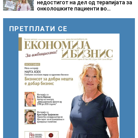
бомбардирањето го доживуваа овој
недостигот на дел од терапијата за
настан што го промени текот на
онколошките пациенти во
историјата
моментот е надминат
ПРЕТПЛАТИ СЕ