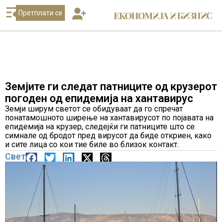
Претплати се
Земјите ги следат патниците од крузерот
погоден од епидемија на хантавирус
Земји ширум светот се обидуваат да го спречат
понатамошното ширење на хантавирусот по појавата на
епидемија на крузер, следејќи ги патниците што се
симнале од бродот пред вирусот да биде откриен, како
и сите лица со кои тие биле во близок контакт.
Свет