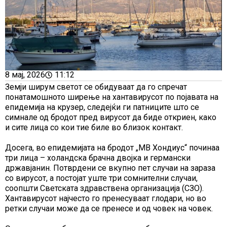
8 мај, 2026
11:12
Земји ширум светот се обидуваат да го спречат
понатамошното ширење на хантавирусот по појавата на
епидемија на крузер, следејќи ги патниците што се
симнале од бродот пред вирусот да биде откриен, како
и сите лица со кои тие биле во близок контакт.
Досега, во епидемијата на бродот „МВ Хондиус“ починаа
три лица – холандска брачна двојка и германски
државјанин. Потврдени се вкупно пет случаи на зараза
со вирусот, а постојат уште три сомнителни случаи,
соопшти Светската здравствена организација (СЗО).
Хантавирусот најчесто го пренесуваат глодари, но во
ретки случаи може да се пренесе и од човек на човек.