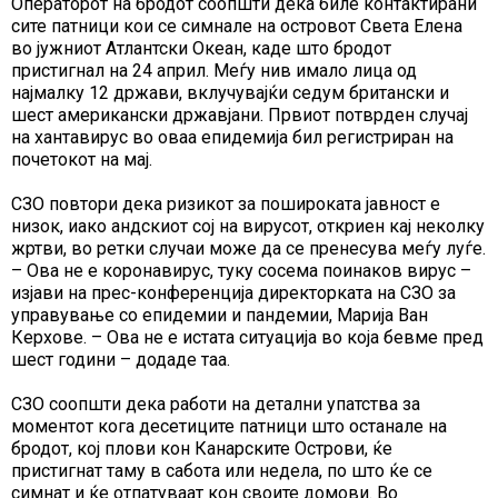
Операторот на бродот соопшти дека биле контактирани
сите патници кои се симнале на островот Света Елена
во јужниот Атлантски Океан, каде што бродот
пристигнал на 24 април. Меѓу нив имало лица од
најмалку 12 држави, вклучувајќи седум британски и
шест американски државјани. Првиот потврден случај
на хантавирус во оваа епидемија бил регистриран на
почетокот на мај.
СЗО повтори дека ризикот за пошироката јавност е
низок, иако андскиот сој на вирусот, откриен кај неколку
жртви, во ретки случаи може да се пренесува меѓу луѓе.
– Ова не е коронавирус, туку сосема поинаков вирус –
изјави на прес-конференција директорката на СЗО за
управување со епидемии и пандемии, Марија Ван
Керхове. – Ова не е истата ситуација во која бевме пред
шест години – додаде таа.
СЗО соопшти дека работи на детални упатства за
моментот кога десетиците патници што останале на
бродот, кој плови кон Канарските Острови, ќе
пристигнат таму в сабота или недела, по што ќе се
симнат и ќе отпатуваат кон своите домови. Во