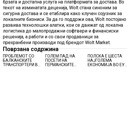
брзата и достапна услуга на платформата за достава. Во
текот на изминатата деценија, Wolt стана синоним за
сигурна достава и се етаблира како клучен сојузник за
локалните бизниси. За да го поддржи ова, Wolt постојано
развива технолошки алатки, кои се движат од локална
логистика до малопродажни софтвери и финансиски
решенија, а работи и со свои продавници за
прехранбени производи под брендот Wolt Market.
Поврзана содржина
ПРОБЛЕМОТ СО
ГОЛЕМ ПАД НА
ПОЛСКА E ШЕСТА
БАЛКАНСКИТЕ
ПОСЕТИ НА
НАЈГОЛЕМА
ТРАНСПОРТЕРИ ВО
ГЕРМАНСКИТЕ
ЕКОНОМИЈА ВО ЕУ,
ЕУ НЕ Е РЕШЕН, утре
ТУРИСТИ ВО
нејзиното учество е
регионална средба
ХРВАТСКА, во јуни
речиси пет
во Скопје
хрватскиот туризам
проценти во
оствари помалку
вкупната економија
пристигнувања и
на Унијата
ноќевања