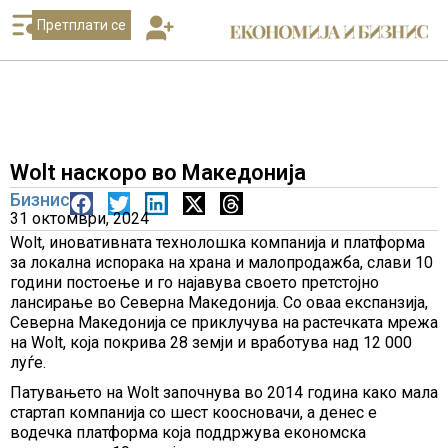
Претплати се
Wolt наскоро во Македонија
Бизнис
31 октомври, 2024
Wolt, иновативната технолошка компанија и платформа
за локална испорака на храна и малопродажба, слави 10
години постоење и го најавува своето претстојно
лансирање во Северна Македонија. Со оваа експанзија,
Северна Македонија се приклучува на растечката мрежа
на Wolt, која покрива 28 земји и вработува над 12 000
луѓе.
Патувањето на Wolt започнува во 2014 година како мала
стартап компанија со шест коосновачи, а денес е
водечка платформа која поддржува економска