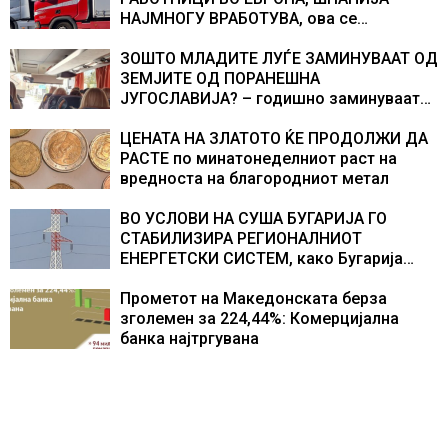
НАЈМНОГУ ВРАБОТУВА, oва се
најбараните работни места во 2026
година
ЗОШТО МЛАДИТЕ ЛУЃЕ ЗАМИНУВААТ ОД
ЗЕМЈИТЕ ОД ПОРАНЕШНА
ЈУГОСЛАВИЈА? – годишно заминуваат
над 130 илјади лица, најмногу од
Хрватска
ЦЕНАТА НА ЗЛАТОТО ЌЕ ПРОДОЛЖИ ДА
РАСТЕ по минатонеделниот раст на
вредноста на благородниот метал
ВО УСЛОВИ НА СУША БУГАРИЈА ГО
СТАБИЛИЗИРА РЕГИОНАЛНИОТ
ЕНЕРГЕТСКИ СИСТЕМ, како Бугарија
стана балкански шампион во
складирање на енергија од батерии
Прометот на Македонската берза
зголемен за 224,44%: Комерцијална
банка најтргувана