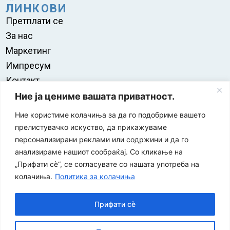
ЛИНКОВИ
Претплати се
За нас
Маркетинг
Импресум
Контакт
Правила на користење
Ние ја цениме вашата приватност.
Ние користиме колачиња за да го подобриме вашето
прелистувачко искуство, да прикажуваме
персонализирани реклами или содржини и да го
анализираме нашиот сообраќај. Со кликање на
„Прифати сè“, се согласувате со нашата употреба на
колачиња.
Политика за колачиња
Прифати сè
“ЕУРО-МАК-КОМПАНИ” Д.О.О е членка на асоцијацијата