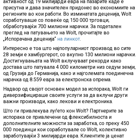
активност од 19 милијарди евра на пазарите каде е
присутна и дава значителен придонес во економиите на
регионите во кои работи. Во изминатата деценија, Wolt
соработуваше со повеќе од 150 000 трговци,
обработувајќи 700 милиони нарачки. За подетален
преглед на патувањето на Wolt, прочитајте во
„Испорачана деценија“
на линкот
.
Интересно е тоа што најпопуларниот производ во сите
28 земји е хамбургерот, со вкупно 130 милиони нарачки.
Достигнувањата на Wolt вклучуваат рекорди како
достава што патувала 4 000 километри низ седум земји,
од Грузија до Германија, како и најголемата поединечна
нарачка од 8.559 евра за електронска опрема.
Надвор од својот основен модел за испорака, Wolt ги
диверзифицираше своите услуги за да вклучи други
важни производи, како лекови и електроника.
Што ги привлекува луѓето кон Wolt? Партнерите за
испорака се привлечени од флексибилноста и
дополнителните можности за заработка, со преку 450
000 поединци кои соработувале со Wolt, колективно
заработувајќи 3 милијарди евра. Клиентите ја ценат