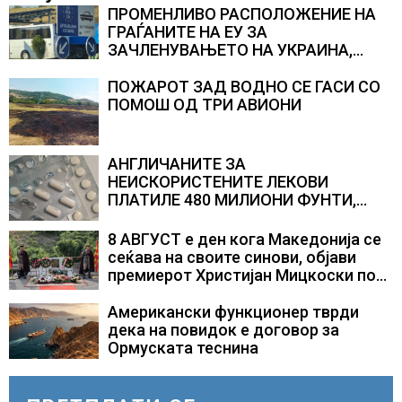
ПРОМЕНЛИВО РАСПОЛОЖЕНИЕ НА
ГРАЃАНИТЕ НА ЕУ ЗА
ЗАЧЛЕНУВАЊЕТО НА УКРАИНА,
изненадува каква е поддршката од
Полска, Франција и Германија
ПОЖАРОТ ЗАД ВОДНО СЕ ГАСИ СО
ПОМОШ ОД ТРИ АВИОНИ
АНГЛИЧАНИТЕ ЗА
НЕИСКОРИСТЕНИТЕ ЛЕКОВИ
ПЛАТИЛЕ 480 МИЛИОНИ ФУНТИ,
повик до пациентите да бараат
само лекови што навистина им се
8 АВГУСТ е ден кога Македонија се
потребни
сеќава на своите синови, објави
премиерот Христијан Мицкоски по
повод 25 годишнината од
загинувањето на десетмината
Американски функционер тврди
прилепски бранители
дека на повидок е договор за
Ормуската теснина