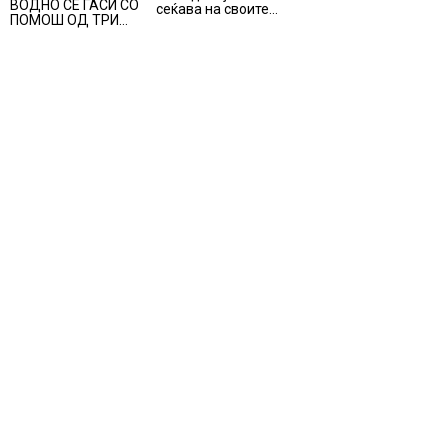
ВОДНО СЕ ГАСИ СО
сеќава на своите
ВИСОКИ
ПОМОШ ОД ТРИ
синови, објави
ТЕМПЕРАТУРИ
АВИОНИ
премиерот
Христијан Мицкоски
по повод 25
годишнината од
загинувањето на
десетмината
прилепски
бранители