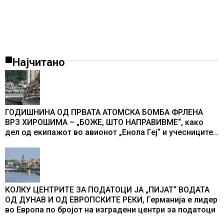
Најчитано
ГОДИШНИНА ОД ПРВАТА АТОМСКА БОМБА ФРЛЕНА
ВРЗ ХИРОШИМА – „БОЖЕ, ШТО НАПРАВИВМЕ“, како
дел од екипажот во авионот „Енола Геј“ и учесниците
во бомбардирањето го доживуваа овој настан што го
промени текот на историјата
КОЛКУ ЦЕНТРИТЕ ЗА ПОДАТОЦИ ЈА „ПИЈАТ“ ВОДАТА
ОД ДУНАВ И ОД ЕВРОПСКИТЕ РЕКИ, Германија е лидер
во Европа по бројот на изградени центри за податоци