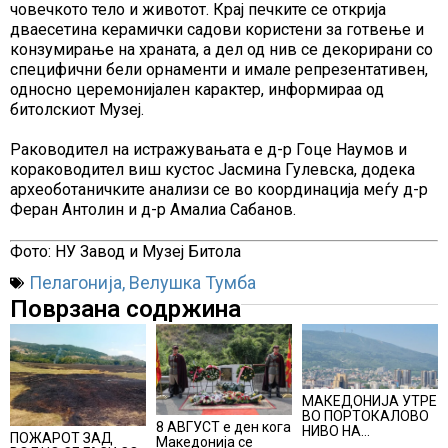
човечкото тело и животот. Крај печките се открија
дваесетина керамички садови користени за готвење и
конзумирање на храната, а дел од нив се декорирани со
специфични бели орнаменти и имале репрезентативен,
односно церемонијален карактер, информираа од
битолскиот Музеј.
Раководител на истражувањата е д-р Гоце Наумов и
кораководител виш кустос Јасмина Гулевска, додека
археоботаничките анализи се во координација меѓу д-р
Феран Антолин и д-р Амалиа Сабанов.
Фото: НУ Завод и Музеј Битола
Пелагонија
,
Велушка Тумба
Поврзана содржина
МАКЕДОНИЈА УТРЕ
ВО ПОРТОКАЛОВО
8 АВГУСТ е ден кога
НИВО НА
ПОЖАРОТ ЗАД
Македонија се
ОПАСНОСТ ОД