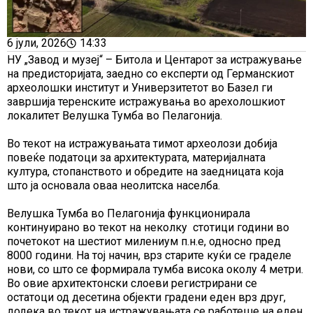
6 јули, 2026
14:33
НУ „Завод и музеј“ – Битола и Центарот за истражување
на предисторијата, заедно со експерти од Германскиот
археолошки институт и Универзитетот во Базел ги
завршија теренските истражувања во арехолошкиот
локалитет Велушка Тумба во Пелагонија.
Во текот на истражувањата тимот археолози добија
повеќе податоци за архитектурата, материјалната
култура, стопанството и обредите на заедницата која
што ја основала оваа неолитска населба.
Велушка Тумба во Пелагонија функционирала
континуирано во текот на неколку стотици години во
почетокот на шестиот милениум п.н.е, односно пред
8000 години. На тој начин, врз старите куќи се граделе
нови, со што се формирала тумба висока околу 4 метри.
Во овие архитектонски слоеви регистрирани се
остатоци од десетина објекти градени еден врз друг,
додека во текот на истражувањата се работеше на еден