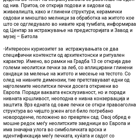
од нив. Притоа, се открија подови и ѕидови од
живеалишта, како и глинени структури, керамички
садови и мноштво мелници за обработка на житото кое
што се одгледувало во нивите крај тумбата, информираа
од Центар за истражување на предисторијата и Завод и
музеј – Битола
-Интересен куриозитет за истражувањата се два
специфични контексти од архитектонски и ритуален
карактер. Имено, во рамки на Градба 13 се открија две
големи неолитски печки за леб, со аплицирани глинени
сандаци за мелење на житото и месење на тестото. Со
олед на нивните димензии, тие претставуваат едни од
најголемите неолитски печки досега откриени во
Европа. Поради ваквата ексклузивност, но и поради
нивната кршливост, неоподна е нивна конзервација и
заштита. Врз едната од овие печки се откри правоаголна
структура во чијшто јужен агол било погребано
новороденче, положено во превртен сад. Овој обред е
мошне редок меѓу неолитските заедници во Европа и
има значајна улога во симболичката врска и
идентификација меѓу печката, куќата и садот со