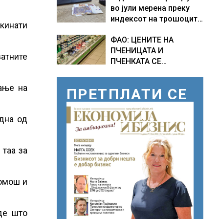
во јули мерена преку
индексот на трошоците
кинати
на живот изнесува 2.3 %
ФАО: ЦЕНИТЕ НА
ПЧЕНИЦАТА И
ватните
ПЧЕНКАТА СЕ
ПОВИСОКИ ВО ЈУЛИ,
млекото и месото
ање на
ПРЕТПЛАТИ СЕ
бележат пониски цени
една од
 таа за
омош и
де што