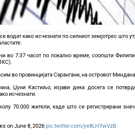
2 се водат како исчезнати по силниот земјотрес што у
властите.
учи во 7:37 часот по локално време, соопшти Филип
ЛКС).
асим во провинцијата Сарангани, на островот Миндана
рана, Џуни Кастиљо, изјави дека досега се потврд
ако исчезнати.
колу 70.000 жители, каде што се регистрирани зна
nes on June 8, 2026
pic.twitter.com/ye8LHYwVzB