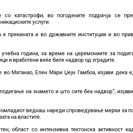
 со катастрофи, во погодените подрачја се пре
никациските услуги.
а е прекината и во државните институции и во при
 учебна година, за време на церемониите за подиг
ици и вработени веќе биле надвор од зградите.
 во Матанао, Елен Мари Џејн Гамбоа, изјави дека 
подигање на знамето и што сите беа надвор“, изјави
Помладиот веднаш нареди спроведување мерки за п
вата на властите.
ен, област со интензивна тектонска активност ка