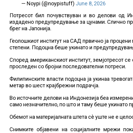
— Noypi (@noypistuff)
June 8, 2026
Потресот бил почувствуван и во делови од Ин
издадено предупредување за цунами. Слично п
брег на Јапонија.
Геолошкиот институт на САД првично ја процени м
степени. Подоцна беше укинато и предупредувањ
Според американскиот институт, земјотресот се 
проследен со бројни последователни потреси.
Филипинските власти подоцна ја укинаа тревогата
метар во шест крајбрежни подрачја.
Во источните делови на Индонезија беа измерени
само незначително, по што и таму беше укинато
Обемот на материјалната штета сè уште не е цело
Снимките објавени на социјалните мрежи пок