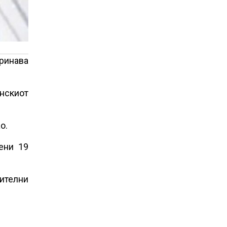
тринава
инскиот
о.
ени 19
чителни