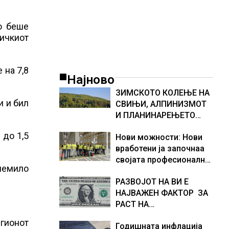
о беше
ичкиот
 на 7,8
Најново
ЗИМСКОТО КОЛЕЊЕ НА
и и бил
СВИЊИ, АЛПИНИЗМОТ
И ПЛАНИНАРЕЊЕТО
ВЛЕГОА ВО РЕГИСТАРОТ
 до 1,5
Нови можности: Нови
НА КУЛТУРНО
вработени ја започнаа
НАСЛЕДСТВО НА
својата професионална
СЛОВЕНИЈА
олемило
приказна во Lidl
РАЗВОЈОТ НА ВИ Е
Логистичкиот центар во
НАЈВАЖЕН ФАКТОР ЗА
Куманово
РАСТ НА
АМЕРИКАНСКАТА
гионот
Годишната инфлација
ЕКОНОМИЈА