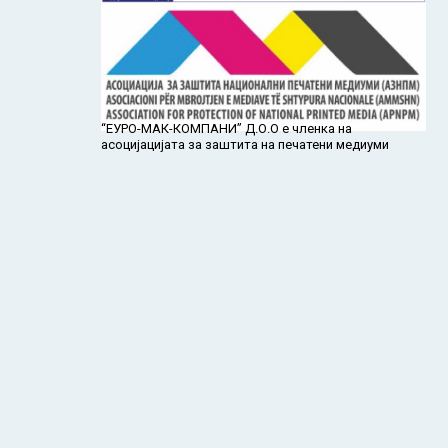
“ЕУРО-МАК-КОМПАНИ” Д.О.О е членка на
асоцијацијата за заштита на печатени медиуми