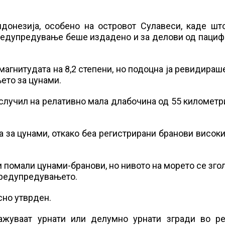
донезија, особено на островот Сулавеси, каде шт
редупредување беше издадено и за делови од пациф
агнитудата на 8,2 степени, но подоцна ја ревидираше
ето за цунами.
случил на релативно мала длабочина од 55 километр
 за цунами, откако беа регистрирани бранови високи
 помали цунами-бранови, но нивото на морето се зг
 предупредувањето.
сно утврден.
ажуваат урнати или делумно урнати згради во ре