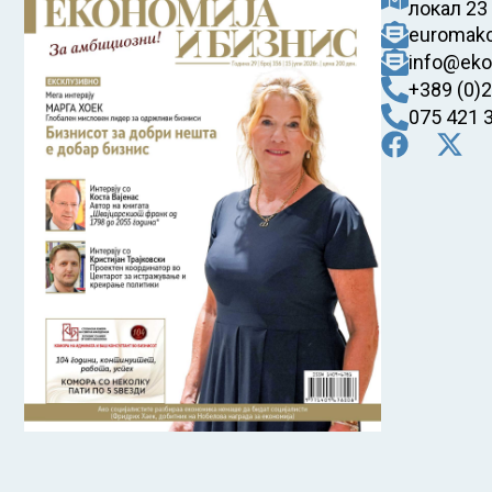
локал 23
euromak
info@eko
+389 (0)
075 421 