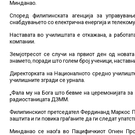
Минданао.
Според филипинската агенција за управување
снабдувањето со електрична енергија и телекому
Наставата во училиштата е откажана, а работат
компании.
Земјотресот се случи на првиот ден од новата
знамето, поради што голем број ученици, наставн
Директорката на Националното средно училиште
училишните згради се урнала.
„Фала му на Бога што бевме на церемонијата за 
радиостаницата ДЗММ.
Филипинскиот претседател Фердинанд Маркос 
заштита и ги повика граѓаните да ги следат упатст
Минданао се наоѓа во Пацифичкиот Огнен Прст