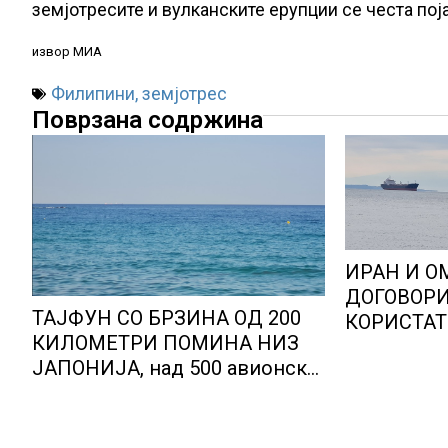
земјотресите и вулканските ерупции се честа поја
извор МИА
Филипини
,
земјотрес
Поврзана содржина
ИРАН И О
ДОГОВОРИ
ТАЈФУН СО БРЗИНА ОД 200
КОРИСТА
КИЛОМЕТРИ ПОМИНА НИЗ
КОРИДОРИ
ЈАПОНИЈА, над 500 авионски
НИЗ ОРМУ
летови откажани