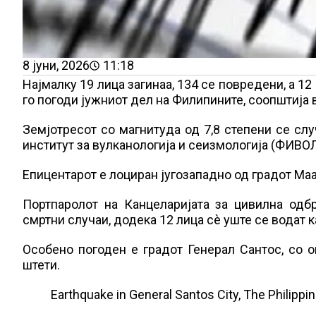
8 јуни, 2026
11:18
Најмалку 19 лица загинаа, 134 се повредени, а 1
го погоди јужниот дел на Филипините, соопштија 
Земјотресот со магнитуда од 7,8 степени се сл
институт за вулканологија и сеизмологија (ФИВО
Епицентарот e лоциран југозападно од градот Ма
Портпаролот на Канцеларијата за цивилна одб
смртни случаи, додека 12 лица сè уште се водат к
Особено погоден e градот Генерал Сантос, со о
штети.
Earthquake in General Santos City, The Philippi