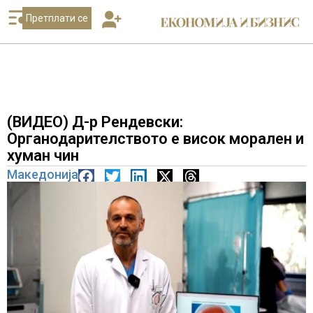
Претплати се
(ВИДЕО) Д-р Рендевски:
Органодарителството е висок морален и
хуман чин
Македонија