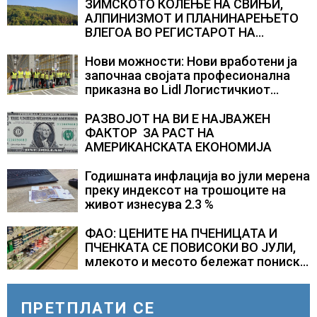
ЗИМСКОТО КОЛЕЊЕ НА СВИЊИ,
АЛПИНИЗМОТ И ПЛАНИНАРЕЊЕТО
ВЛЕГОА ВО РЕГИСТАРОТ НА
КУЛТУРНО НАСЛЕДСТВО НА
СЛОВЕНИЈА
Нови можности: Нови вработени ја
започнаа својата професионална
приказна во Lidl Логистичкиот
центар во Куманово
РАЗВОЈОТ НА ВИ Е НАЈВАЖЕН
ФАКТОР ЗА РАСТ НА
АМЕРИКАНСКАТА ЕКОНОМИЈА
Годишната инфлација во јули мерена
преку индексот на трошоците на
живот изнесува 2.3 %
ФАО: ЦЕНИТЕ НА ПЧЕНИЦАТА И
ПЧЕНКАТА СЕ ПОВИСОКИ ВО ЈУЛИ,
млекото и месото бележат пониски
цени
ПРЕТПЛАТИ СЕ