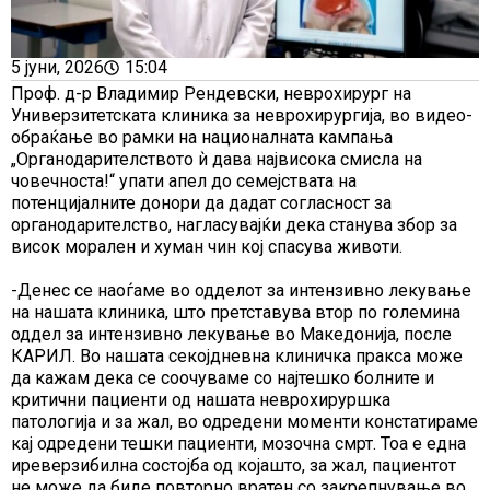
5 јуни, 2026
15:04
Проф. д-р Владимир Рендевски, неврохирург на
Универзитетската клиника за неврохирургија, во видео-
обраќање во рамки на националната кампања
„Органодарителството ѝ дава највисока смисла на
човечноста!“ упати апел до семејствата на
потенцијалните донори да дадат согласност за
органодарителство, нагласувајќи дека станува збор за
висок морален и хуман чин кој спасува животи.
-Денес се наоѓаме во одделот за интензивно лекување
на нашата клиника, што претставува втор по големина
оддел за интензивно лекување во Македонија, после
КАРИЛ. Во нашата секојдневна клиничка пракса може
да кажам дека се соочуваме со најтешко болните и
критични пациенти од нашата неврохируршка
патологија и за жал, во одредени моменти констатираме
кај одредени тешки пациенти, мозочна смрт. Тоа е една
иреверзибилна состојба од којашто, за жал, пациентот
не може да биде повторно вратен со закрепнување во