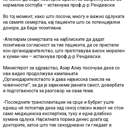
нормална состојба – истакнува проф.д-р Рендевски.
Во тој момент, како што посочи, многу е важно одлуката
на самите семејства, кај пациенти што се потенцијални
донори, да биде позитивна.
-Апелирам семејствата на најблиските да дадат
позитивна согласност за тие пациенти, да се пристапи
кон органодарителство, што претставува висок морален
и хуман чин – истакнува проф.д-р Рендевски.
Министерот за здравство, Азир Алиу посочува дека со
ова видео продолжува кампањата
„Органодарителството ѝ дава највисока смисла на
човечноста!“, за да ја зајакнеме јавната свест, довербата
и подготвеноста за разговор на оваа тема.
-Последните трансплантации на срце и бубрег уште
еднаш нè потсетија дека зад секој спасен живот не стои
само медицинска експертиза, туку и една длабоко
хумана одлука. Најсилната порака денес доаѓа од
докторите, затоа што тие секојдневно ги гледаат и