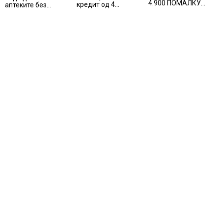
4.900 ПОМАЛКУ
кредит од 4
аптеките без
ЗАПИШАНИ
милиони евра на
доплата, само со
ПРВАЧИЊА
НЛБ Банка
законски
утврдената
партиципација