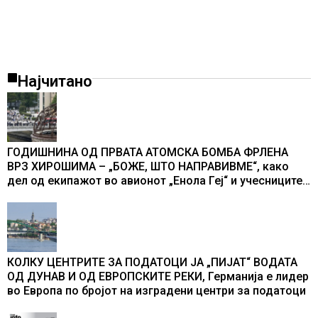
Најчитано
ГОДИШНИНА ОД ПРВАТА АТОМСКА БОМБА ФРЛЕНА
ВРЗ ХИРОШИМА – „БОЖЕ, ШТО НАПРАВИВМЕ“, како
дел од екипажот во авионот „Енола Геј“ и учесниците
во бомбардирањето го доживуваа овој настан што го
промени текот на историјата
КОЛКУ ЦЕНТРИТЕ ЗА ПОДАТОЦИ ЈА „ПИЈАТ“ ВОДАТА
ОД ДУНАВ И ОД ЕВРОПСКИТЕ РЕКИ, Германија е лидер
во Европа по бројот на изградени центри за податоци