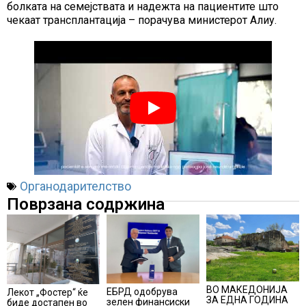
болката на семејствата и надежта на пациентите што
чекаат трансплантација – порачува министерот Алиу.
Органодарителство
Поврзана содржина
ВО МАКЕДОНИЈА
ЕБРД одобрува
Лекот „Фостер“ ќе
ЗА ЕДНА ГОДИНА
зелен финансиски
биде достапен во