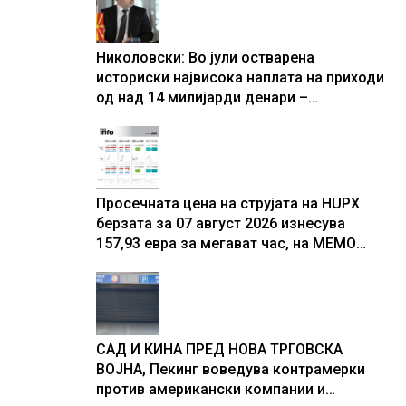
Николовски: Во јули остварена
историски највисока наплата на приходи
од над 14 милијарди денари –
изградивме систем што испорачува
резултати
Просечната цена на струјата на HUPX
берзата за 07 август 2026 изнесува
157,93 евра за мегават час, на МЕМО
153,56 евра за мегават час
САД И КИНА ПРЕД НОВА ТРГОВСКА
ВОЈНА, Пекинг воведува контрамерки
против американски компании и