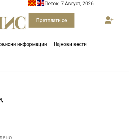
Петок, 7 Август, 2026
Претплати се
рвисни информации
Најнови вести
,
и
олено