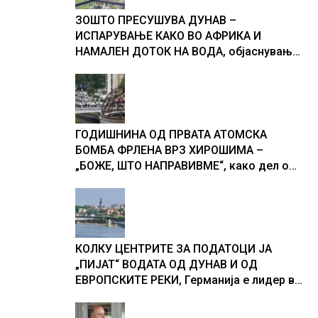
ЗОШТО ПРЕСУШУВА ДУНАВ –
ИСПАРУВАЊЕ КАКО ВО АФРИКА И
НАМАЛЕН ДОТОК НА ВОДА, објаснување
на хидрогеолог од Србија
ГОДИШНИНА ОД ПРВАТА АТОМСКА
БОМБА ФРЛЕНА ВРЗ ХИРОШИМА –
„БОЖЕ, ШТО НАПРАВИВМЕ“, како дел од
екипажот во авионот „Енола Геј“ и
учесниците во бомбардирањето го
доживуваа овој настан што го промени
текот на историјата
КОЛКУ ЦЕНТРИТЕ ЗА ПОДАТОЦИ ЈА
„ПИЈАТ“ ВОДАТА ОД ДУНАВ И ОД
ЕВРОПСКИТЕ РЕКИ, Германија е лидер во
Европа по бројот на изградени центри за
податоци