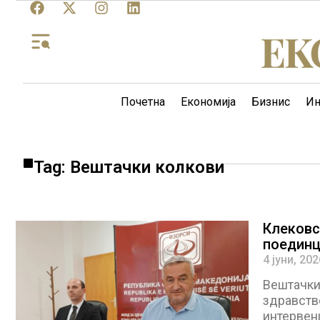
Почетна
Економија
Бизнис
Ин
Tag: Вештачки колкови
Клековс
поединц
4 јуни, 202
Вештачки 
здравстве
интервенц