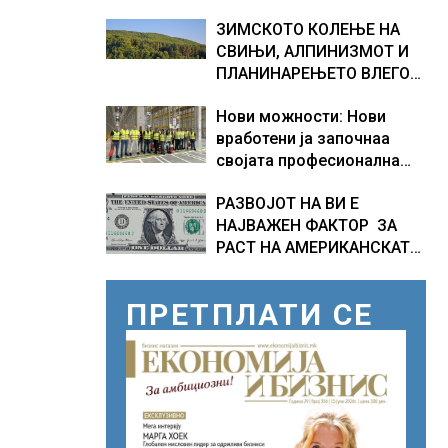
ВОЗОВИ, Германија со
ЗИМСКОТО КОЛЕЊЕ НА
итни мерки овозможува
СВИЊИ, АЛПИНИЗМОТ И
камионџиите да возат и
ПЛАНИНАРЕЊЕТО ВЛЕГОА
во недела
ВО РЕГИСТАРОТ НА
Нови можности: Нови
КУЛТУРНО НАСЛЕДСТВО
вработени ја започнаа
НА СЛОВЕНИЈА
својата професионална
приказна во Lidl
РАЗВОЈОТ НА ВИ Е
Логистичкиот центар во
НАЈВАЖЕН ФАКТОР ЗА
Куманово
РАСТ НА АМЕРИКАНСКАТА
ЕКОНОМИЈА
ПРЕТПЛАТИ СЕ