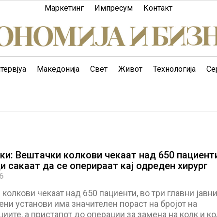
Маркетинг
Импресум
Контакт
тервјуа
Македонија
Свет
Живот
Технологија
Се
ки: Вештачки колкови чекаат над 650 пациенти
и сакаат да се оперираат кај одреден хирург
6
колкови чекаат над 650 пациенти, во три главни јавн
ни установи има значителен пораст на бројот на
иите, а пристапот до операции за замена на колк и к