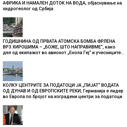
АФРИКА И НАМАЛЕН ДОТОК НА ВОДА, објаснување на
хидрогеолог од Србија
ГОДИШНИНА ОД ПРВАТА АТОМСКА БОМБА ФРЛЕНА
ВРЗ ХИРОШИМА – „БОЖЕ, ШТО НАПРАВИВМЕ“, како
дел од екипажот во авионот „Енола Геј“ и учесниците
во бомбардирањето го доживуваа овој настан што го
промени текот на историјата
КОЛКУ ЦЕНТРИТЕ ЗА ПОДАТОЦИ ЈА „ПИЈАТ“ ВОДАТА
ОД ДУНАВ И ОД ЕВРОПСКИТЕ РЕКИ, Германија е лидер
во Европа по бројот на изградени центри за податоци