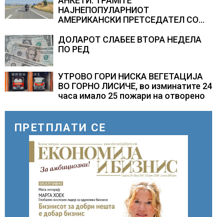
АНКЕТИ: ТРАМП Е
НАЈНЕПОПУЛАРНИОТ
АМЕРИКАНСКИ ПРЕТСЕДАТЕЛ СО
ВТОР МАНДАТ, тој не ги признава
резултатите од последните анкети
ДОЛАРОТ СЛАБЕЕ ВТОРА НЕДЕЛА
ПО РЕД
УТРОВО ГОРИ НИСКА ВЕГЕТАЦИЈА
ВО ГОРНО ЛИСИЧЕ, во изминатите 24
часа имало 25 пожари на отворено
ПРЕТПЛАТИ СЕ