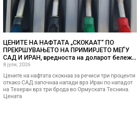
ЦЕНИТЕ НА НАФТАТА „СКОКААТ“ ПО
ПРЕКРШУВАЊЕТО НА ПРИМИРЈЕТО МЕЃУ
САД И ИРАН, вредноста на доларот бележи
дневен раст
8 јули, 2026
Цените на нафтата скокнаа за речиси три проценти
откако САД започнаа напади врз Иран по нападот
на Техеран врз три брода во Ормуската Теснина.
Цената