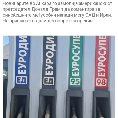
Новинарите во Анкара го замолија американскиот
претседател Доналд Трамп да коментира за
синоќешните меѓусебни напади меѓу САД и Иран.
На прашањето дали договорот за прекин