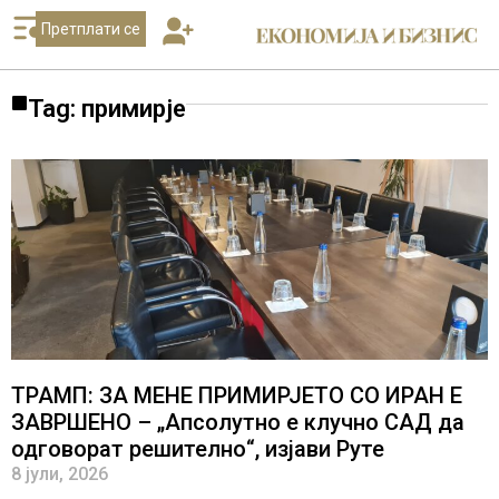
Претплати се
Tag: примирје
ТРАМП: ЗА МЕНЕ ПРИМИРЈЕТО СО ИРАН Е
ЗАВРШЕНО – „Апсолутно е клучно САД да
одговорат решително“, изјави Руте
8 јули, 2026