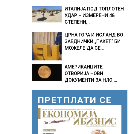
ТЕМПЕРАТУРИ
ИТАЛИЈА ПОД ТОПЛОТЕН
УДАР – ИЗМЕРЕНИ 48
СТЕПЕНИ,
МЕТЕОРОЛОЗИТЕ
ЦРНА ГОРА И ИСЛАНД ВО
НАЈАВИЈА НОВИ
ЗАЕДНИЧКИ „ПАКЕТ“ БИ
ПРОГНОЗИ ЗА СРЕДИНАТА
МОЖЕЛЕ ДА СЕ
НА АВГУСТ
ПРИКЛУЧАТ КОН ЕУ
АМЕРИКАНЦИТЕ
ОТВОРИЈА НОВИ
ДОКУМЕНТИ ЗА НЛО,
Федералното биро за
истраги проверувало
ПРЕТПЛАТИ СЕ
снимки за „Големи темни
триаголници со светла“