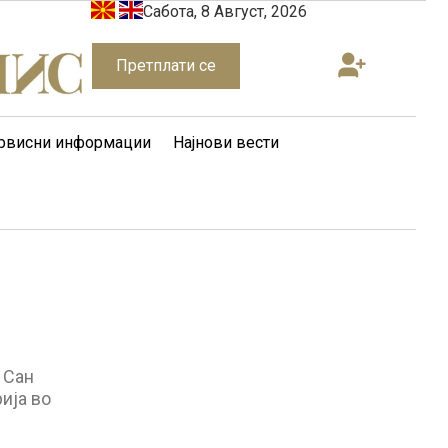
Сабота, 8 Август, 2026
Претплати се
рвисни информации
Најнови вести
 Сан
ија во