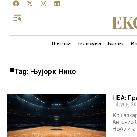
Почетна
Економија
Бизнис
Ин
Tag: Њујорк Никс
НБА: Прв
14 јуни, 2
Кошаркар
Антонио С
НБА лига 