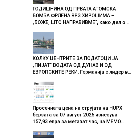
ГОДИШНИНА ОД ПРВАТА АТОМСКА
БОМБА ФРЛЕНА ВРЗ ХИРОШИМА –
„БОЖЕ, ШТО НАПРАВИВМЕ“, како дел од
екипажот во авионот „Енола Геј“ и
учесниците во бомбардирањето го
доживуваа овој настан што го промени
текот на историјата
КОЛКУ ЦЕНТРИТЕ ЗА ПОДАТОЦИ ЈА
„ПИЈАТ“ ВОДАТА ОД ДУНАВ И ОД
ЕВРОПСКИТЕ РЕКИ, Германија е лидер во
Европа по бројот на изградени центри за
податоци
Просечната цена на струјата на HUPX
берзата за 07 август 2026 изнесува
157,93 евра за мегават час, на МЕМО
153,56 евра за мегават час