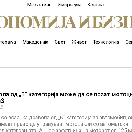
Маркетинг
Импресум
Контакт
тервјуа
Македонија
Свет
Живот
Технологија
Се
ола од „Б“ категорија може да се возат мотоц
м3
26
 со возачка дозвола од „Б“ категорија за автомобил, о
имаат право да управуваат мотоцикли со автоматски
д категоријата „А1“ со зафатнина на моторот од 125 м