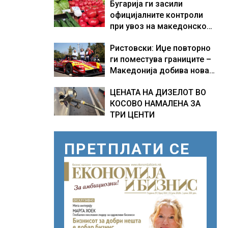
Бугарија ги засили
официјалните контроли
при увоз на македонско
свежо овошје, домати и
Ристовски: Иџе повторно
пиперки, објави АХВ
ги поместува границите –
Македонија добива нова
причина за гордост
ЦЕНАТА НА ДИЗЕЛОТ ВО
КОСОВО НАМАЛЕНА ЗА
ТРИ ЦЕНТИ
ПРЕТПЛАТИ СЕ