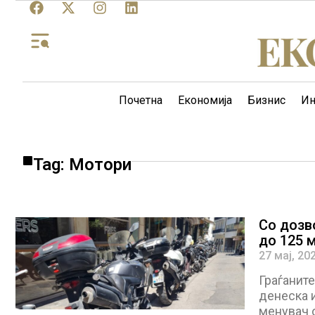
Почетна
Економија
Бизнис
Ин
Tag: Мотори
Со дозв
до 125 
27 мај, 20
Граѓаните
денеска 
менувач о