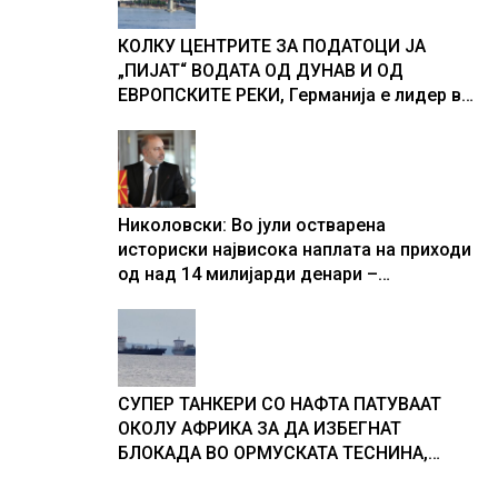
КОЛКУ ЦЕНТРИТЕ ЗА ПОДАТОЦИ ЈА
„ПИЈАТ“ ВОДАТА ОД ДУНАВ И ОД
ЕВРОПСКИТЕ РЕКИ, Германија е лидер во
Европа по бројот на изградени центри за
податоци
Николовски: Во јули остварена
историски највисока наплата на приходи
од над 14 милијарди денари –
изградивме систем што испорачува
резултати
СУПЕР ТАНКЕРИ СО НАФТА ПАТУВААТ
ОКОЛУ АФРИКА ЗА ДА ИЗБЕГНАТ
БЛОКАДА ВО ОРМУСКАТА ТЕСНИНА,
повеќе од 1.000 бродови поминаа низ