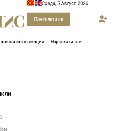
Среда, 5 Август, 2026
Претплати се
рвисни информации
Најнови вести
икли
д
3 и