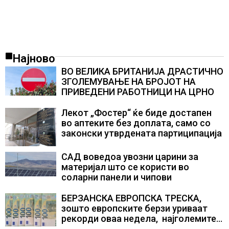
Најново
ВО ВЕЛИКА БРИТАНИЈА ДРАСТИЧНО
ЗГОЛЕМУВАЊЕ НА БРОЈОТ НА
ПРИВЕДЕНИ РАБОТНИЦИ НА ЦРНО
Лекот „Фостер“ ќе биде достапен
во аптеките без доплата, само со
законски утврдената партиципација
САД воведоа увозни царини за
материјал што се користи во
соларни панели и чипови
БЕРЗАНСКА ЕВРОПСКА ТРЕСКА,
зошто европските берзи уриваат
рекорди оваа недела, најголемите
победници се помалку познатите