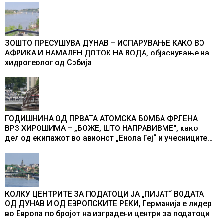
ЗОШТО ПРЕСУШУВА ДУНАВ – ИСПАРУВАЊЕ КАКО ВО
АФРИКА И НАМАЛЕН ДОТОК НА ВОДА, објаснување на
хидрогеолог од Србија
ГОДИШНИНА ОД ПРВАТА АТОМСКА БОМБА ФРЛЕНА
ВРЗ ХИРОШИМА – „БОЖЕ, ШТО НАПРАВИВМЕ“, како
дел од екипажот во авионот „Енола Геј“ и учесниците
во бомбардирањето го доживуваа овој настан што го
промени текот на историјата
КОЛКУ ЦЕНТРИТЕ ЗА ПОДАТОЦИ ЈА „ПИЈАТ“ ВОДАТА
ОД ДУНАВ И ОД ЕВРОПСКИТЕ РЕКИ, Германија е лидер
во Европа по бројот на изградени центри за податоци