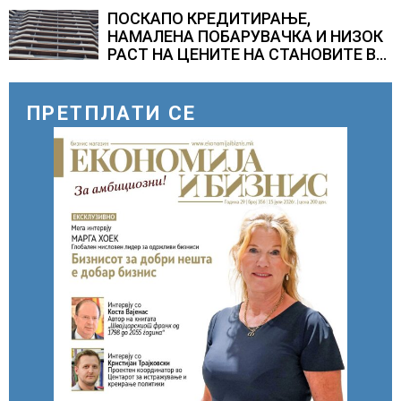
компании за ВИ
ПОСКАПО КРЕДИТИРАЊЕ,
НАМАЛЕНА ПОБАРУВАЧКА И НИЗОК
РАСТ НА ЦЕНИТЕ НА СТАНОВИТЕ ВО
ГЕРМАНИЈА, цените паднаа во
Штутгарт градот на
автомобилската индустрија која е
ПРЕТПЛАТИ СЕ
во криза