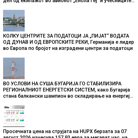
дел од екипажот во авионот „Енола Геј“ и учесниците
во бомбардирањето го доживуваа овој настан што го
промени текот на историјата
КОЛКУ ЦЕНТРИТЕ ЗА ПОДАТОЦИ ЈА „ПИЈАТ“ ВОДАТА
ОД ДУНАВ И ОД ЕВРОПСКИТЕ РЕКИ, Германија е лидер
во Европа по бројот на изградени центри за податоци
ВО УСЛОВИ НА СУША БУГАРИЈА ГО СТАБИЛИЗИРА
РЕГИОНАЛНИОТ ЕНЕРГЕТСКИ СИСТЕМ, како Бугарија
стана балкански шампион во складирање на енергија
од батерии
Просечната цена на струјата на HUPX берзата за 07
август 2026 изнесува 157,93 евра за мегават час, на