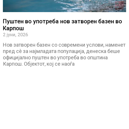
Пуштен во употреба нов затворен базен во
Карпош
2 јуни, 2026
Нов затворен базен со современи услови, наменет
пред сè за најмладата популација, денеска беше
официјално пуштен во употреба во општина
Карпош. Објектот, кој се наоѓа