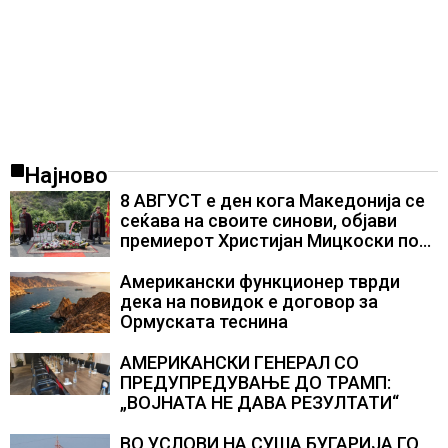
Најново
8 АВГУСТ е ден кога Македонија се
сеќава на своите синови, објави
премиерот Христијан Мицкоски по
повод 25 годишнината од
загинувањето на десетмината
Американски функционер тврди
прилепски бранители
дека на повидок е договор за
Ормуската теснина
АМЕРИКАНСКИ ГЕНЕРАЛ СО
ПРЕДУПРЕДУВАЊЕ ДО ТРАМП:
„ВОЈНАТА НЕ ДАВА РЕЗУЛТАТИ“
ВО УСЛОВИ НА СУША БУГАРИЈА ГО