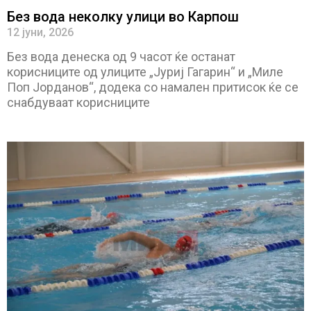
Без вода неколку улици во Карпош
12 јуни, 2026
Без вода денеска од 9 часот ќе останат
корисниците од улиците „Јуриј Гагарин“ и „Миле
Поп Јорданов“, додека со намален притисок ќе се
снабдуваат корисниците