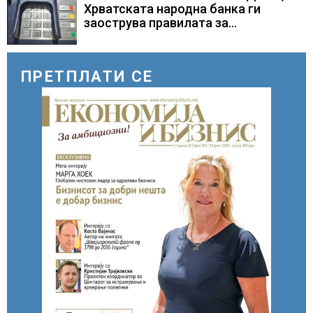
Хрватската народна банка ги
заострува правилата за
кредитирање и предупредува на
зголемени ризици во финансискиот
систем
ПРЕТПЛАТИ СЕ