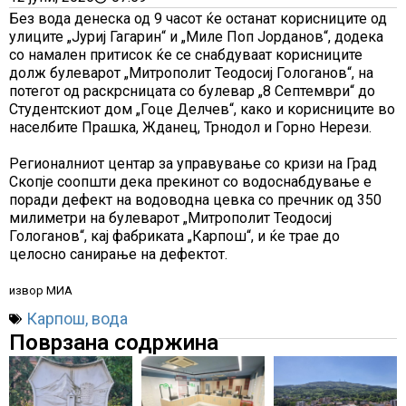
Без вода денеска од 9 часот ќе останат корисниците од
улиците „Јуриј Гагарин“ и „Миле Поп Јорданов“, додека
со намален притисок ќе се снабдуваат корисниците
долж булеварот „Митрополит Теодосиј Гологанов“, на
потегот од раскрсницата со булевар „8 Септември“ до
Студентскиот дом „Гоце Делчев“, како и корисниците во
населбите Прашка, Жданец, Трнодол и Горно Нерези.
Регионалниот центар за управување со кризи на Град
Скопје соопшти дека прекинот со водоснабдување е
поради дефект на водоводна цевка со пречник од 350
милиметри на булеварот „Митрополит Теодосиј
Гологанов“, кај фабриката „Карпош“, и ќе трае до
целосно санирање на дефектот.
извор МИА
Карпош
,
вода
Поврзана содржина