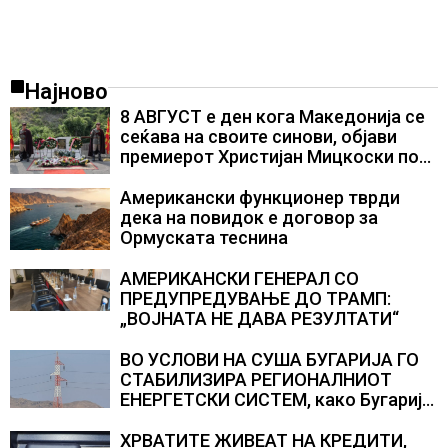
Најново
8 АВГУСТ е ден кога Македонија се
сеќава на своите синови, објави
премиерот Христијан Мицкоски по
повод 25 годишнината од
загинувањето на десетмината
Американски функционер тврди
прилепски бранители
дека на повидок е договор за
Ормуската теснина
АМЕРИКАНСКИ ГЕНЕРАЛ СО
ПРЕДУПРЕДУВАЊЕ ДО ТРАМП:
„ВОЈНАТА НЕ ДАВА РЕЗУЛТАТИ“
ВО УСЛОВИ НА СУША БУГАРИЈА ГО
СТАБИЛИЗИРА РЕГИОНАЛНИОТ
ЕНЕРГЕТСКИ СИСТЕМ, како Бугарија
стана балкански шампион во
складирање на енергија од батерии
ХРВАТИТЕ ЖИВЕАТ НА КРЕДИТИ,