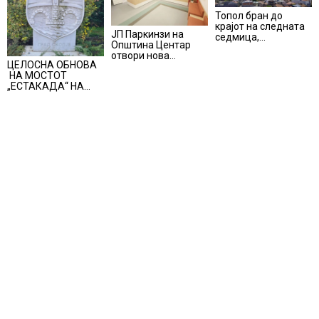
Топол бран до
крајот на следната
ЈП Паркинзи на
седмица,
Општина Центар
температури над 40
отвори нова
степени
ЦЕЛОСНА ОБНОВА
канцеларија за
НА МОСТОТ
грижа за корисници
„ЕСТАКАДА“ НА
ИЗЛЕЗОТ ОД
СКОПЈЕ