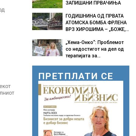
ЗАПИШАНИ ПРВАЧИЊА
од
ГОДИШНИНА ОД ПРВАТА
АТОМСКА БОМБА ФРЛЕНА
ВРЗ ХИРОШИМА – „БОЖЕ,
ШТО НАПРАВИВМЕ“, како
„Хема-Онко“: Проблемот
дел од екипажот во
со недостигот на дел од
авионот „Енола Геј“ и
терапијата за
учесниците во
онколошките пациенти во
бомбардирањето го
моментот е надминат
доживуваа овој настан
ПРЕТПЛАТИ СЕ
што го промени текот на
историјата
екот
алниот