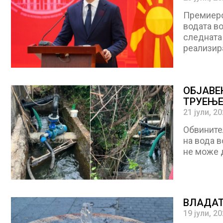
Премиеро
водата во
следната 
реализир
ОБЈАВЕ
ТРУЕЊЕ
21 јули, 2
Обвинител
на вода в
не може д
ВЛАДАТ
19 јули, 2