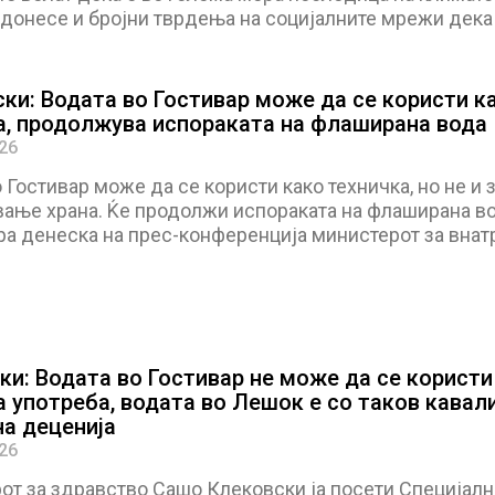
 донесе и бројни тврдења на социјалните мрежи дека
ки: Водата во Гостивар може да се користи к
а, продолжува испораката на флаширана вода
026
 Гостивар може да се користи како техничка, но не и 
вање храна. Ќе продолжи испораката на флаширана во
а денеска на прес-конференција министерот за вна
ки: Водата во Гостивар не може да се користи
а употреба, водата во Лешок е со таков кавал
на деценија
026
от за здравство Сашо Клековски ја посети Специјалн