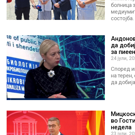
болница 
медиумит
состојба.
Андонов
да добиј
за пиее
24 јули, 2
Според и
на терен,
да добија
Мицкоск
во Гости
недела
23 јули, 2