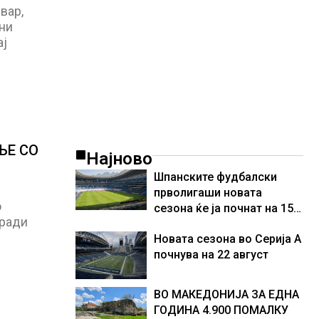
вар,
ни
ај
ЊЕ СО
Најново
Шпанските фудбалски
прволигаши новата
о
сезона ќе ја почнат на 15
оради
август
Новата сезона во Серија А
почнува на 22 август
ВО МАКЕДОНИЈА ЗА ЕДНА
ГОДИНА 4.900 ПОМАЛКУ