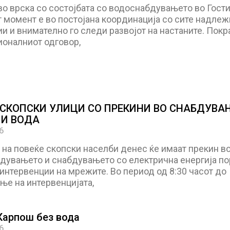
во врска со состојбата со водоснабдувањето во Гости
т момент е во постојана координација со сите надлеж
и и внимателно го следи развојот на настаните. Покр
ионалниот одговор,
 СКОПСКИ УЛИЦИ СО ПРЕКИНИ ВО СНАБДУВА
 И ВОДА
6
 на повеќе скопски населби денес ќе имаат прекин в
дувањето и снабдувањето со електрична енергија п
интервенции на мрежите. Во период од 8:30 часот до
ње на интервенцијата,
Карпош без вода
6