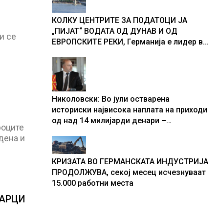
текот на историјата
КОЛКУ ЦЕНТРИТЕ ЗА ПОДАТОЦИ ЈА
„ПИЈАТ“ ВОДАТА ОД ДУНАВ И ОД
и се
ЕВРОПСКИТЕ РЕКИ, Германија е лидер во
Европа по бројот на изградени центри за
податоци
Николовски: Во јули остварена
историски највисока наплата на приходи
од над 14 милијарди денари –
роците
изградивме систем што испорачува
дена и
резултати
КРИЗАТА ВО ГЕРМАНСКАТА ИНДУСТРИЈА
ПРОДОЛЖУВА, секој месец исчезнуваат
15.000 работни места
ВАРЦИ