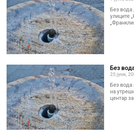
Без вода 
улиците „
„Франклин
Без вод
25 јуни, 2
Без вода 
на утреш
центар за