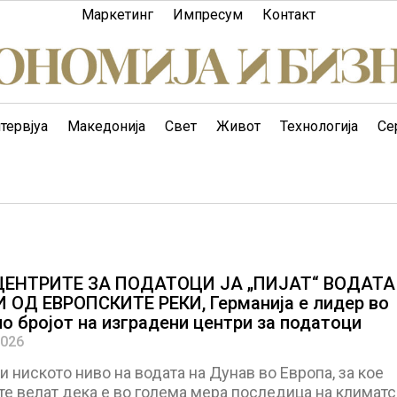
Маркетинг
Импресум
Контакт
тервјуа
Македонија
Свет
Живот
Технологија
Се
ЦЕНТРИТЕ ЗА ПОДАТОЦИ ЈА „ПИЈАТ“ ВОДАТА
 ОД ЕВРОПСКИТЕ РЕКИ, Германија е лидер во
по бројот на изградени центри за податоци
2026
 ниското ниво на водата на Дунав во Европа, за кое
е велат дека е во голема мера последица на климатс