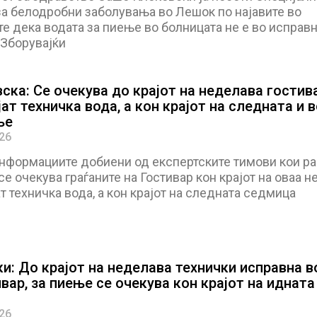
за белодробни заболувања во Лешок по најавите во
е дека водата за пиење во болницата не е во исправ
 Зборувајќи
ска: Се очекува до крајот на неделава гостив
ат техничка вода, а кон крајот на следната и 
ње
026
нформациите добиени од експертските тимови кои ра
 се очекува граѓаните на Гостивар кон крајот на оваа 
т техничка вода, а кон крајот на следната седмица
и: До крајот на неделава технички исправна в
вар, за пиење се очекува кон крајот на идната
026