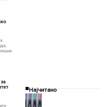
ако
за
да,
трешни
 за
итет
Најчитано
ата