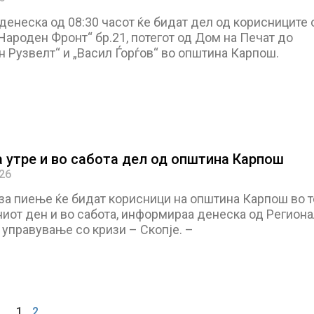
денеска од 08:30 часот ќе бидат дел од корисниците 
Народен Фронт“ бр.21, потегот од Дом на Печат до
 Рузвелт“ и „Васил Ѓорѓов“ во општина Карпош.
а утре и во сабота дел од општина Карпош
026
за пиење ќе бидат корисници на општина Карпош во т
ниот ден и во сабота, информираа денеска од Регион
 управување со кризи – Скопје. –
1
2