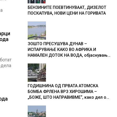
БЕНЗИНИТЕ ПОЕВТИНУВААТ, ДИЗЕЛОТ
на
ПОСКАПУВА, НОВИ ЦЕНИ НА ГОРИВАТА
арци
вода
ЗОШТО ПРЕСУШУВА ДУНАВ –
ИСПАРУВАЊЕ КАКО ВО АФРИКА И
НАМАЛЕН ДОТОК НА ВОДА, објаснување
ботат
на хидрогеолог од Србија
недела
ГОДИШНИНА ОД ПРВАТА АТОМСКА
БОМБА ФРЛЕНА ВРЗ ХИРОШИМА –
„БОЖЕ, ШТО НАПРАВИВМЕ“, како дел од
ода
екипажот во авионот „Енола Геј“ и
учесниците во бомбардирањето го
доживуваа овој настан што го промени