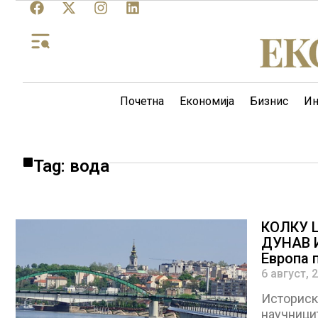
Почетна
Економија
Бизнис
Ин
Tag: вода
КОЛКУ 
ДУНАВ И
Европа 
6 август, 
Историски
научницит