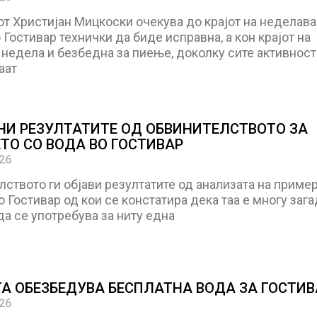
т Христијан Мицкоски очекува до крајот на неделава
 Гостивар технички да биде исправна, а кон крајот на
недела и безбедна за пиење, доколку сите активност
аат
НИ РЕЗУЛТАТИТЕ ОД ОБВИНИТЕЛСТВОТО ЗА
ТО СО ВОДА ВО ГОСТИВАР
026
ството ги објави резултатите од анализата на приме
о Гостивар од кои се констатира дека таа е многу зага
а се употребува за ниту една
А ОБЕЗБЕДУВА БЕСПЛАТНА ВОДА ЗА ГОСТИ
026