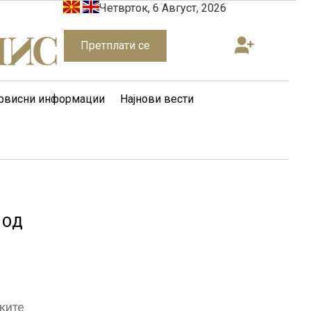
Четврток, 6 Август, 2026
Претплати се
рвисни информации
Најнови вести
 ОД
ките