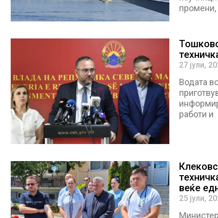
промени,
Тошковс
техничк
27 јули, 2
Водата во
приготву
информир
работи и
Клековс
техничк
веќе ед
25 јули, 2
Министер