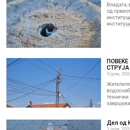
Владата, 
од првио
институци
институц
ПОВЕЌЕ
СТРУЈА
9 јули, 202
Жителите
водоснаб
технички 
завршува
Дел од 
1 јули, 202