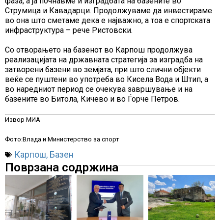
фаза, а ја почнавме и изградбата на базените во
Струмица и Кавадарци. Продолжуваме да инвестираме
во она што сметаме дека е најважно, а тоа е спортската
инфраструктура – рече Ристовски.
Со отворањето на базенот во Карпош продолжува
реализацијата на државната стратегија за изградба на
затворени базени во земјата, при што слични објекти
веќе се пуштени во употреба во Кисела Вода и Штип, а
во наредниот период се очекува завршување и на
базените во Битола, Кичево и во Ѓорче Петров.
Извор МИА
Фото:Влада и Министерство за спорт
Карпош
,
Базен
Поврзана содржина