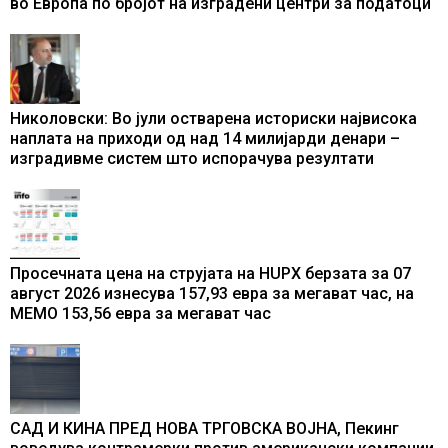
во Европа по бројот на изградени центри за податоци
Николовски: Во јули остварена историски највисока
наплата на приходи од над 14 милијарди денари –
изградивме систем што испорачува резултати
Просечната цена на струјата на HUPX берзата за 07
август 2026 изнесува 157,93 евра за мегават час, на
МЕМО 153,56 евра за мегават час
САД И КИНА ПРЕД НОВА ТРГОВСКА ВОЈНА, Пекинг