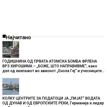
Најчитано
ГОДИШНИНА ОД ПРВАТА АТОМСКА БОМБА ФРЛЕНА
ВРЗ ХИРОШИМА – „БОЖЕ, ШТО НАПРАВИВМЕ“, како
дел од екипажот во авионот „Енола Геј“ и учесниците
во бомбардирањето го доживуваа овој настан што го
промени текот на историјата
КОЛКУ ЦЕНТРИТЕ ЗА ПОДАТОЦИ ЈА „ПИЈАТ“ ВОДАТА
ОД ДУНАВ И ОД ЕВРОПСКИТЕ РЕКИ, Германија е лидер