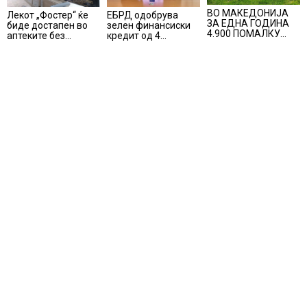
ВО МАКЕДОНИЈА
ЕБРД одобрува
Лекот „Фостер“ ќе
ЗА ЕДНА ГОДИНА
зелен финансиски
биде достапен во
4.900 ПОМАЛКУ
кредит од 4
аптеките без
ЗАПИШАНИ
милиони евра на
доплата, само со
ПРВАЧИЊА
НЛБ Банка
законски
утврдената
партиципација