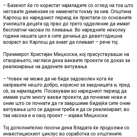
– Базенот ќе го користат најмладите со оглед на тоа што
неговите димензии се наменети токму за нив. Општина
Карпош во наредниот период ќе пристапи со основните
училишта децата од прво до трето одделение да имаат
бесплатни часови по пливање. Во наредните неколку
години нашата цел е сите дечиња до деветгодишна
возраст во Карпош да знаат да пливаат – рече тој.
Премиерот Христијан Мицкоски, кој присуствуваше на
отворањето, нагласи дека ваквите проекти се доказ за
реализирање на дадените ветувања.
– Човек не може да не биде задоволен кога ќе
направите нешто добро, корисно за заедницата и, пред
сѐ, за најмладите. Посакувам во наредниот период да
имаме уште многу вакви проекти, да почнеме нови и
оние што се почнати да ги завршиме бидејќи сите оние
ветувања што се дадени треба и да се реализираат, во
таа насока е и овој проект – изјави Мицкоски.
Тој дополнително посочи дека Владата ќе продолжи со
инвестицискиот циклус во соработка со општините.