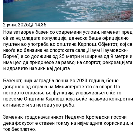
2 јуни, 2026
14:35
Нов затворен базен со современи услови, наменет пред
сè за најмладата популација, денеска беше официјално
пуштен во употреба во општина Карпош. Објектот, кој се
наоѓа во близина на спортската сала „Наум Наумовски-
Борче“, е со должина од 25 метри и ширина од 9 метри и
има цел да придонесе за развој на спортот, рекреацијата
и здравите навики кај децата.
Базенот, чија изградба почна во 2023 година, беше
довршен од страна на Министерството за спорт. По
неговото ставање во функција, управувањето ќе го
преземе Општина Карпош, која веќе најавува конкретни
активности за негова употреба.
Заменик-градоначалникот Неделчо Крстевски посочи
дека фокусот е ставен токму на најмладите корисници, и
тоа бесплатно.