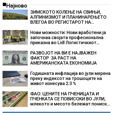
Најново
ЗИМСКОТО КОЛЕЊЕ НА СВИЊИ,
АЛПИНИЗМОТ И ПЛАНИНАРЕЊЕТО
ВЛЕГОА ВО РЕГИСТАРОТ НА
КУЛТУРНО НАСЛЕДСТВО НА
СЛОВЕНИЈА
Нови можности: Нови вработени ја
започнаа својата професионална
приказна во Lidl Логистичкиот
центар во Куманово
РАЗВОЈОТ НА ВИ Е НАЈВАЖЕН
ФАКТОР ЗА РАСТ НА
АМЕРИКАНСКАТА ЕКОНОМИЈА
Годишната инфлација во јули мерена
преку индексот на трошоците на
живот изнесува 2.3 %
ФАО: ЦЕНИТЕ НА ПЧЕНИЦАТА И
ПЧЕНКАТА СЕ ПОВИСОКИ ВО ЈУЛИ,
млекото и месото бележат пониски
цени