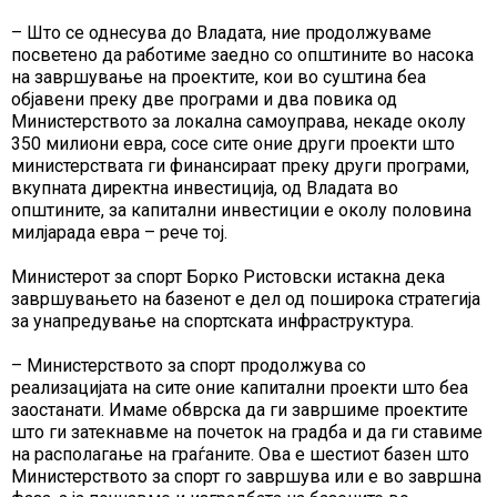
– Што се однесува до Владата, ние продолжуваме
посветено да работиме заедно со општините во насока
на завршување на проектите, кои во суштина беа
објавени преку две програми и два повика од
Министерството за локална самоуправа, некаде околу
350 милиони евра, сосе сите оние други проекти што
министерствата ги финансираат преку други програми,
вкупната директна инвестиција, од Владата во
општините, за капитални инвестиции е околу половина
милјарада евра – рече тој.
Министерот за спорт Борко Ристовски истакна дека
завршувањето на базенот е дел од поширока стратегија
за унапредување на спортската инфраструктура.
– Министерството за спорт продолжува со
реализацијата на сите оние капитални проекти што беа
заостанати. Имаме обврска да ги завршиме проектите
што ги затекнавме на почеток на градба и да ги ставиме
на располагање на граѓаните. Ова е шестиот базен што
Министерството за спорт го завршува или е во завршна