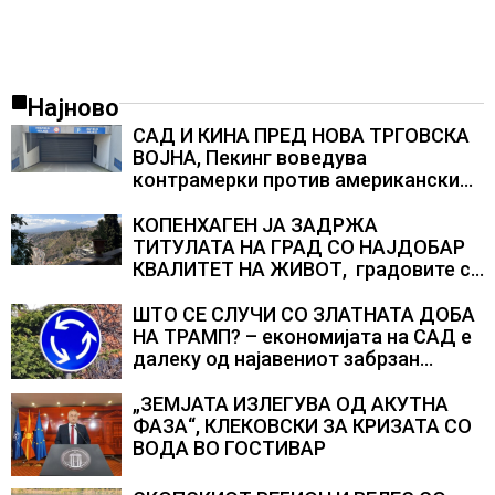
Најново
САД И КИНА ПРЕД НОВА ТРГОВСКА
ВОЈНА, Пекинг воведува
контрамерки против американски
компании и организации
КОПЕНХАГЕН ЈА ЗАДРЖА
ТИТУЛАТА НА ГРАД СО НАЈДОБАР
КВАЛИТЕТ НА ЖИВОТ, градовите со
најниско рангирање продолжуваат
да бидат обележани со
ШТО СЕ СЛУЧИ СО ЗЛАТНАТА ДОБА
комбинација од фактори
НА ТРАМП? – економијата на САД е
далеку од најавениот забрзан
економски раст
„ЗЕМЈАТА ИЗЛЕГУВА ОД АКУТНА
ФАЗА“, КЛЕКОВСКИ ЗА КРИЗАТА СО
ВОДА ВО ГОСТИВАР