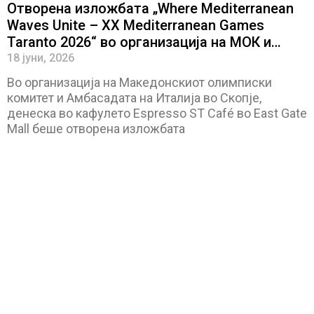
Отворена изложбата „Where Mediterranean
Waves Unite – XX Mediterranean Games
Taranto 2026“ во организација на МОК и
италијанската амбасада
18 јуни, 2026
Во организација на Македонскиот олимписки
комитет и Амбасадата на Италија во Скопје,
денеска во кафулето Espresso ST Café во East Gate
Mall беше отворена изложбата