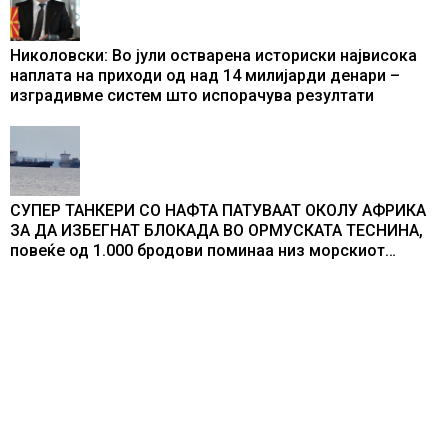
Николовски: Во јули остварена историски највисока
наплата на приходи од над 14 милијарди денари –
изградивме систем што испорачува резултати
СУПЕР ТАНКЕРИ СО НАФТА ПАТУВААТ ОКОЛУ АФРИКА
ЗА ДА ИЗБЕГНАТ БЛОКАДА ВО ОРМУСКАТА ТЕСНИНА,
повеќе од 1.000 бродови поминаа низ морскиот
премин со помош на американската војска