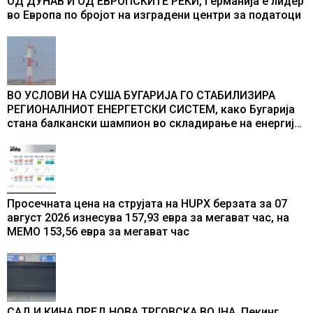
ОД ДУНАВ И ОД ЕВРОПСКИТЕ РЕКИ, Германија е лидер
во Европа по бројот на изградени центри за податоци
ВО УСЛОВИ НА СУША БУГАРИЈА ГО СТАБИЛИЗИРА
РЕГИОНАЛНИОТ ЕНЕРГЕТСКИ СИСТЕМ, како Бугарија
стана балкански шампион во складирање на енергија
од батерии
Просечната цена на струјата на HUPX берзата за 07
август 2026 изнесува 157,93 евра за мегават час, на
МЕМО 153,56 евра за мегават час
САД И КИНА ПРЕД НОВА ТРГОВСКА ВОЈНА, Пекинг