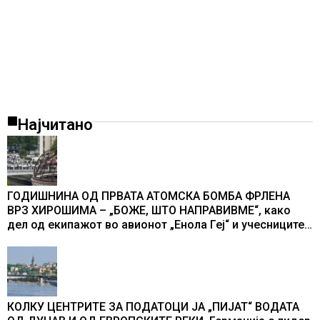
Најчитано
ГОДИШНИНА ОД ПРВАТА АТОМСКА БОМБА ФРЛЕНА
ВРЗ ХИРОШИМА – „БОЖЕ, ШТО НАПРАВИВМЕ“, како
дел од екипажот во авионот „Енола Геј“ и учесниците
во бомбардирањето го доживуваа овој настан што го
промени текот на историјата
КОЛКУ ЦЕНТРИТЕ ЗА ПОДАТОЦИ ЈА „ПИЈАТ“ ВОДАТА