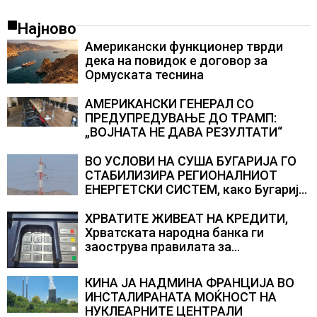
Најново
Американски функционер тврди
дека на повидок е договор за
Ормуската теснина
АМЕРИКАНСКИ ГЕНЕРАЛ СО
ПРЕДУПРЕДУВАЊЕ ДО ТРАМП:
„ВОЈНАТА НЕ ДАВА РЕЗУЛТАТИ“
ВО УСЛОВИ НА СУША БУГАРИЈА ГО
СТАБИЛИЗИРА РЕГИОНАЛНИОТ
ЕНЕРГЕТСКИ СИСТЕМ, како Бугарија
стана балкански шампион во
складирање на енергија од батерии
ХРВАТИТЕ ЖИВЕАТ НА КРЕДИТИ,
Хрватската народна банка ги
заострува правилата за
кредитирање и предупредува на
зголемени ризици во финансискиот
КИНА ЈА НАДМИНА ФРАНЦИЈА ВО
систем
ИНСТАЛИРАНАТА МОЌНОСТ НА
НУКЛЕАРНИТЕ ЦЕНТРАЛИ