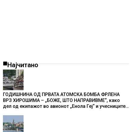
Најчитано
ГОДИШНИНА ОД ПРВАТА АТОМСКА БОМБА ФРЛЕНА
ВРЗ ХИРОШИМА – „БОЖЕ, ШТО НАПРАВИВМЕ“, како
дел од екипажот во авионот „Енола Геј“ и учесниците
во бомбардирањето го доживуваа овој настан што го
промени текот на историјата