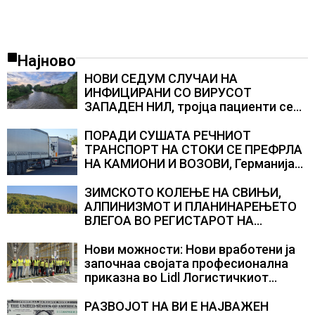
Најново
НОВИ СЕДУМ СЛУЧАИ НА
ИНФИЦИРАНИ СО ВИРУСОТ
ЗАПАДЕН НИЛ, тројца пациенти се
во критична состојба
ПОРАДИ СУШАТА РЕЧНИОТ
ТРАНСПОРТ НА СТОКИ СЕ ПРЕФРЛА
НА КАМИОНИ И ВОЗОВИ, Германија
со итни мерки овозможува
камионџиите да возат и во недела
ЗИМСКОТО КОЛЕЊЕ НА СВИЊИ,
АЛПИНИЗМОТ И ПЛАНИНАРЕЊЕТО
ВЛЕГОА ВО РЕГИСТАРОТ НА
КУЛТУРНО НАСЛЕДСТВО НА
СЛОВЕНИЈА
Нови можности: Нови вработени ја
започнаа својата професионална
приказна во Lidl Логистичкиот
центар во Куманово
РАЗВОЈОТ НА ВИ Е НАЈВАЖЕН