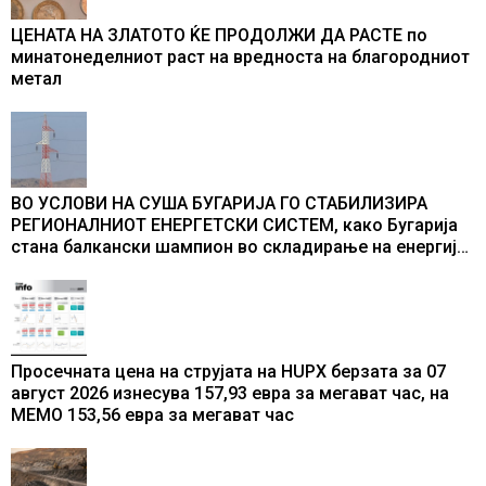
ЦЕНАТА НА ЗЛАТОТО ЌЕ ПРОДОЛЖИ ДА РАСТЕ по
минатонеделниот раст на вредноста на благородниот
метал
ВО УСЛОВИ НА СУША БУГАРИЈА ГО СТАБИЛИЗИРА
РЕГИОНАЛНИОТ ЕНЕРГЕТСКИ СИСТЕМ, како Бугарија
стана балкански шампион во складирање на енергија
од батерии
Просечната цена на струјата на HUPX берзата за 07
август 2026 изнесува 157,93 евра за мегават час, на
МЕМО 153,56 евра за мегават час