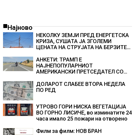
Најново
НЕКОЛКУ ЗЕМЈИ ПРЕД ЕНЕРГЕТСКА
КРИЗА, СУШАТА ЈА ЗГОЛЕМИ
ЦЕНАТА НА СТРУЈАТА НА БЕРЗИТЕ
НА НАД 700 ЕВРА ЗА МЕГАВАТ-ЧАС
АНКЕТИ: ТРАМП Е
НАЈНЕПОПУЛАРНИОТ
АМЕРИКАНСКИ ПРЕТСЕДАТЕЛ СО
ВТОР МАНДАТ, тој не ги признава
резултатите од последните анкети
ДОЛАРОТ СЛАБЕЕ ВТОРА НЕДЕЛА
ПО РЕД
УТРОВО ГОРИ НИСКА ВЕГЕТАЦИЈА
ВО ГОРНО ЛИСИЧЕ, во изминатите 24
часа имало 25 пожари на отворено
Филм за филм: НОВ БРАН