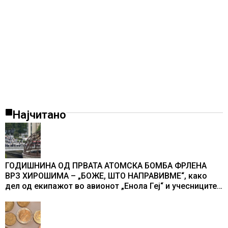
Најчитано
ГОДИШНИНА ОД ПРВАТА АТОМСКА БОМБА ФРЛЕНА
ВРЗ ХИРОШИМА – „БОЖЕ, ШТО НАПРАВИВМЕ“, како
дел од екипажот во авионот „Енола Геј“ и учесниците
во бомбардирањето го доживуваа овој настан што го
промени текот на историјата