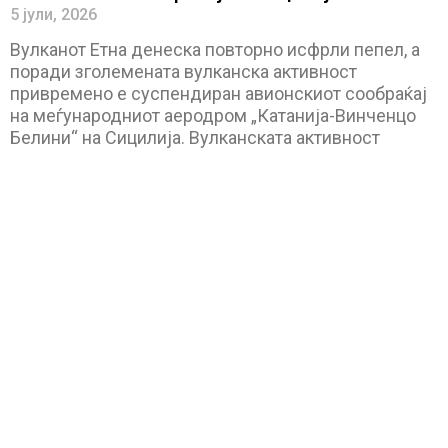
5 јули, 2026
Вулканот Етна денеска повторно исфрли пепел, а
поради зголемената вулканска активност
привремено е суспендиран авионскиот сообраќај
на меѓународниот аеродром „Катанија-Винченцо
Белини“ на Сицилија. Вулканската активност