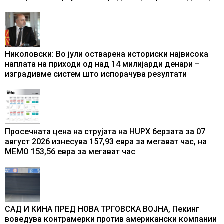
Николовски: Во јули остварена историски највисока
наплата на приходи од над 14 милијарди денари –
изградивме систем што испорачува резултати
Просечната цена на струјата на HUPX берзата за 07
август 2026 изнесува 157,93 евра за мегават час, на
МЕМО 153,56 евра за мегават час
САД И КИНА ПРЕД НОВА ТРГОВСКА ВОЈНА, Пекинг
воведува контрамерки против американски компании