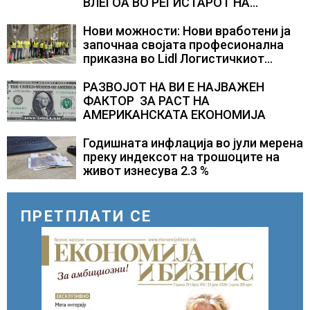
ВЛЕГОА ВО РЕГИСТАРОТ НА
КУЛТУРНО НАСЛЕДСТВО НА
СЛОВЕНИЈА
Нови можности: Нови вработени ја
започнаа својата професионална
приказна во Lidl Логистичкиот
центар во Куманово
РАЗВОЈОТ НА ВИ Е НАЈВАЖЕН
ФАКТОР ЗА РАСТ НА
АМЕРИКАНСКАТА ЕКОНОМИЈА
Годишната инфлација во јули мерена
преку индексот на трошоците на
живот изнесува 2.3 %
ПРЕТПЛАТИ СЕ