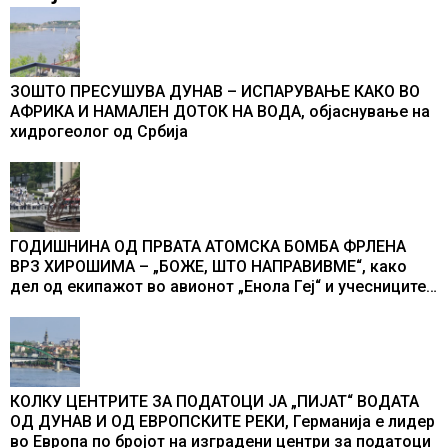
ЗОШТО ПРЕСУШУВА ДУНАВ – ИСПАРУВАЊЕ КАКО ВО
АФРИКА И НАМАЛЕН ДОТОК НА ВОДА, објаснување на
хидрогеолог од Србија
ГОДИШНИНА ОД ПРВАТА АТОМСКА БОМБА ФРЛЕНА
ВРЗ ХИРОШИМА – „БОЖЕ, ШТО НАПРАВИВМЕ“, како
дел од екипажот во авионот „Енола Геј“ и учесниците
во бомбардирањето го доживуваа овој настан што го
промени текот на историјата
КОЛКУ ЦЕНТРИТЕ ЗА ПОДАТОЦИ ЈА „ПИЈАТ“ ВОДАТА
ОД ДУНАВ И ОД ЕВРОПСКИТЕ РЕКИ, Германија е лидер
во Европа по бројот на изградени центри за податоци