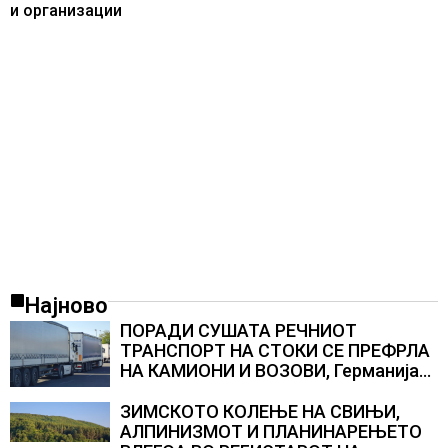
и организации
Најново
ПОРАДИ СУШАТА РЕЧНИОТ
ТРАНСПОРТ НА СТОКИ СЕ ПРЕФРЛА
НА КАМИОНИ И ВОЗОВИ, Германија
со итни мерки овозможува
камионџиите да возат и во недела
ЗИМСКОТО КОЛЕЊЕ НА СВИЊИ,
АЛПИНИЗМОТ И ПЛАНИНАРЕЊЕТО