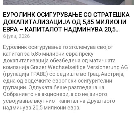
ЕУРОЛИНК ОСИГУРУВАЊЕ СО СТРАТЕШКА
ДОКАПИТАЛИЗАЦИЈА ОД 5,85 МИЛИОНИ
ЕВРА – КАПИТАЛОТ НАДМИНУВА 20,5
МИЛИОНИ ЕВРА
6 јули, 2026
Еуролинк осигурување го зголемува својот
капитал за 5,85 милиони евра преку
докапитализација обезбедена од матичната
компанија Grazer Wechselseitige Versicherung AG
(групација ГРАВЕ) со седиште во Грац, Австрија,
една од водечките европски осигурителни
групации. Одлуката беше разгледана на
Собранието на акционери, а со нејзиното
усвојување вкупниот капитал на Друштвото
надминува 20,5 милиони евра.