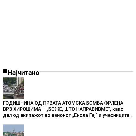
Најчитано
ГОДИШНИНА ОД ПРВАТА АТОМСКА БОМБА ФРЛЕНА
ВРЗ ХИРОШИМА – „БОЖЕ, ШТО НАПРАВИВМЕ“, како
дел од екипажот во авионот „Енола Геј“ и учесниците
во бомбардирањето го доживуваа овој настан што го
промени текот на историјата