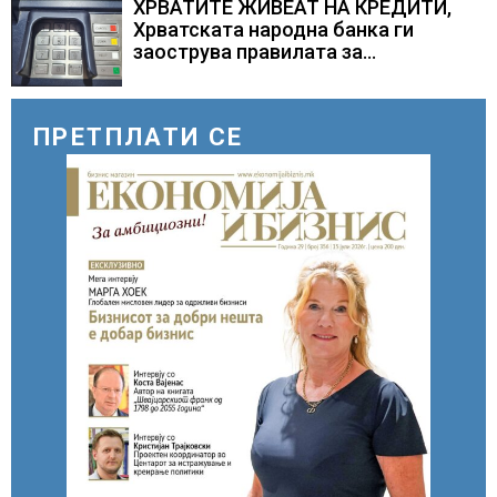
складирање на енергија од батерии
ХРВАТИТЕ ЖИВЕАТ НА КРЕДИТИ,
Хрватската народна банка ги
заострува правилата за
кредитирање и предупредува на
зголемени ризици во финансискиот
систем
ПРЕТПЛАТИ СЕ