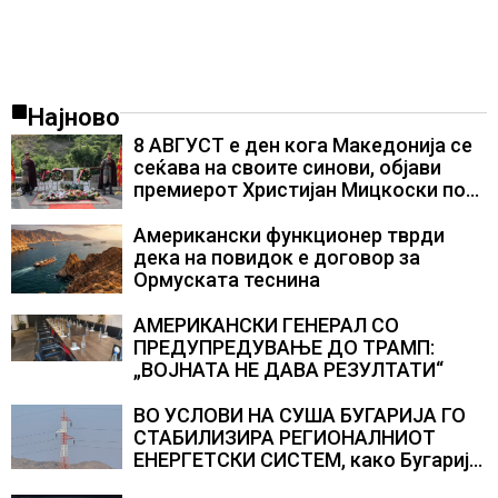
Најново
8 АВГУСТ е ден кога Македонија се
сеќава на своите синови, објави
премиерот Христијан Мицкоски по
повод 25 годишнината од
загинувањето на десетмината
Американски функционер тврди
прилепски бранители
дека на повидок е договор за
Ормуската теснина
АМЕРИКАНСКИ ГЕНЕРАЛ СО
ПРЕДУПРЕДУВАЊЕ ДО ТРАМП:
„ВОЈНАТА НЕ ДАВА РЕЗУЛТАТИ“
ВО УСЛОВИ НА СУША БУГАРИЈА ГО
СТАБИЛИЗИРА РЕГИОНАЛНИОТ
ЕНЕРГЕТСКИ СИСТЕМ, како Бугарија
стана балкански шампион во