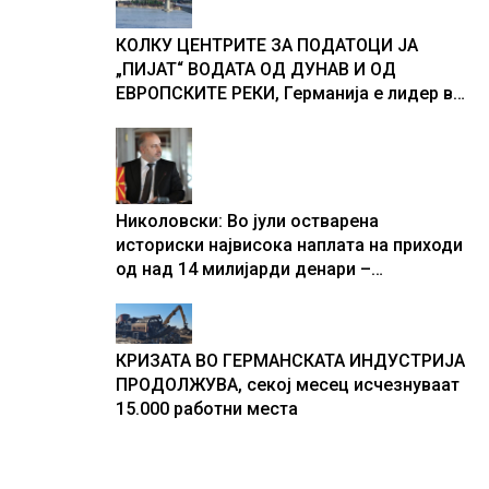
текот на историјата
КОЛКУ ЦЕНТРИТЕ ЗА ПОДАТОЦИ ЈА
„ПИЈАТ“ ВОДАТА ОД ДУНАВ И ОД
ЕВРОПСКИТЕ РЕКИ, Германија е лидер во
Европа по бројот на изградени центри за
податоци
Николовски: Во јули остварена
историски највисока наплата на приходи
од над 14 милијарди денари –
изградивме систем што испорачува
резултати
КРИЗАТА ВО ГЕРМАНСКАТА ИНДУСТРИЈА
ПРОДОЛЖУВА, секој месец исчезнуваат
15.000 работни места