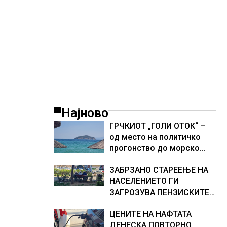
Најново
ГРЧКИОТ „ГОЛИ ОТОК“ –
од место на политичко
прогонство до морско
светилиште
ЗАБРЗАНО СТАРЕЕЊЕ НА
НАСЕЛЕНИЕТО ГИ
ЗАГРОЗУВА ПЕНЗИСКИТЕ
СИСТЕМИ ВО ЕВРОПА и
ЦЕНИТЕ НА НАФТАТА
долгорочниот економски
ДЕНЕСКА ПОВТОРНО
раст