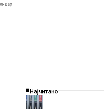
сандар
Најчитано