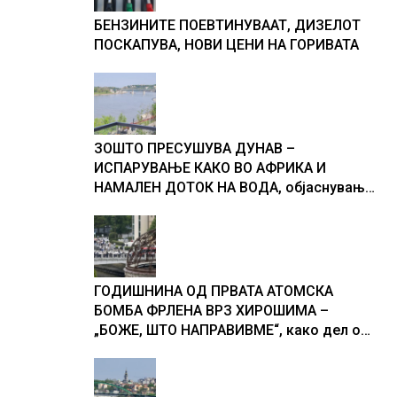
БЕНЗИНИТЕ ПОЕВТИНУВААТ, ДИЗЕЛОТ
ПОСКАПУВА, НОВИ ЦЕНИ НА ГОРИВАТА
ЗОШТО ПРЕСУШУВА ДУНАВ –
ИСПАРУВАЊЕ КАКО ВО АФРИКА И
НАМАЛЕН ДОТОК НА ВОДА, објаснување
на хидрогеолог од Србија
ГОДИШНИНА ОД ПРВАТА АТОМСКА
БОМБА ФРЛЕНА ВРЗ ХИРОШИМА –
„БОЖЕ, ШТО НАПРАВИВМЕ“, како дел од
екипажот во авионот „Енола Геј“ и
учесниците во бомбардирањето го
доживуваа овој настан што го промени