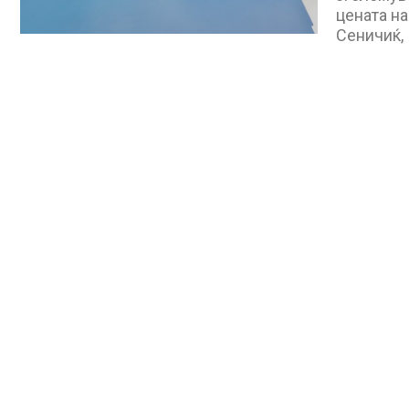
цената на
Сеничиќ,