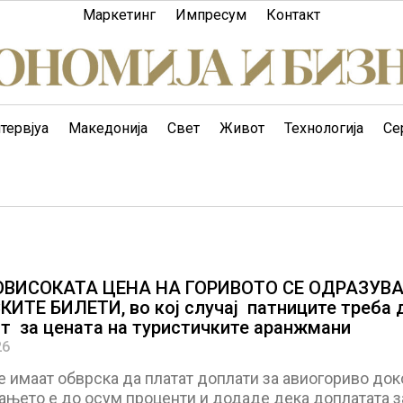
Маркетинг
Импресум
Контакт
тервјуа
Македонија
Свет
Живот
Технологија
Се
ОВИСОКАТА ЦЕНА НА ГОРИВОТО СЕ ОДРАЗУВА
ИТЕ БИЛЕТИ, во кој случај патниците треба 
т за цената на туристичките аранжмани
26
 имаат обврска да платат доплати за авиогориво док
ањето е до осум проценти и додаде дека доплатата з