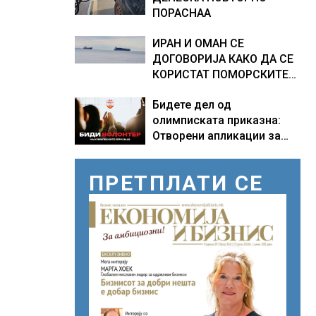
ПОРАСНАА
ИРАН И ОМАН СЕ
ДОГОВОРИЈА КАКО ДА СЕ
КОРИСТАТ ПОМОРСКИТЕ
КОРИДОРИ ЗА БРОДОВИТЕ
Бидете дел од
НИЗ ОРМУСКАТА ТЕСНИНА
олимписката приказна:
Отворени апликации за
волонтери за Игрите во
Лос Анџелес 2028
ПРЕТПЛАТИ СЕ