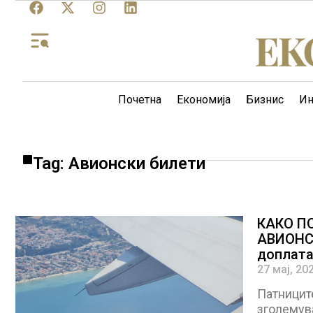
Почетна
Економија
Бизнис
Ин
Tag: Авионски билети
КАКО П
АВИОНСК
доплата
27 мај, 20
Патниците
зголемув