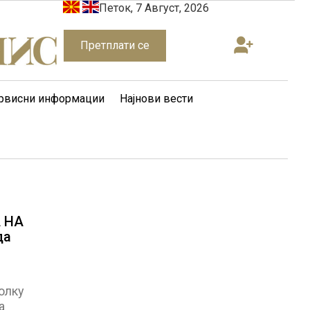
Петок, 7 Август, 2026
Претплати се
рвисни информации
Најнови вести
 НА
да
олку
а