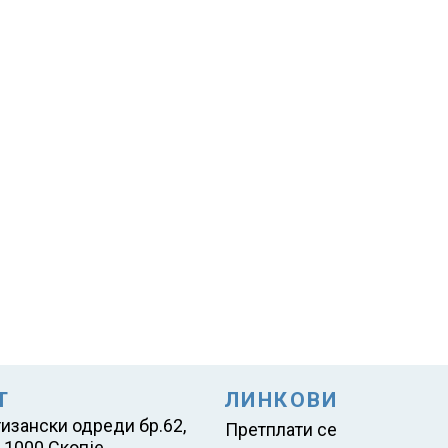
Т
ЛИНКОВИ
тизански одреди бр.62,
Претплати се
 1000 Скопје