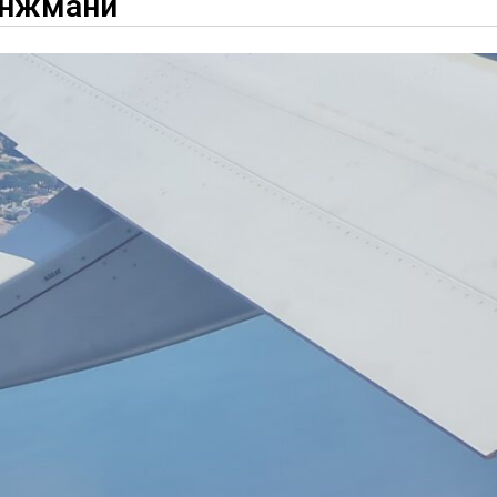
ранжмани