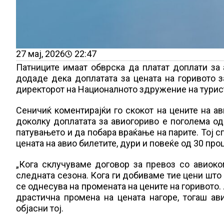
27 мај, 2026
22:47
Патниците имаат обврска да платат доплати за
додаде дека доплатата за цената на горивото з
директорот на Националното здружение на турист
Сеничиќ коментирајќи го скокот на цените на ав
доколку доплатата за авиогориво е поголема од
патувањето и да побара враќање на парите. Тој с
цената на авио билетите, дури и повеќе од 30 про
„Кога склучуваме договор за превоз со авиоком
следната сезона. Кога ги добиваме тие цени што
се однесува на промената на цените на горивото
драстична промена на цената нагоре, тогаш ави
објасни тој.