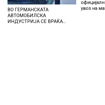
официјалн
увоз на м
ВО ГЕРМАНСКАТА
овошје, до
АВТОМОБИЛСКА
објави АХ
ИНДУСТРИЈА СЕ ВРАЌА
ОПТИМИЗМОТ