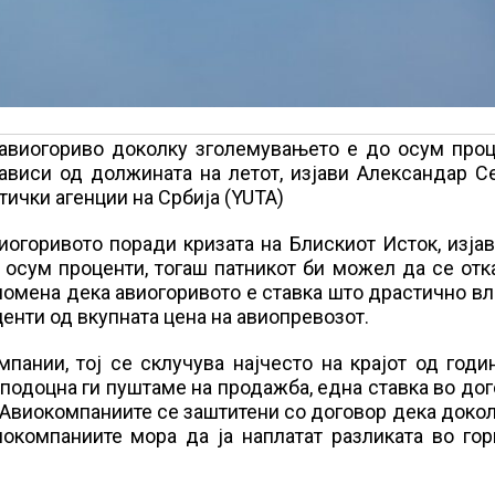
 авиогориво доколку зголемувањето е до осум проц
ависи од должината на летот, изјави Александар С
ички агенции на Србија (YUTA)
иогоривото поради кризата на Блискиот Исток, изја
 осум проценти, тогаш патникот би можел да се от
помена дека авиогоривото е ставка што драстично вл
центи од вкупната цена на авиопревозот.
пании, тој се склучува најчесто на крајот од годи
 подоцна ги пуштаме на продажба, една ставка во до
. Авиокомпаниите се заштитени со договор дека доко
окомпаниите мора да ја наплатат разликата во гор