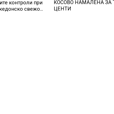
КОСОВО НАМАЛЕНА ЗА 
ите контроли при
ЦЕНТИ
акедонско свежо
мати и пиперки,
В