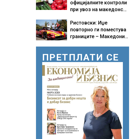
официјалните контроли
при увоз на македонско
свежо овошје, домати и
Ристовски: Иџе
пиперки, објави АХВ
повторно ги поместува
границите – Македонија
добива нова причина за
гордост
ПРЕТПЛАТИ СЕ