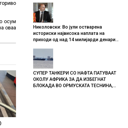
 гориво
до осум
Николовски: Во јули остварена
за оваа
историски највисока наплата на
приходи од над 14 милијарди денари
– изградивме систем што испорачува
резултати
СУПЕР ТАНКЕРИ СО НАФТА ПАТУВААТ
ОКОЛУ АФРИКА ЗА ДА ИЗБЕГНАТ
БЛОКАДА ВО ОРМУСКАТА ТЕСНИНА,
повеќе од 1.000 бродови поминаа низ
морскиот премин со помош на
американската војска
О