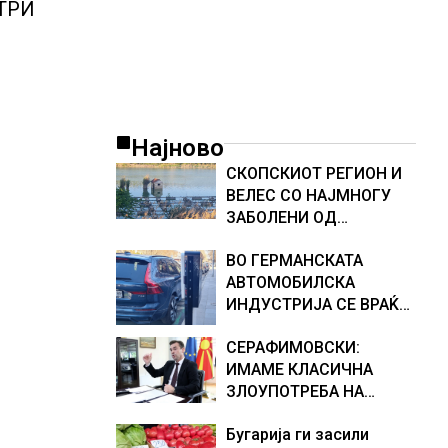
ТРИ
Најново
СКОПСКИОТ РЕГИОН И
ВЕЛЕС СО НАЈМНОГУ
ЗАБОЛЕНИ ОД
ЗАПАДНОНИЛСКА
ВО ГЕРМАНСКАТА
ТРЕСКА, објави
АВТОМОБИЛСКА
министерот за
ИНДУСТРИЈА СЕ ВРАЌА
здравство Сашо
ОПТИМИЗМОТ
Клековски
СЕРАФИМОВСКИ:
ИМАМЕ КЛАСИЧНА
ЗЛОУПОТРЕБА НА
СУБВЕНЦИИТЕ И ПРИ
Бугарија ги засили
ОТКУПОТ НА МЛЕКОТО