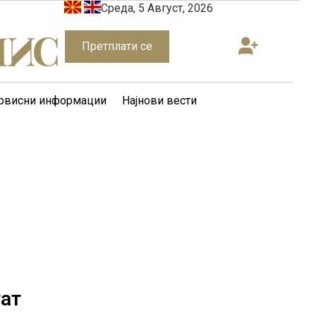
Среда, 5 Август, 2026
Претплати се
рвисни информации
Најнови вести
тат