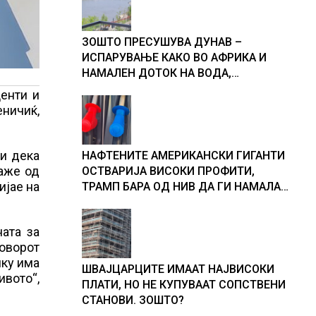
ЗОШТО ПРЕСУШУВА ДУНАВ –
ИСПАРУВАЊЕ КАКО ВО АФРИКА И
НАМАЛЕН ДОТОК НА ВОДА,
објаснување на хидрогеолог од
енти и
Србија
еничиќ,
ви дека
НАФТЕНИТЕ АМЕРИКАНСКИ ГИГАНТИ
каже од
ОСТВАРИЈА ВИСОКИ ПРОФИТИ,
ијае на
ТРАМП БАРА ОД НИВ ДА ГИ НАМАЛАТ
ЦЕНИТЕ НА ГОРИВАТА
ната за
говорот
лку има
ШВАЈЦАРЦИТЕ ИМААТ НАЈВИСОКИ
ивото“,
ПЛАТИ, НО НЕ КУПУВААТ СОПСТВЕНИ
СТАНОВИ. ЗОШТО?