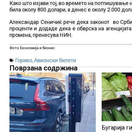
Како што изјави тој, во времето на потпишување н
била околу 800 долари, а денес е околу 2.000 дол
Александар Сеничиќ рече дека законот во Срби
проценти и додаде дека е обврска на агенцијата
промена, пренесува НИН.
Фото Економија и бизнис
Гориво
,
Авионски билети
Поврзана содржина
Бугарија г