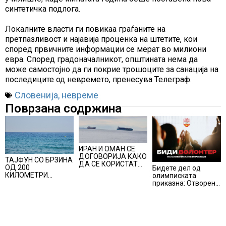
синтетичка подлога.
Локалните власти ги повикаа граѓаните на
претпазливост и најавија проценка на штетите, кои
според првичните информации се мерат во милиони
евра. Според градоначалникот, општината нема да
може самостојно да ги покрие трошоците за санација на
последиците од невремето, пренесува Телеграф.
Словенија
,
невреме
Поврзана содржина
ИРАН И ОМАН СЕ
ДОГОВОРИЈА КАКО
ТАЈФУН СО БРЗИНА
ДА СЕ КОРИСТАТ
ОД 200
Бидете дел од
ПОМОРСКИТЕ
КИЛОМЕТРИ
олимписката
КОРИДОРИ ЗА
ПОМИНА НИЗ
приказна: Отворени
БРОДОВИТЕ НИЗ
ЈАПОНИЈА, над 500
апликации за
ОРМУСКАТА
авионски летови
волонтери за Игрите
ТЕСНИНА
откажани
во Лос Анџелес
2028