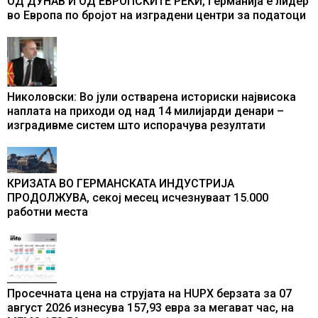
ОД ДУНАВ И ОД ЕВРОПСКИТЕ РЕКИ, Германија е лидер
во Европа по бројот на изградени центри за податоци
Николовски: Во јули остварена историски највисока
наплата на приходи од над 14 милијарди денари –
изградивме систем што испорачува резултати
КРИЗАТА ВО ГЕРМАНСКАТА ИНДУСТРИЈА
ПРОДОЛЖУВА, секој месец исчезнуваат 15.000
работни места
Просечната цена на струјата на HUPX берзата за 07
август 2026 изнесува 157,93 евра за мегават час, на