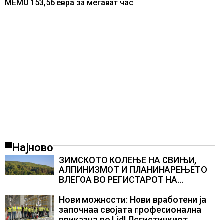
МЕМО 153,56 евра за мегават час
Најново
ЗИМСКОТО КОЛЕЊЕ НА СВИЊИ,
АЛПИНИЗМОТ И ПЛАНИНАРЕЊЕТО
ВЛЕГОА ВО РЕГИСТАРОТ НА
КУЛТУРНО НАСЛЕДСТВО НА
СЛОВЕНИЈА
Нови можности: Нови вработени ја
започнаа својата професионална
приказна во Lidl Логистичкиот