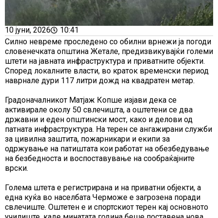
10 јуни, 2026
10:41
Силно невреме проследено со обилни врнежи ја погоди
словенечката општина Жетале, предизвикувајќи големи
штети на јавната инфраструктура и приватните објекти.
Според локалните власти, во краток временски период
наврнале дури 117 литри дожд на квадратен метар.
Градоначалникот Матјаж Копше изјави дека се
активирале околу 50 свлечишта, а оштетени се два
државни и еден општински мост, како и делови од
патната инфраструктура. На терен се ангажирани служби
за цивилна заштита, пожарникари и екипи за
одржување на патиштата кои работат на обезбедување
на безбедноста и воспоставување на сообраќајните
врски.
Голема штета е регистрирана и на приватни објекти, а
една куќа во населбата Черможе е загрозена поради
свлечиште. Оштетен е и спортскиот терен кај основното
училиште, каде минатата година беше поставена нова