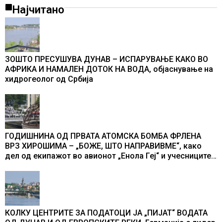
Најчитано
ЗОШТО ПРЕСУШУВА ДУНАВ – ИСПАРУВАЊЕ КАКО ВО
АФРИКА И НАМАЛЕН ДОТОК НА ВОДА, објаснување на
хидрогеолог од Србија
ГОДИШНИНА ОД ПРВАТА АТОМСКА БОМБА ФРЛЕНА
ВРЗ ХИРОШИМА – „БОЖЕ, ШТО НАПРАВИВМЕ“, како
дел од екипажот во авионот „Енола Геј“ и учесниците
во бомбардирањето го доживуваа овој настан што го
промени текот на историјата
КОЛКУ ЦЕНТРИТЕ ЗА ПОДАТОЦИ ЈА „ПИЈАТ“ ВОДАТА