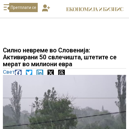
Претплати се
Силно невреме во Словенија:
Активирани 50 свлечишта, штетите се
мерат во милиони евра
Свет