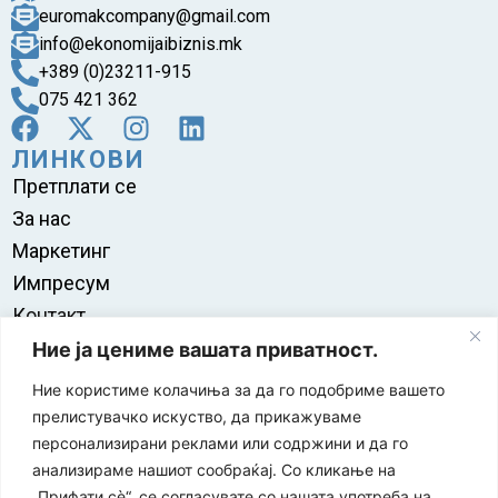
euromakcompany@gmail.com
info@ekonomijaibiznis.mk
+389 (0)23211-915
075 421 362
ЛИНКОВИ
Претплати се
За нас
Маркетинг
Импресум
Контакт
Правила на користење
Ние ја цениме вашата приватност.
Ние користиме колачиња за да го подобриме вашето
прелистувачко искуство, да прикажуваме
персонализирани реклами или содржини и да го
анализираме нашиот сообраќај. Со кликање на
„Прифати сè“, се согласувате со нашата употреба на