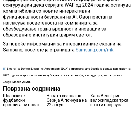
осигурувајќи дека серијата WAF од 2024 година останува
компатибилна со новите интерактивни
функционалности базирани на AI. Овој пристап ја
нагласува посветеноста на компанијата за
обезбедување трајна вредност и иновации за
образовните институции ширум светот.
За повеќе информации за интерактивните екрани на
Samsung, посетете ја страницата
Samsung.com/mk.
[1]
Enterprise Devices Licensing Agreement (EDLA) е програма што Google ја воведе кон крајот на
2022 година за да им помогне на добавувачите на решенија да понудат уреди со вградени
Google Mobile услуги.
Поврзана содржина
Шпанските
Новата сезона во
Халк Вело Грин-
фудбалски
Серија А почнува на
велосипедска трка
прволигаши новата
22 август
што ги поврзува
сезона ќе ја почнат
спортот, природата
на 15 август
и
хуманостаповторно
во Маврово