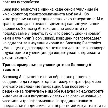
поголема соработка.
„Samsung замислува иднина каде секоја училница ќе
има корист од трансформативната моќ на AI. Со
интегрирање на напредни алатки како генеративна AI и
транскрипција во реално време кај нашите училишни
екрани со Samsung AI асистент, не само што го
подобруваме учењето, туку и го револуционизираме,“
изјави Хун Чунг (Hoon Chung), извршен потпретседател
на одделот за визуелни екрани во Samsung Electronics.
„Наша цел е да создадеме технологија што ги инспирира
едукаторите и учениците да истражуваат, откриваат и
растат заедно.“
Трансформирање на училниците со Samsung AI
асистент
Samsung AI асистент е ново образовно решение
создадено да го прилагоди, ангажира и трансформира
учењето за следните генерации. Ова посветено
решение за подучување им обезбедува на едукаторите
интелигентни и интуитивни алатки за организирање на
часовите и трансформирање на традиционалното
предавање во динамични, интерактивни искуства кои ги