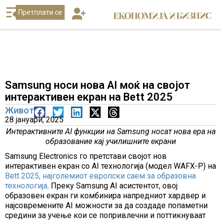
Претплати се
Samsung носи нова AI моќ на својот
интерактивен екран на Bett 2025
Живот
28 јануари, 2025
Интерактивните AI функции на Samsung носат нова ера на
образование кај училишните екрани
Samsung Electronics го претстави својот нов
интерактивен екран со AI технологија (модел WAFX-P) на
Bett 2025, најголемиот европски саем за образовна
технологија
. Преку Samsung AI асистентот, овој
образовен екран ги комбинира напредниот хардвер и
најсовремените AI можности за да создаде попаметни
средини за учење кои се попривлечни и поттикнуваат