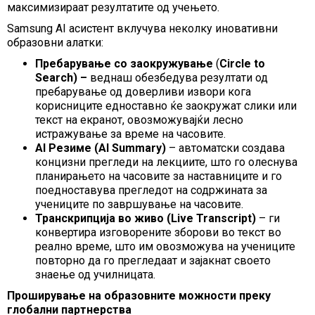
максимизираат резултатите од учењето.
Samsung AI асистент вклучува неколку иновативни
образовни алатки:
Пребарување со заокружување
(
Circle to
Search) –
веднаш обезбедува резултати од
пребарување од доверливи извори кога
корисниците едноставно ќе заокружат слики или
текст на екранот, овозможувајќи лесно
истражување за време на часовите.
AI Резиме (AI Summary)
– автоматски создава
концизни прегледи на лекциите, што го олеснува
планирањето на часовите за наставниците и го
поедноставува прегледот на содржината за
учениците по завршување на часовите.
Транскрипција во живо
(Live Transcript)
– ги
конвертира изговорените зборови во текст во
реално време, што им овозможува на учениците
повторно да го прегледаат и зајакнат своето
знаење од училницата.
Проширување на образовните можности преку
глобални партнерства