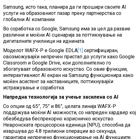
Samsung, исто така, планира да ги прошири своите AI
услуги на образовниот пазар преку партнерства со
глобални AI компании.
Во соработка со Google, Samsung има за цел да развие
различни и моќни AI сценарија за поттикнување на
дигиталните училници на иднината.
Моделот WAFX-P е Google EDLA
[1]
сертифициран,
овозможувајќи непречен пристап до услуги како Google
Classroom и Google Drive, кои дополнително го
збогатуваат образовното искуство. Со овие функции,
интерактивниот AI екран на Samsung функционира како
моќен асистент за наставниците, поттикнувајќи
истражување и соработка.
Напредна технологија за учење засилена со AI
Со опции од 65”, 75” и 86”, целата линија WAFX-P
поддржува моќни AI можности, со напреден хардвер кој
обезбедува беспрекорно корисничко искуство.
Невронската процесорска единица (NPU), способна да
извршува до 4.8 трилиони операции во секунда,
гарантира непречено функционирање на AI функциите.