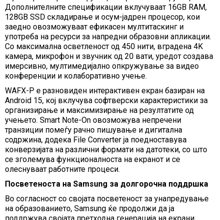
Дополнителните спецификации вклучуваат 16GB RAM,
128GB SSD складирање и осум-јадрен процесор, кои
заедно овозможуваат ефикасен мултитаскинг и
употреба на ресурси за напредни образовни апликации.
Со максимална осветленост од 450 нити, вградена 4K
камера, микрофон и звучник од 20 вати, уредот создава
имерсивно, мултимедијално опкружување за видео
конференции и колаборативно учење.
WAFX-P е разновиден интерактивен екран базиран на
Android 15, кој вклучува софтверски карактеристики за
организирање и максимизирање на резултатите од
учењето. Smart Note-On овозможува непречени
транзиции помеѓу рачно пишување и дигитална
содржина, додека File Converter ја поедноставува
конверзијата на различни формати на датотеки, со што
се зголемува функционалноста на екранот и се
олеснуваат работните процеси.
Посветеноста на Samsung за долгорочна поддршка
Во согласност со својата посветеност за унапредување
на образованието, Samsung ќе продолжи да ја
поддржува својата претходна генерација на екрани,