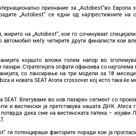
тернационално признание за „Autobest“во Европа з
радите „Autobest“ се едни од најпрестижните на с
, жирито на „Autobest“, кое го сочинуваат специјал
ар автомобил меѓу четирите други финалисти кои вл
мпанијата којашто вложи голем напор во зголемув
 пазари. Стратегијата опфати офанзива со најголема
анијата, со лансирање на три модели за 18 месеци
Ibiza и новата SEAT Arona crossover кој исто така ќе 
а SEAT. Влегуваме во нов пазарен сегмент со произ
ти и вистински ја претставува нашата ДНК. Ateca 
 потврда дека сме на вистинската патека – изјави 
T.
t“ ги потенцираше факторите поради кои ја проглас