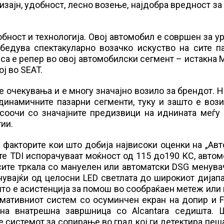
дизајн, удобност, лесно возење, најдобра вредност за
бност и технологија. Овој автомобил е совршен за у
бедува спектакуларно возачко искуство на сите па
ca е репер во овој автомобилски сегмент – истакна 
ј во SEAT.
е очекувања и е многу значајно возило за брендот. 
јдинамичните пазарни сегменти, туку и зашто е воз
 соочи со значајните предизвици на иднината меѓу
ии.
факторите кои што добија највисоки оценки на „Авт
те TDI испорачуваат моќност од 115 до190 КС, авто
сите тркала со мануелен или автоматски DSG менува
нувајќи од целосни LED светлата до широкиот дијап
то е асистенција за помош во сообраќаен метеж или
мативниот систем со осуминчен екран на допир и Fu
нтна внатрешна завршница со Alcantara седишта. 
 е системот за сопирање во град кој ги детектира пеш