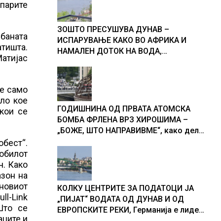
 парите
ЗОШТО ПРЕСУШУВА ДУНАВ –
рбаната
ИСПАРУВАЊЕ КАКО ВО АФРИКА И
тишта.
НАМАЛЕН ДОТОК НА ВОДА,
Матијас
објаснување на хидрогеолог од
Србија
Не само
ило кое
ГОДИШНИНА ОД ПРВАТА АТОМСКА
 кои се
БОМБА ФРЛЕНА ВРЗ ХИРОШИМА –
„БОЖЕ, ШТО НАПРАВИВМЕ“, како дел
од екипажот во авионот „Енола Геј“ и
обест“.
учесниците во бомбардирањето го
мобилот
доживуваа овој настан што го
ч. Како
промени текот на историјата
азон на
 новиот
КОЛКУ ЦЕНТРИТЕ ЗА ПОДАТОЦИ ЈА
ll-Link
„ПИЈАТ“ ВОДАТА ОД ДУНАВ И ОД
Што се
ЕВРОПСКИТЕ РЕКИ, Германија е лидер
аците и
во Европа по бројот на изградени