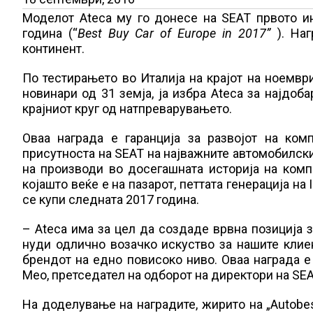
Моделот Ateca му го донесе на SEAT првото ин
година (“
Best Buy Car of Europe in 2017”
). Наг
континент.
По тестирањето во Италија на крајот на ноември
новинари од 31 земја, ја избра Ateca за најдоб
крајниот круг од натпреварувањето.
Оваа награда е гаранција за развојот на ко
присутноста на SEAT на најважните автомобилски
на производи во досегашната историја на комп
којашто веќе е на пазарот, петтата генерација на 
се купи следната 2017 година.
– Ateca има за цел да создаде врвна позиција з
нуди одлично возачко искуство за нашите клиен
брендот на едно повисоко ниво. Оваа награда е
Мео, претседател на одборот на директори на SEA
На доделување на наградите, жирито на „Autobes