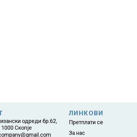
Т
ЛИНКОВИ
тизански одреди бр.62,
Претплати се
 1000 Скопје
За нас
company@gmail.com