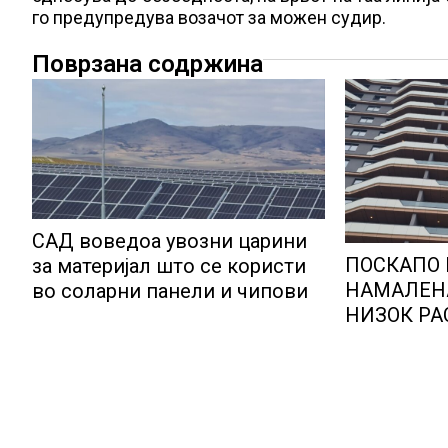
го предупредува возачот за можен судир.
Поврзана содржина
САД воведоа увозни царини
ПОСКАПО
за материјал што се користи
НАМАЛЕН
во соларни панели и чипови
НИЗОК РА
СТАНОВИТ
цените па
градот на
индустрија