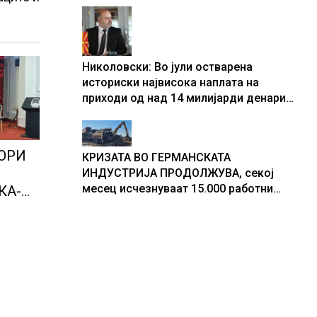
центри за податоци
Николовски: Во јули остварена
историски највисока наплата на
приходи од над 14 милијарди денари
– изградивме систем што испорачува
резултати
ОРИ
КРИЗАТА ВО ГЕРМАНСКАТА
ИНДУСТРИЈА ПРОДОЛЖУВА, секој
месец исчезнуваат 15.000 работни
КА-
места