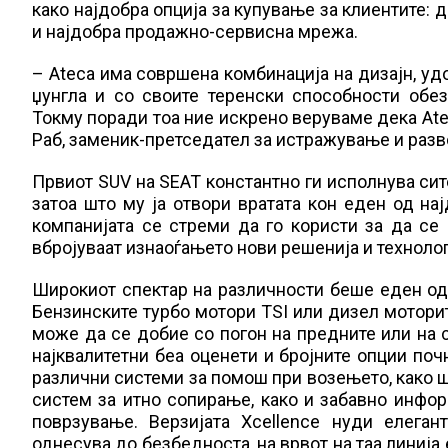
како најдобра опција за купување за клиентите: 
и најдобра продажно-сервисна мрежа.
– Ateca има совршена комбинација на дизајн, удо
џунгла и со своите теренски способности обез
Токму поради тоа ние искрено веруваме дека Ate
Раб, заменик-претседател за истражување и разво
Првиот SUV на SEAT константно ги исполнува сит
затоа што му ја отвори вратата кон еден од на
компанијата се стреми да го користи за да се
вбројуваат изнаоѓањето нови решенија и технолог
Широкиот спектар на различности беше еден од 
Бензинските турбо мотори TSI или дизел мотори
може да се добие со погон на предните или на 
најквалитетни беа оценети и бројните опции поч
различни системи за помош при возењето, како ш
систем за итно сопирање, како и забавно инфор
поврзување. Верзијата Xcellence нуди елега
однесува до безбедноста, на врвот на таа линија