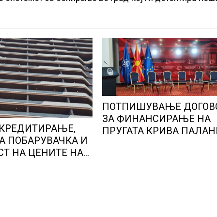
ПОТПИШУВАЊЕ ДОГОВ
ЗА ФИНАНСИРАЊЕ НА
 КРЕДИТИРАЊЕ,
ПРУГАТА КРИВА ПАЛАН
А ПОБАРУВАЧКА И
ДЕВЕ БАИР
СТ НА ЦЕНИТЕ НА
Е ВО ГЕРМАНИЈА,
днаа во Штутгарт
 автомобилската
 која е во криза