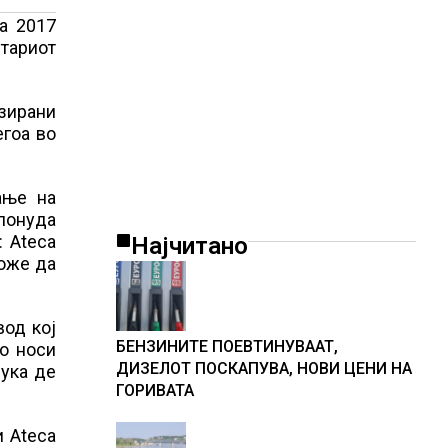
а 2017
тариот
изирани
егоа во
ање на
 понуда
: Ateca
Најчитано
може да
вод кој
БЕНЗИНИТЕ ПОЕВТИНУВААТ,
го носи
ДИЗЕЛОТ ПОСКАПУВА, НОВИ ЦЕНИ НА
Лука де
ГОРИВАТА
и Ateca