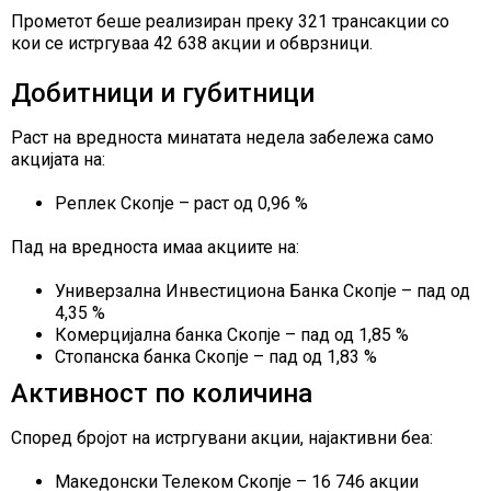
Прометот беше реализиран преку 321 трансакции со
кои се истргуваа 42 638 акции и обврзници.
Добитници и губитници
Раст на вредноста минатата недела забележа само
акцијата на:
Реплек Скопје – раст од 0,96 %
Пад на вредноста имаа акциите на:
Универзална Инвестициона Банка Скопје – пад од
4,35 %
Комерцијална банка Скопје – пад од 1,85 %
Стопанска банка Скопје – пад од 1,83 %
Активност по количина
Според бројот на истргувани акции, најактивни беа:
Македонски Телеком Скопје – 16 746 акции