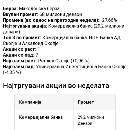
Берза:
Македонска берза
Вкупен промет:
68 милиони денари
Промена
(
во однос на претходна недела)
:
-27,66%
Најтргувана акција:
Комерцијална банка (29,2 милиони
денари)
Топ 3 по промет:
Комерцијална банка, НЛБ Банка АД
Скопје и Алкалоид Скопје
Акции со раст:
1
Акции со
пад
:
7
Најголем раст:
Реплек Скопје (+0,96 %)
Најголем пад:
Универзална Инвестициона Банка Скопје
(-4,35 %)
Најтргувани акции во неделата
Компанија
Промет
Комерцијална банка
29,2 милиони
денари