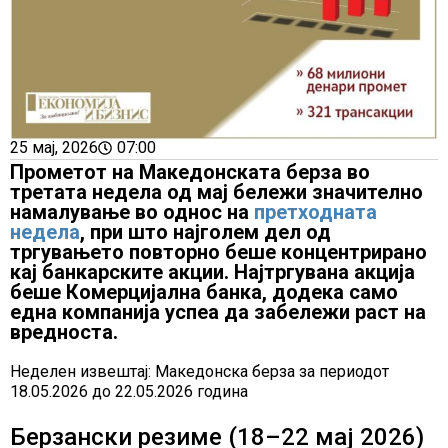
25 мај, 2026
07:00
Прометот на Македонската берза во
третата недела од мај бележи значително
намалување во однос на
претходната
недела
, при што најголем дел од
тргувањето повторно беше концентрирано
кај банкарските акции. Најтргувана акција
беше Комерцијална банка, додека само
една компанија успеа да забележи раст на
вредноста.
Неделен извештај: Македонска берза за периодот
18.05.2026 до 22.05.2026 година
Берзански резиме (18–22 мај 2026)