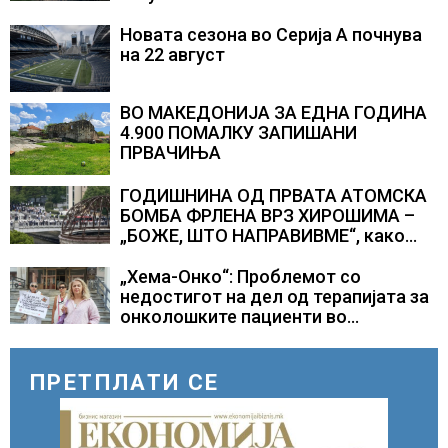
Новата сезона во Серија А почнува
на 22 август
ВО МАКЕДОНИЈА ЗА ЕДНА ГОДИНА
4.900 ПОМАЛКУ ЗАПИШАНИ
ПРВАЧИЊА
ГОДИШНИНА ОД ПРВАТА АТОМСКА
БОМБА ФРЛЕНА ВРЗ ХИРОШИМА –
„БОЖЕ, ШТО НАПРАВИВМЕ“, како
дел од екипажот во авионот „Енола
Геј“ и учесниците во
„Хема-Онко“: Проблемот со
бомбардирањето го доживуваа овој
недостигот на дел од терапијата за
настан што го промени текот на
онколошките пациенти во
историјата
моментот е надминат
ПРЕТПЛАТИ СЕ