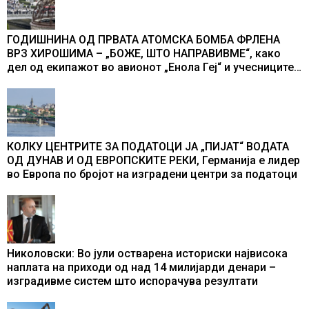
ГОДИШНИНА ОД ПРВАТА АТОМСКА БОМБА ФРЛЕНА
ВРЗ ХИРОШИМА – „БОЖЕ, ШТО НАПРАВИВМЕ“, како
дел од екипажот во авионот „Енола Геј“ и учесниците
во бомбардирањето го доживуваа овој настан што го
промени текот на историјата
КОЛКУ ЦЕНТРИТЕ ЗА ПОДАТОЦИ ЈА „ПИЈАТ“ ВОДАТА
ОД ДУНАВ И ОД ЕВРОПСКИТЕ РЕКИ, Германија е лидер
во Европа по бројот на изградени центри за податоци
Николовски: Во јули остварена историски највисока
наплата на приходи од над 14 милијарди денари –
изградивме систем што испорачува резултати