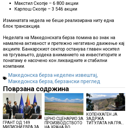
Макстил Скопје – 6 800 акции
Карпош Скопје – 3 546 акции
Изминатата недела не беше реализирана ниту една
блок трансакција.
Неделата на Македонската берза помина во знак на
намалена активност и претежно негативно движење кај
акциите. Банкарскиот сектор останува главен носител
на тргувањето, додека вниманието на инвеститорите и
понатаму е насочено кон ликвидните и стабилни
компании.
Македонска берза неделен извештај
,
Македонска берза
,
берзански преглед
Поврзана содржина
КОПЕНХАГЕН ЈА
ЦРНО СЦЕНАРИО ЗА
ЗАДРЖА
ГРАНТ ОД 149
ПРОИЗВОДСТВОТО
ТИТУЛАТА НА ГРАД
МИЛИОНИ ЕВРА ЗА
НА ХРАНА ВО
СО НАЈДОБАР