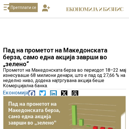
Претплати се
Пад на прометот на Македонската
берза, само една акција заврши во
„зелено“
Прометот на Македонската берза во периодот 18–22 мај
изнесуваше 68 милиони денари, што е пад од 27,66 % на
неделно ниво, додека најтргувана акција беше
Комерцијална банка.
Економија