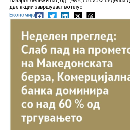
Пазарот бележи пад од 1,98%, со ниска неделна 
две акции завршуваат во плус.
Економија