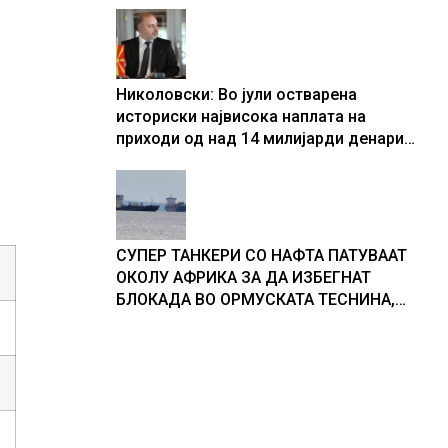
Николовски: Во јули остварена
историски највисока наплата на
приходи од над 14 милијарди денари
– изградивме систем што испорачува
резултати
СУПЕР ТАНКЕРИ СО НАФТА ПАТУВААТ
ОКОЛУ АФРИКА ЗА ДА ИЗБЕГНАТ
БЛОКАДА ВО ОРМУСКАТА ТЕСНИНА,
повеќе од 1.000 бродови поминаа низ
морскиот премин со помош на
американската војска