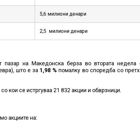
5,6 милиони денари
2,5 милиони денари
т пазар на Македонска берза во втората недела 
евра), што е за
1,98 %
помалку во споредба со претх
о кои се истргуваа 21 832 акции и обврзници.
мо акциите на: