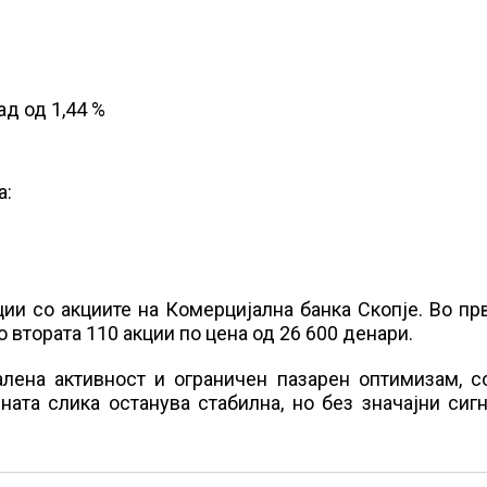
д од 1,44 %
а:
ии со акциите на Комерцијална банка Скопје. Во пр
о втората 110 акции по цена од 26 600 денари.
лена активност и ограничен пазарен оптимизам, со
ата слика останува стабилна, но без значајни сиг