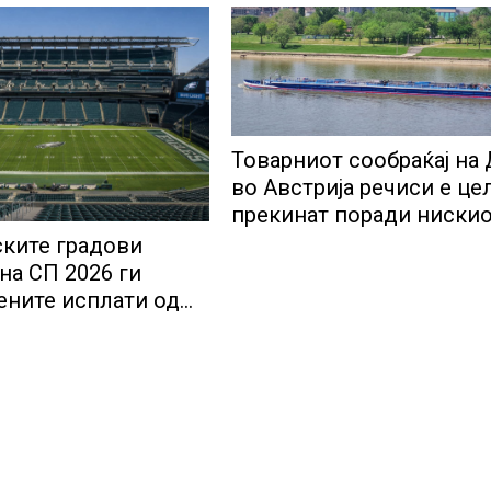
Товарниот сообраќај на
во Австрија речиси е це
прекинат поради ниски
водостој
ките градови
на СП 2026 ги
тените исплати од