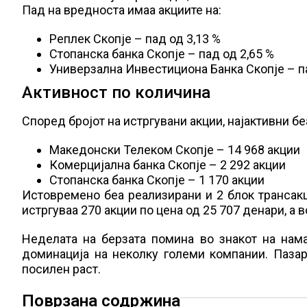
Пад на вредноста имаа акциите на:
Реплек Скопје – пад од 3,13 %
Стопанска банка Скопје – пад од 2,65 %
Универзална Инвестициона Банка Скопје – па
Активност по количина
Според бројот на истргувани акции, најактивни бе
Македонски Телеком Скопје – 14 968 акции
Комерцијална банка Скопје – 2 292 акции
Стопанска банка Скопје – 1 170 акции
Истовремено беа реализирани и 2 блок трансакц
истргуваа 270 акции по цена од 25 707 денари, а в
Неделата на берзата помина во знакот на нама
доминација на неколку големи компании. Пазарн
посилен раст.
Поврзана содржина