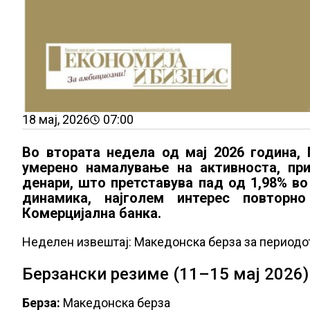
18 мај, 2026
07:00
Во втората недела од мај 2026 година,
умерено намалување на активноста, пр
денари, што претставува пад од 1,98% во
динамика, најголем интерес повторн
Комерцијална банка.
Неделен извештај: Македонска берза за периодот
Берзански резиме (11–15 мај 2026)
Берза:
Македонска берза