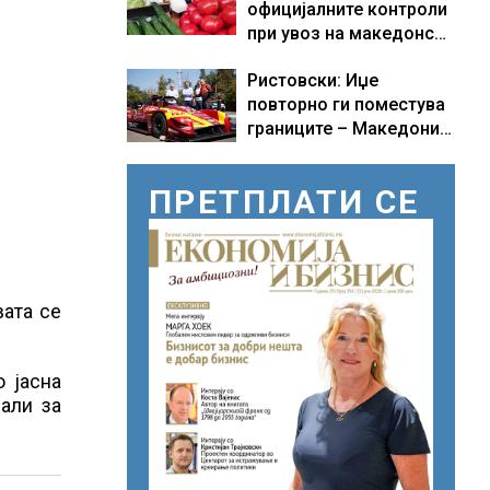
официјалните контроли
при увоз на македонско
свежо овошје, домати и
Ристовски: Иџе
пиперки, објави АХВ
повторно ги поместува
границите – Македонија
добива нова причина за
гордост
ПРЕТПЛАТИ СЕ
вата се
 јасна
нали за