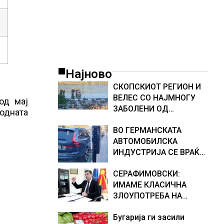
Најново
СКОПСКИОТ РЕГИОН И
ВЕЛЕС СО НАЈМНОГУ
од мај
ЗАБОЛЕНИ ОД
одната
ЗАПАДНОНИЛСКА
ВО ГЕРМАНСКАТА
ТРЕСКА, објави
АВТОМОБИЛСКА
министерот за
ИНДУСТРИЈА СЕ ВРАЌА
здравство Сашо
ОПТИМИЗМОТ
Клековски
СЕРАФИМОВСКИ:
ИМАМЕ КЛАСИЧНА
ЗЛОУПОТРЕБА НА
СУБВЕНЦИИТЕ И ПРИ
Бугарија ги засили
ОТКУПОТ НА МЛЕКОТО