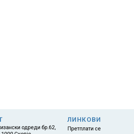
Т
ЛИНКОВИ
тизански одреди бр.62,
Претплати се
 1000 Скопје